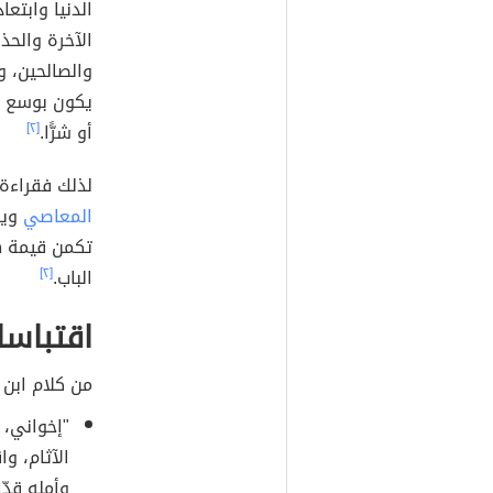
الدنيا وابتع
الآخرة والحذ
والصالحين، 
يكون بوسع ال
أو شرًّا.
[٢]
لذلك فقراءة 
المعاصي
ويس
تكمن قيمة هذ
الباب.
[٢]
اقتباسا
من كلام ابن 
"إخواني، 
الآثام، و
وأمله قدّا