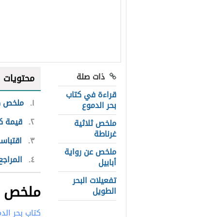
ذات صلة
محتويات
قراءة في كتاب
١
ملخص كت
بحر الدموع
٢
قيمة كت
ملخص ثلاثية
غرناطة
٣
اقتباسا
ملخص عن رواية
٤
المراجع
أبابيل
تفعيلات البحر
ملخص كت
الطويل
كتاب بحر الد