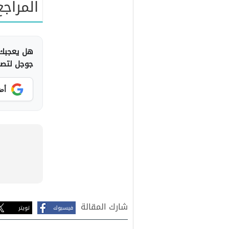
المراجع
هل يعجبك 
جوجل لتصلك
أض
شارك المقالة
فيسبوك
تويتر