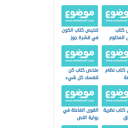
 كتاب
تلخيص كتاب الكون
 المختوم
في قشرة جوز
كتاب نظام
ملخص كتاب كن
هة
لنفسك كل شيء
كتاب نظرية
القوى الفاعلة في
ق
رواية اللص
والكلاب