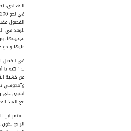
البغدادي، يُ
الفصول مقسم
للزهد في الد
وجحيمها، ويح
عليها ونحو ذ
في الفصل الأ
بـ: "انتبه يا
من خشية الله
و"مجوسي تدر
احتوى على ب
مع العبد الع
يستمر ابن ا
الرابع يكون 