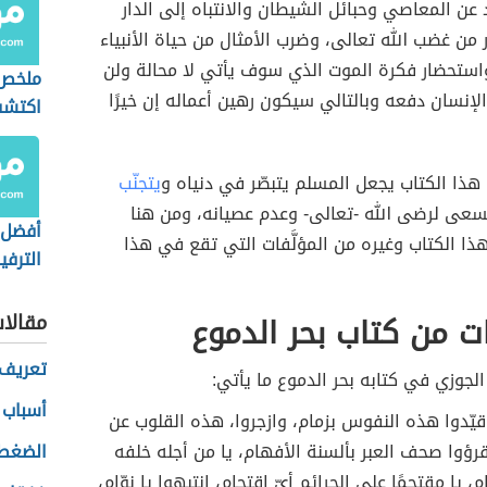
اد عن المعاصي وحبائل الشيطان والانتباه إلى الدار
ر من غضب الله تعالى، وضرب الأمثال من حياة الأنبياء
واستحضار فكرة الموت الذي سوف يأتي لا محالة ولن
ملخص ك
إنسان دفعه وبالتالي سيكون رهين أعماله إن خيرًا
اكتشف
هذا الكتاب يجعل المسلم يتبصّر في دنياه و
يتجنّب
عى لرضى الله -تعالى- وعدم عصيانه، ومن هنا
أفضل 
ا الكتاب وغيره من المؤلَّفات التي تقع في هذا
الترفي
ت من كتاب بحر الدموع
مقالا
تعريف 
الجوزي في كتابه بحر الدموع ما يأتي:
أسباب 
قيّدوا هذه النفوس بزمام، وازجروا، هذه القلوب عن
اقرؤوا صحف العبر بألسنة الأفهام، يا من أجله خلفه
الضغط 
م، يا مقتحمًا على الجرائم أيّ اقتحام، انتبهوا يا نوّام،