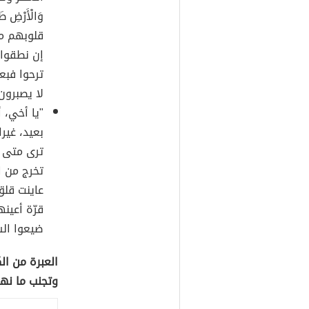
وَالْأَرْضِ طَ
قلوبهم مع
إن نطقوا 
ترحوا فبع
لا يصبرون
"يا أخي، 
بعيد، غير
ترى متى ي
تخرج من ا
عاينت قلق
قرّة أعين
ضيعوا الش
العبرة من ال
وتجنب ما نه