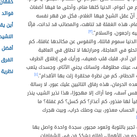
خفقان 
 من أعوام، الدنيا كلها منام، وأحلى ما فيها أضغاث
فوائد 
ر أنّ عقل الشيخ فيها الغلام، فكل من قهر نفسه
م، هذه الغفلة قد تناهت، والمصائب قد تدانت، فإنّا
أين ي
ليه راجعون، والسلام".
[٣]
النشيد
الدنيا سموم قاتلة، والنفوس عن مكائدها غافلة، كم
أفضل 
حلو في العاجلة، ومرارتها لا تطاق في العاقبة
ا ابن آدم، قلبك قلب ضعيف، ورأيك في إطلاق الطرف
الفرق 
، عينك مطلوقة، ولسانك يجني الآثام، وجسدك يتعب
نظرية ا
حطام، كم من نظرة محتقرة زلت بها الأقدام".
[٤]
ده الحرمان، هذه رفاق التائبين عليك عبور، لا رسالة
فس آسف، وما أراك إلا مهجورًا، هذا نذير الشيب ينذر
هيأ لها منذور، كم أعذار؟ كم كسل؟ كم غفلة؟ ما
 الحساب معذور، بيت وصلك خراب، وبيت هجرك
تجبر بالتوبة وتعود مجبور، سجدة واحدة واصل بها
 من الأهوال، {وَلِلهِ يَسْجُدُ مَن فِي السَّمَاوَاتِ