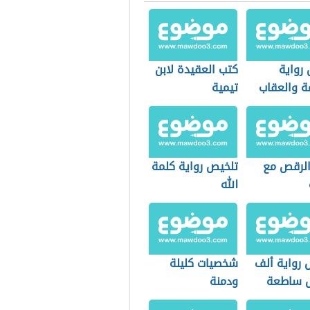
رواية
كتب العقيدة لابن
ة والعقاب
تيمية
الرقص مع
تلخيص رواية كلمة
الله
 رواية ألف
شخصيات كليلة
ساطعة
ودمنة