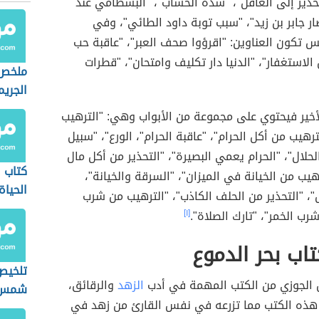
تحذير إلى الغافل"، "شدة الحساب"، "البسطامي عند
ار جابر بن زيد"، "سبب توبة داود الطائي"، وفي
 تكون العناوين: "اقرؤوا صحف العبر"، "عاقبة حب
ن الاستغفار"، "الدنيا دار تكليف وامتحان"، "قطرات
ملخص 
الجريم
لأخير فيحتوي على مجموعة من الأبواب وهي: "الترهيب
لترهيب من أكل الحرام"، "عاقبة الحرام"، الورع"، "سبيل
لحلال"، "الحرام يعمي البصيرة"، "التحذير من أكل مال
كتاب 
رهيب من الخيانة في الميزان"، "السرقة والخيانة"،
الحياة
، "التحذير من الحلف الكاذب"، "الترهيب من شرب
 شرب الخمر"، "تارك الصلاة".
[١]
اب بحر الدموع
تلخيص
بن الجوزي من الكتب المهمة في أدب
الزهد
والرقائق،
شمس 
هذه الكتب مما تزرعه في نفس القارئ من زهد في