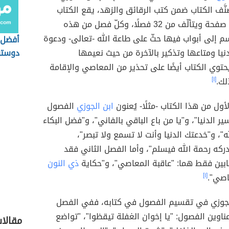
صنَّف الكتاب ضمن كتب الرقائق والزهد، يقع الكتاب
في نحو 200 صفحة ويتألّف من 32 فصلًا، وكلّ فصل من هذه
 إلى أبواب فيها حثّ على طاعة الله -تعالى- ودعوة
أفضل 
نيا ومتاعها وتذكير بالآخرة من حيث نعيمها
دوست
توي الكتاب أيضًا على تحذير من المعاصي والإقامة
لك.
[١]
ول من هذا الكتاب -مثلًا- يُعنون
ابن الجوزي
الفصول
 أسير الدنيا"، و"يا من باع الباقي بالفاني"، و"فضل البكاء
"، و"خدعتك الدنيا وأنت لا تسمع ولا تبصر"،
كه رحمة الله فيسلم"، وأما الفصل الثاني فقد
ابين فقط هما: "عاقبة المعاصي"، و"حكاية
ذي النون
اصي".
[١]
لجوزي في تقسيم الفصول في كتابه، ففي الفصل
عناوين الفصول: "يا إخوان الغفلة تيقظوا"، "تواضع
مقالا