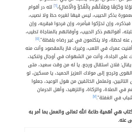
وْعًا وَكَرْهًا وَظِلَالُهُم بِالْغُدُوِّ وَالْآصَالِ}،
[٦]
لله در أقوام
مورة بذكر الحبيب، ليس فيها لغيره حظ ولا نصيب،
فبذكره، وإن تحرّكوا فبأمره، وإن فرحوا فبقربه، وإن
تبته، أقواتهم ذكر الحبيب، وأوقاتهم بالمناجاة تطيب،
 عنه لحظة، ولا يتكلمون في غير رضاه بلفظة".
[٥]
أفنيت عمرك في اللعب، وغيرك فاز بالمقصود وأنت منه
ك على الجادة، وأنت من الشهوات في أوجال وتنكيد،
قال: فلان استقال ورجع. يا له من وقت سعيد، متى
لهوى وترجع إلى مولاك العزيز الحميد، يا مسكين، لو
 التائبين، وتململ الخائفين من هول الوعيد، جعلوا
هم في الصلاة، والزكاة، والتزهيد، وأهل الحرمان
باب في الغفلة".
[٧]
كتاب هي أهمية طاعة الله تعالى والعمل بما أمر به
ى عنه.