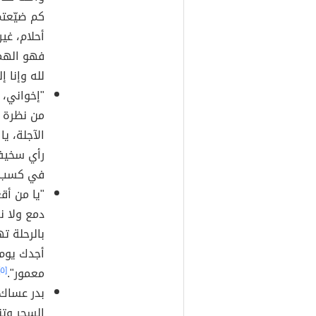
كم ضيّعتم
أحلام، غي
فهو الهما
لله وإنا إ
"إخواني، 
من نظرة ت
الآجلة، ي
رأي سخيف
في كسب ال
"يا من أقع
دمع ولا ن
بالرحلة ت
أجدك يوم
معمور".
[٥]
بدر عساك 
السحر وتنجو