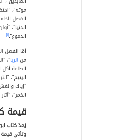
العابدين"، "
موته"، "احتض
الفصل الخامس
الدنيا"، "أوا
الدموع".
[١]
أمّا الفصل ا
من
الربا
"، "ا
الطاعة أكل ا
اليتيم"، "الت
"إياك والغش"
الخمر"، "آثار
قيمة كت
يُعدّ كتاب ا
وتأتي قيمة 