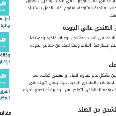
بلاط في ولاية غوجارات في الهند، والذين يسعون
جات العالمية المتنوعة، وتقوم أغلب الدول باستيراد
ند.
أول م
جائزة 
 الهندي عالي الجودة
لبلاط في الهند بلاطًا من نوعيات فاخرة وجودتها
يتم اختبار هذا البلاط وفقًا لعدد من معايير الجودة
وكالة
الإخبا
اء
إخباري
لين بشكلٍ عام مقاوم للماء، والهندي كذلك، مما
خاصة)
ا للحمامات والمناطق الرطبة، حيث يمكن تثبيته على
ت هذه المناطق، للتخلص من الرطوبة أو تجمع المياه
الفرق 
المكت
غير ال
شحن من الهند
مقالا