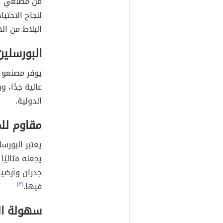
من مصنعي ال
لنجاح الاحتيا
البلاط من اله
البورسلين
يوفر مصنعو ا
عالية جدًا، و
الدولية.
مقاوم للم
يعتبر البورس
يجعله مثاليً
جدران وأرضيا
فيها.
[٣]
سهولة ال