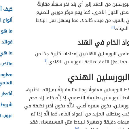
بورسلين من الهند إلى أي بلد آخر سهلًا مقارنةً
كيف أزي
عض الدول الأخرى، كما يقع مركز موربي لتصنيع
أنواع ا
ي بالقرب من ميناء كاندلا، مما يسهل نقل البلاط
لميناء.
[٤]
ما هو 
واد الخام في الهند
فوائد 
ما هي 
عي البورسلين الهنديين إمدادات كثيرة جدًا من
 مما يعزز الثقة بصناعة البورسلين الهندي.
[٤]
منتخب 
لبورسلين الهندي
معلوما
العلمي 
ط البورسلين معقولًا ومناسبًا مقارنةً بميزاته الكثيرة،
أشعار 
اط البورسلين بطبيعة التصميم، إذ إنَّه كلما زاد حجم
شروط ا
ورسلين، يكون سعره أعلى، لأنَّه يكون أكثر تكلفة في
يب ويتطلب المزيد من المواد الخام، كما أنَّه إذا تم
عيوب ت
يمات دقيقة وصغيرة للبلاط مثل الفسيفساء، فقد
[٥]