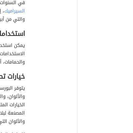
في السنوات 
السيراميك
، 
والتي من أبر
استخداما
يمكن استخد
الاستخدامات 
والحمامات، أ
خيارات تص
يتوفر البورس
والألوان، وا
الخيارات ال
المصنعة لبل
والألوان الت