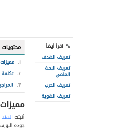
اقرأ أيضاً
محتويات
تعريف الهدف
١
مميزات 
تعريف البحث
٢
تكلفة ا
العلمي
٣
المراجع
تعريف الحرب
تعريف الهوية
مميزات 
أثبتت
الهند
ق
جودة البورسل