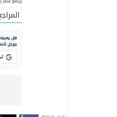
يرتفع سعر بل
المراجع
هل يعجبك 
جوجل لتصلك
أض