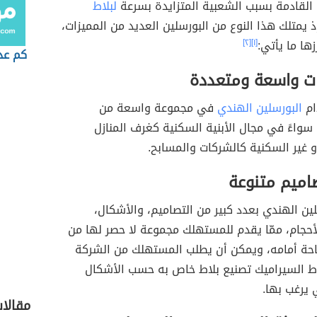
القادمة بسبب الشعبية المتزايدة بسرعة
لبلاط
إذ يمتلك هذا النوع من البورسلين العديد من المميزات،
زها ما يأتي:
[١]
[٢]
كم عدد
ت واسعة ومتعددة
ام
البورسلين الهندي
في مجموعة واسعة من
سواءً في مجال الأبنية السكنية كغرف المنازل
و غير السكنية كالشركات والمسابح.
اميم متنوعة
لين الهندي بعدد كبير من التصاميم، والأشكال،
لأحجام، ممّا يقدم للمستهلك مجموعة لا حصر لها من
متاحة أمامه، ويمكن أن يطلب المستهلك من الشركة
اط السيراميك تصنيع بلاط خاص به حسب الأشكال
ي يرغب بها.
مقالا