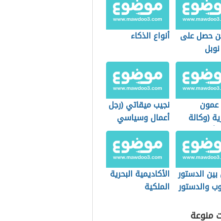
ن حصل على
أنواع الذكاء
نوبل
 عمون
نجيب ميقاتي (رجل
رية (وكالة
أعمال وسياسي
ة أردنية
لبناني)
بين الدستور
الأكاديمية البحرية
وب والدستور
الملكية
مكتوب
ت منوعة