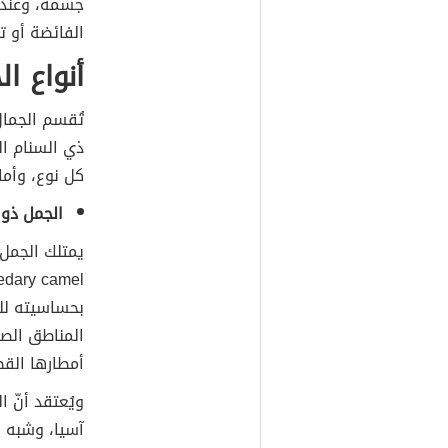
جسمه، وعند ا
الفائضة أو ت
أنواع ا
تُقسم الجمال
ذي السنام ال
كل نوع، وأم
الجمل ذو 
يمتلك الجمل ذ
بحساسيته لل
المناطق الصح
أمطارها القص
ويُعتقد أنّ 
آسيا، وشبه ا