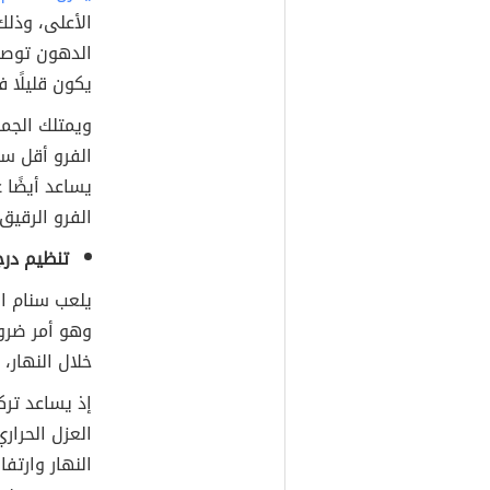
الأعلى، وذلك
الدهون توصل 
يكون قليلًا ف
ويمتلك الجم
الفرو أقل سم
يساعد أيضًا
الفرو الرقيق
تنظيم درج
يلعب سنام ال
وهو أمر ضرور
خلال النهار،
إذ يساعد ترك
العزل الحرار
النهار وارتفا