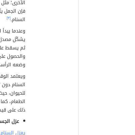
الأخرى؛ مثل ا
فإن الجمل ي
السنام.
[٣]
وعندما يبدأ 
يشكّل مصدرًا 
ثم يسقط على 
والحصول على
وضعه الرأسي
ويعتمد الوق
السنام دون ت
للحيوان، حي
ذلك على قيد 
عزل الجس
يعزل السنام