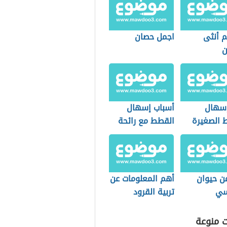
م أنثى
اجمل حصان
ن
إسهال
أسباب إسهال
 الصغيرة
القطط مع رائحة
كريهة
عن حيوان
أهم المعلومات عن
سي
تربية القرود
المنزلية
ت منوعة