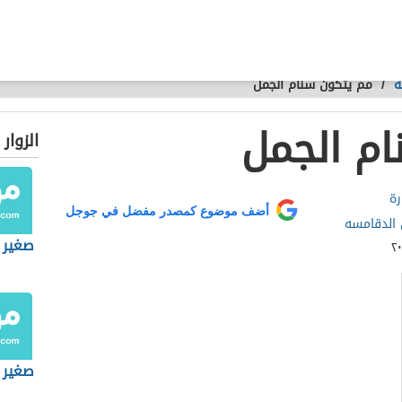
ة
/
مم يتكون سنام الجمل
م الجمل
الزوار
رة
أضف موضوع كمصدر مفضل في جوجل
الدقامسه
صغير 
صغير ا