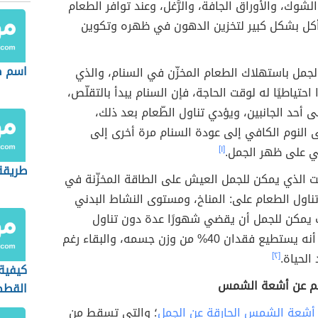
لشوك، والأوراق الجافة، والرُّغل، وعند توافر الطعام
أكل بشكل كبير لتخزين الدهون في ظهره وتكوين
اسم صغ
الجمل باستهلاك الطعام المخزّن في السنام، والذي
احتياطيًا له لوقت الحاجة، فإن السنام يبدأ بالتقلّص،
أحد الجانبين، ويؤدي تناول الطّعام بعد ذلك،
 النوم الكافي إلى عودة السنام مرة أخرى إلى
 على ظهر الجمل.
[١]
طريقة
ت الذي يمكن للجمل العيش على الطاقة المخزّنة في
ناول الطعام على: المناخ، ومستوى النشاط البدني
ث يمكن للجمل أن يقضي شهورًا عدة دون تناول
الطعام، كما أنه يستطيع فقدان 40% من وزن جسمه، والبقاء رغم
الحياة.
[٢]
كيفية
م عن أشعة الشمس
القطط
 أشعة الشمس الحارقة عن الجمل
؛ والتي تسقط من