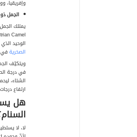
وإفريقيا، وو
الجمل ذو 
يمتلك الجمل ذ
الوحيد الذي ل
الصخرية
في و
ويتكيّف الج
في درجة الح
الشتاء، ليح
ارتفاع درجات 
هل يست
السنام؟
لا، لا يستطي
لأنّ وجوده يُ