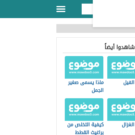
 شاهدوا أيضاً
الفيل
ماذا يسمى صغير
الجمل
لغزال
كيفية التخلص من
براغيث القطط