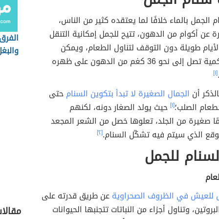
م الجمل بالماء خلافًا لما يعتقده كثير من الناس،
رة عن أكوام من الدهون، تتيح للجمل إمكانية التنقل
الفرق 
أيام طويلة دون التوقف لتناول الطعام، ويمكن
والبغل
للجمل حمل كمية تصل إلى نحو 36 كغم من الدهون على ظهره
[١]
الذكر أن
الجمال الصغيرة لا تبدأ بتكوين السنام
حتى
الطعام الصلب؛
[١]
حيث يولد الصغار دونه، لكنهم
ًا صغيرة من الجلد، تعلوها خصل من الشعر المجعد
وقع الذي سيتم فيه تشكّل السنام.
[٢]
لسنام للجمل
عام
ل للعيش في الظروف الصحراوية
عن طريق قدرته على
وتين، وتناول أجزاء من النباتات تتجنبها الحيوانات
مقالات