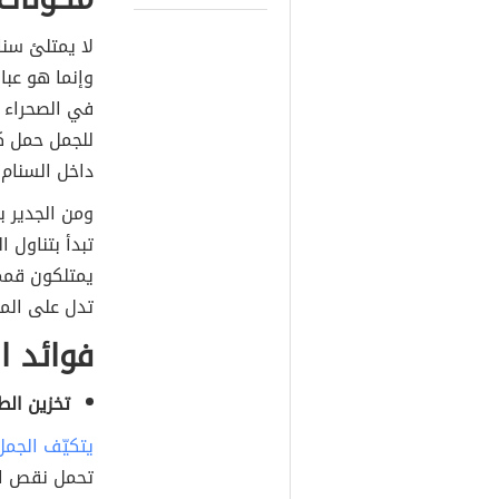
لا يمتلئ سنا
وإنما هو عبا
في الصحراء ل
داخل السنام.
ومن الجدير ب
تبدأ بتناول 
يمتلكون قمم
تدل على الم
فوائد ا
تخزين الط
يتكيّف الجم
تحمل نقص البر