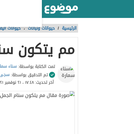
أكبر موقع عربي بالعالم
الرئيسية
/
حيوانات ونباتات
،
حيوانات أليف
مم يتكون سنا
سناء سما
تمت الكتابة بواسطة:
سجى 
تم التدقيق بواسطة:
آخر تحديث:
١٧:٤٨ ، ٢١ نوفمبر ٢٠٢١