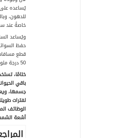
يُساعده على
للدهون، وبالت
خاصةً عند س
ويُساعد السن
حفظ السوائل
قطع مسافات 
50 درجة مئوية، وتتميّز بندرة الماء فيها.
ختامًا، تستخ
باقي الحيوان
جسمها، ويعد 
لفترات طويلة
الوظائف المه
أشعة الشمس
المراجع