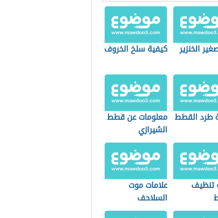
ير الخنزير
كيفية سلخ الخروف
 طرد القطط
معلومات عن قطط
الشيرازي
 تنظيف
علامات موت
السلاحف