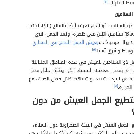
سط أستراليا.
[٧]
السنامين
و السنامين أو الذي يُعرف أيضًا بالفالج (بالإنجليزيّة:
Bactrian Camel) سنامين اثنين على ظهره، ويُعد الجمل البري
ا يزال موجودًا، و
يعيش الجمل الفالج في الصحاري
سط وشرق آسيا.
[٨]
مل ذو السنامين للعيش في هذه المناطق المتباينة
رارة، بفضل معطفه السميك الذي يتكوّن خلال فصل
ميه من البرد الشديد، ويتساقط خلال فصل الصيف مع
الحرارة.
[٨]
طيع الجمل العيش من دون
ع الجمل العيش في البيئة الصحراوية دون السنام،
ساعده على التكيّف مع بيئته، كما ذُكرنا سابقًا، فهو