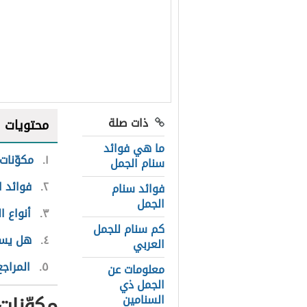
ذات صلة
محتويات
ما هي فوائد
١
مكوّنات
سنام الجمل
٢
فوائد ا
فوائد سنام
الجمل
٣
أنواع ا
كم سنام للجمل
٤
هل يست
العربي
٥
المراجع
معلومات عن
الجمل ذي
مكوّنات
السنامين