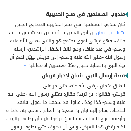
مندوب المسلمين في صلح الحديبية
كان مندوب المسلمين في صلح الحديبية الصحابي الجليل
عثمان بن عفان
بن أبي العاص بن أمية بن عبد شمس بن عبد
مناف، فهو قرشي أموي يجتمع هو والنبي -صلى اللَّه عليه
وسلم- في عبد مناف، وهو ثالث الخلفاء الراشدين، أرسله
رسول الله -صلى الله عليه وسلم- إلى قريش ليُبيّن لهم أن
نية النبي وأصحابه دخول مكة معتمرين لا مقاتلين.
[١]
قصة إرسال النبي عثمان لإخبار قريش
انطلق عثمان -رضي الله عنه- حتى مر على
قريش، فقالوا: أين تريد؟ فقال: بعثني رسول الله -صلى الله
عليه وسلم- كذا وكذا، قالوا: قد سمعنا ما تقول، فانفذ
لحاجتك، وقام إليه أبان بن سعيد بن العاص، فرحب به، وأجاره
وأردفه، وبلغ الرسالة، فلما فرغ عرضوا عليه أن يطوف بالبيت،
لكنه رفض هذا العرض، وأبى أن يطوف حتى يطوف رسول