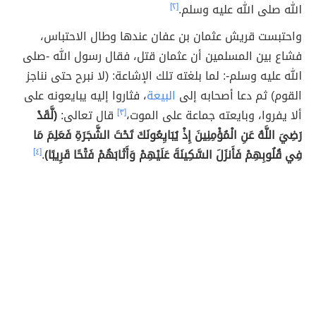
الله صلى الله عليه وسلم.
[٢]
واحتبست قريش عثمان بن عفان عندها وطال الاحتباس،
فشاع بين المسلمين أن عثمان قتل، فقال رسول الله -صلى
الله عليه وسلم-: لما بلغته تلك الإشاعة: (لا نبرح حتى نناجز
القوم) ثم دعا أصحابه إلى
البيعة
، فثاروا إليه يبايعونه على
ألا يفروا، وبايعته جماعة على الموت،
[٣]
قال تعالى:
(لَّقَدْ
رَضِيَ اللَّهُ عَنِ الْمُؤْمِنِينَ إِذْ يُبَايِعُونَكَ تَحْتَ الشَّجَرَةِ فَعَلِمَ مَا
فِي قُلُوبِهِمْ فَأَنزَلَ السَّكِينَةَ عَلَيْهِمْ وَأَثَابَهُمْ فَتْحًا قَرِيبًا)
.
[٤]