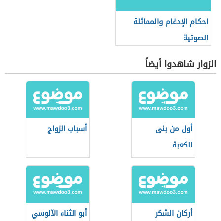
احكام الإدغام والمماثلة
الصوتية
الزوار شاهدوا أيضاً
أول من بنى
أسباب الزواج
الكعبة
أركان الشكر
أبو الثناء الآلوسي