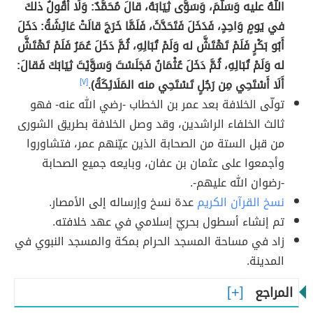
اللَّهُ عليه وَسَلَّمَ، وَسَوَّى ثِيَابَهُ، قالَ مُحَمَّدٌ: وَلَا أَقُولُ ذلكَ
في يَومٍ وَاحِدٍ، فَدَخَلَ فَتَحَدَّثَ، فَلَمَّا خَرَجَ قالَتْ عَائِشَةُ: دَخَلَ
أَبُو بَكْرٍ فَلَمْ تَهْتَشَّ له وَلَمْ تُبَالِهِ، ثُمَّ دَخَلَ عُمَرُ فَلَمْ تَهْتَشَّ
له وَلَمْ تُبَالِهِ، ثُمَّ دَخَلَ عُثْمَانُ فَجَلَسْتَ وَسَوَّيْتَ ثِيَابَكَ فَقالَ:
أَلَا أَسْتَحِي مِن رَجُلٍ تَسْتَحِي منه المَلَائِكَةُ)
.
[٧]
تولّى الخلافة بعد عمر بن الخطاب -رضي الله عنه- فهو
ثالث الخلفاء الراشدين، وقد وصل الخلافة بطريق الشورى
من قبل الستة من الصحابة الذين عيّنهم عمر، فتشاوروا
وأجمعوا على عثمان بن عفان، وبايعه جميع الصحابة
-رضوان الله عليهم-.
نسخ القرآن الكريم
عدة نسخ وإرساله إلى الأمصار.
تم إنشاء أسطول بحريّ إسلامي في عهد خلافته.
زاد في مساحة المسجد الحرام بمكة والمسجد النبوي في
المدينة.
المراجع