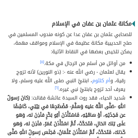
مكانة عثمان بن عفان في الإسلام
للصحابي عثمان بن عفان عدا عن كونه مندوب المسلمين في
صلح الحديبية مكانة عظيمة في الإسلام ومواقف مهمة،
يمكن تلخيص بعضها في النقاط الآتية:
من أوائل من أسلم من الرجال في مكة.
[٥]
يقال لعثمان - رضي الله عنه -: (ذو النورين) لأنه تزوج
رقية، و
أم كلثوم
، ابنتيَّ النبي صلى اللَّه عليه وسلم، ولا
يعرف أحد تزوج بابنتيَّ نبي غيره.
[٦]
شديد الحياء، فقد روت السيدة عائشة فقالت:
(كانَ رَسولُ
اللهِ -صَلَّى اللَّهُ عليه وَسَلَّمَ- مُضْطَجِعًا في بَيْتِي، كَاشِفًا
عن فَخِذَيْهِ، أَوْ سَاقَيْهِ، فَاسْتَأْذَنَ أَبُو بَكْرٍ فأذِنَ له، وَهو
علَى تِلكَ الحَالِ، فَتَحَدَّثَ، ثُمَّ اسْتَأْذَنَ عُمَرُ، فأذِنَ له، وَهو
كَذلكَ، فَتَحَدَّثَ، ثُمَّ اسْتَأْذَنَ عُثْمَانُ، فَجَلَسَ رَسولُ اللهِ صَلَّى