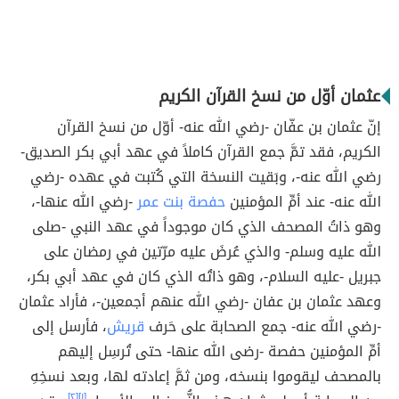
عثمان أوّل من نسخ القرآن الكريم
إنّ عثمان بن عفّان -رضي الله عنه- أوّل من نسخ القرآن
الكريم، فقد تمَّ جمع القرآن كاملاً في عهد أبي بكر الصديق-
رضي الله عنه-، وبَقيت النسخة التي كُتبت في عهده -رضي
الله عنه- عند أمِّ المؤمنين
حفصة بنت عمر
-رضي الله عنها-،
وهو ذاتُ المصحف الذي كان موجوداً في عهد النبي -صلى
الله عليه وسلم- والذي عُرضَ عليه مرّتين في رمضان على
جبريل -عليه السلام-، وهو ذاتُه الذي كان في عهد أبي بكر،
وعهد عثمان بن عفان -رضي الله عنهم أجمعين-، فأراد عثمان
-رضي الله عنه- جمع الصحابة على حَرف
قريش
، فأرسل إلى
أمِّ المؤمنين حفصة -رضى الله عنها- حتى تُرسِل إليهم
بالمصحف ليقوموا بنسخه، ومن ثمَّ إعادته لها، وبعد نسخِهِ
[٢]
[١]