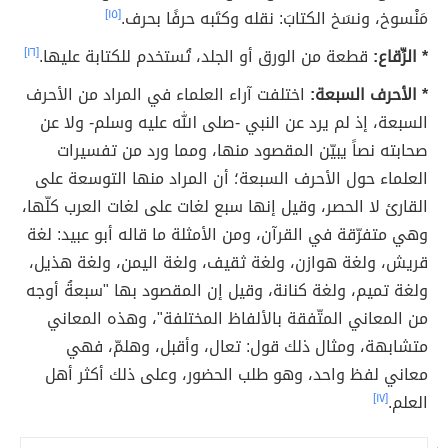
مَنْسوخ، ونسَخ الكتابَ: نقله وكتَبه حرفًا بحرف.
[١٥]
* الرِّقاع:
قطعة من الورق أو الجلد، تُستخدم للكتابة عليها.
[١٦]
* الأحرف السبعة:
اختلفت آراء العلماء في المراد من الأحرف
السبعة، إذ لم يرد عن النبي -صلى الله عليه وسلم- ولا عن
صحابته نصاً يبيّن المقصود منها، ومما ورد من تفسيرات
العلماء حول الأحرف السبعة؛ أن المراد منها التوسعة على
القارئ لا الحصر، وقيل إنها سبع لغات على لغات العرب كلّها،
وهي متفرّقة في القرآن، ومن الأمثلة ما قاله أبو عبيد: لغة
قريش، ولغة هوازن، ولغة ثقيف، ولغة اليمن، ولغة هذيل،
ولغة تميم، ولغة كنانة، وقيل إن المقصود بها "سبعةُ أوجه
من المعاني المتّفقة بالألفاظ المختلفة"، وهذه المعاني
متشابهة، ومثال ذلك قول: تعال، وأقبل، وهلمّ، فهي
معاني لفظ واحد، وهو طلب الحضور، وعلى ذلك أكثر أهل
العلم.
[١٧]