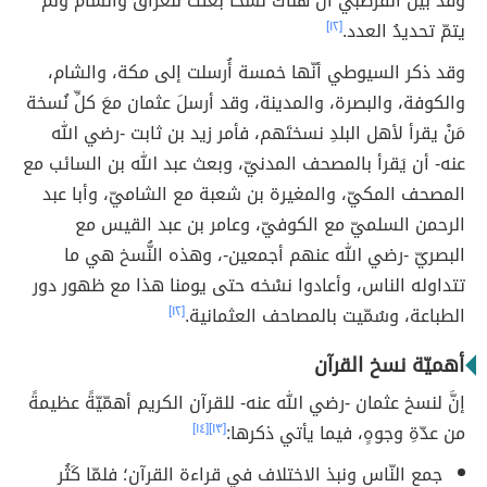
وقد بيّن القرطبي أنّ هناك نسخاً بُعثت للعراق والشام ولم
يتمّ تحديدُ العدد.
[١٢]
وقد ذكر السيوطي أنّها خمسة أُرسلت إلى مكة، والشام،
والكوفة، والبصرة، والمدينة، وقد أرسلَ عثمان معَ كلِّ نُسخة
مَنْ يقرأ لأهل البلدِ نسختَهم، فأمر زيد بن ثابت -رضي الله
عنه- أن يَقرأ بالمصحف المدنيّ، وبعث عبد الله بن السائب مع
المصحف المكيّ، والمغيرة بن شعبة مع الشاميّ، وأبا عبد
الرحمن السلميّ مع الكوفيّ، وعامر بن عبد القيس مع
البصريّ -رضي الله عنهم أجمعين-، وهذه النُّسخ هي ما
تتداوله الناس، وأعادوا نسْخه حتى يومنا هذا مع ظهور دور
الطباعة، وسُمّيت بالمصاحف العثمانية.
[١٢]
أهميّة نسخ القرآن
إنَّ لنسخ عثمان -رضي الله عنه- للقرآن الكريم أهمّيّةً عظيمةً
من عدّةِ وجوهٍ، فيما يأتي ذكرها:
[١٣]
[١٤]
جمع النّاس ونبذ الاختلاف في قراءة القرآن؛ فلمّا كَثُر