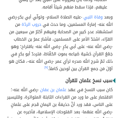
عليهم، فإذا سقط منهم شيئاً أقامه.
وبعد
وفاة النبي
-عليه الصلاة السلام- وتولّي أبي بكر-رضي
الله عنه- إمارةَ المسلمين، وما حدث في
حروب الردّة
من
استشهاد عددٍ كبيرٍ من الصحابة وفيهم أكثرُ من سبعين من
القرّاء، اشتدّ الأمر على المسلمين، فأشارَ عمرُ بن الخطاب
-رضي الله عنه- على أبي بكرٍ -رضي الله عنه- باقتراح؛ وهو
جَمْعُ القرآنِ خَشية ضَياعه بموتِ الحُفّاظ، فترددّ أبو بكرٍ في
ذلك ثمّ شرح الله صدره لرأي عمر -رضي الله عنه-، فكان هو
أوّلَ مَن جمع القرآن بين لَوحين كاملاً.
[٩]
سبب نسخ عثمان للقرآن
كان سبب النسخ في عهد
عثمان بن عفان
-رضي الله عنه-؛
الاقتصار على ما ورد من القراءات الثابتة المتواترة، وللتيسير
على الناس، فقد ورد أنَّ حذيفةَ بن اليمانِ قَدِم على عثمانٍ
-رضي الله عنهما- بعد الفتوحات الإسلامية، فأخبره عن