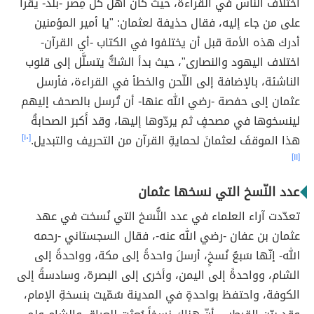
اختلافُ الناس في القراءة، حيث كان أهل كلّ مِصر -بلد- يقرأ
على من جاء إليه، فقال حذيفة لعثمان: "يا أمير المؤمنين
أدرك هذه الأمة قبل أن يختلفوا في الكتاب -أي القرآن-
اختلاف اليهود والنصارى"، حيث بدأ الشكُّ يتسلَّل إلى قلوب
الناشئة، بالإضافة إلى اللّحن والخطأ في القراءة، فأرسل
عثمان إلى حفصة -رضي الله عنها- أن تُرسل بالصحف إليهم
لينسخوها في مصحفٍ ثم يردّوها إليها، وقد أَكبرَ الصحابةُ
هذا الموقفَ لعثمانَ لحمايةِ القرآن من التحريف والتبديل.
[١٠]
[١١]
عدد النّسخ التي نسخها عثمان
تعدّدت آراء العلماء في عدد النُّسَخ التي نُسخت في عهد
عثمان بن عفان -رضي الله عنه-، فقال السجستاني -رحمه
الله- إنّها سَبعُ نُسخٍ، أرسلَ واحدةً إلى مكة، وواحدةً إلى
الشام، وواحدةً إلى اليمن، وأخرى إلى البصرة، وسادسةً إلى
الكوفة، واحتفظ بواحدةٍ في المدينة سُمّيت بنسخةِ الإمام،