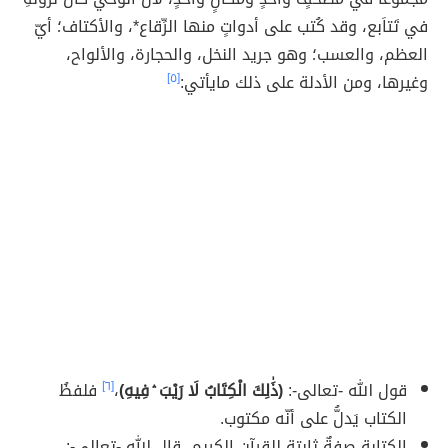
في تَتاَبع، وقد كُتب على أدواتٍ منها الرِّقاع*، والأكتاف؛ أيّ
العظم، والعسب؛ وهو جريد النخل، والحجارة، والألواح،
وغيرها، ومن الأدلة على ذلك مايأتي:
[٥]
قول الله -تعالى-:
(ذَٰلِكَ الْكِتَابُ لَا رَيْبَ ۛ فِيهِ)
،
[٦]
فلفظُ
الكتاب يَدلُّ على أنّه مكتوب.
الكتابة صفةٌ ثابتة للقرآن الكريم، قال الله -تعالى-: