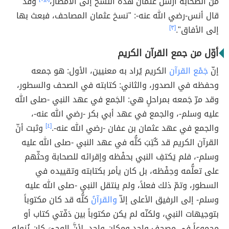
من الصحابة أرسل عثمان هذه النُّسخ إلى الأمصار،
وقد
قال أنس-رضي الله عنه-: "نسخ عثمان المصاحف، فبعث بها
إلى الأفاق".
[٣]
أوّل من جمع القرآن الكريم
إنّ
جَمْع القرآن
الكريم يُراد به معنيين، الأول: هو جمعه
وحفظه في الصدور، والثاني: كتابته في الصحف والسطور،
وقد مرّ جَمعه بمراحلٍ هي: الجَمع في عهد النبي -صلى الله
عليه وسلم-، والجمع في عهد أبي بكر -رضي الله عنه-،
والجمع في عهد عثمان بن عفان -رضي الله عنه-.
[٤]
وثبت أنّ
القرآن الكريم قد كُتِبَ كلُّه في عهد النبي -صلى الله عليه
وسلم-، فلم يَكتفِ النبي بحفْظه وإقرائه للصحابة وحثّهم
على تعلُّمه وحِفْظه، بل كان يأمر بكتابته وتقييده في
السطور، وتمّ ذلك فعلاً، ولم ينتقل النبي -صلى الله عليه
وسلم- إلى الرفيق الأعلى إلاّ
والقرآنُ
كلُّه قد كان مكتوباً
بتوجيهات النبي، ولكنّه لم يكن مكتوباً بين دَفّتي كتاب أو
مجموعاً في مصحفٍ واحدٍ ومكانٍ واحدٍ، لأنَّ الوحيَ كان نُزولهِ