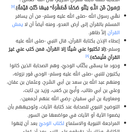
(رَسُولٌ مِّنَ اللَّـهِ يَتْلُو صُحُفًا مُّطَهَّرَةً* فِيهَا كُتُبٌ قَيِّمَةٌ)
.
[٧]
نهْي رسول الله -صلى الله عليه وسلم- من أن يسافر
المسلم بالقرآن إلى أرض العدو، ومنه أيضاً أن لا
يمسّ
القرآن
إلاّ طاهر.
إعطاء الإذن بكتابة القرآن، قال النبي -صلى الله عليه
وسلم-:
(لا تكتبوا عني شيئًا إلا القرآنَ، فمن كتب عني غيرَ
القرآنِ فلْيمحْه)
.
[٨]
وجود ما يسمّى بكُتّاب الوحيّ، وهم الصحابة الذين كانوا
يكتبون للنبي -صلى الله عليه وسلم- الوحي فَور نزوله،
ومنهم عبد الله بن سعد بن أبي السَّرح، وعثمان بن عفان،
وعلي بن أبي طالب، وأُبيّ بن كعب، وزيد بن ثابت،
ومعاوية بن أبي سفيان -رضي الله عنهم أجمعين-.
التوضيح النبوي للصحابة عند كتابة الآيات، وتَوجيههم بأن
يَضعوا الآية أو الآيات في مواضعها من السور.
المراجعة النبوية والاستماع
لكتاب الوحيّ
بعد أن يُنهوا
الكتابة، وذلك بأن يَقرؤوه على النبي بعد أن يُملي