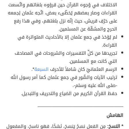
الاختلاف في وُجوه القرآن حين قرؤوه بلغاتهم واتّسعت
القراءات وصار بعضهم يُخطّىء بعض، اتّجه عثمان لِجمعه
على حَرْفِ قريش، حيث إنّه نزل بلغتهم، وفي هذا رفع
الحرج والمشقّة عن المسلمين.
لم يُؤخذ في جمع عثمان إلا بالأحاديث المتواترة في
القراءة.
تجريدها من كلِّ التفسيرات والشروحات في المصاحف
التي كانت مع المسلمين.
الرسم العثمانيّ كان شاملاً للأحرف
السبعة
*.
ترتيب الآيات والسُّور في جمع عثمان كما أمر رسول الله
-صلى الله عليه وسلم-.
حفظ القرآن الكريم من الضياع والتحريف والتبديل.
_________________________________
الهامش
* النسخ:
مِن الفعل نسَخَ يَنسَخ، نَسْخًا، فهو ناسخ، والمفعول