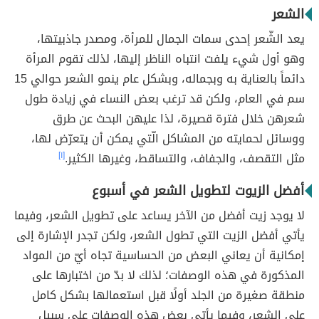
الشعر
يعد الشّعر إحدى سمات الجمال للمرأة، ومصدر جاذبيتها،
وهو أول شيء يلفت انتباه الناظر إليها، لذلك تقوم المرأة
دائماً بالعناية به وبجماله، وبشكل عام ينمو الشعر حوالي 15
سم في العام، ولكن قد ترغب بعض النساء في زيادة طول
شعرهن خلال فترة قصيرة، لذا عليهن البحث عن طرق
ووسائل لحمايته من المشاكل الّتي يمكن أن يتعرّض لها،
مثل التقصف، والجفاف، والتساقط، وغيرها الكثير.
[١]
أفضل الزيوت لتطويل الشعر في أسبوع
لا يوجد زيت أفضل من الآخر يساعد على تطويل الشعر، وفيما
يأتي أفضل الزيت التي تطول الشعر، ولكن تجدر الإشارة إلى
إمكانية أن يعاني البعض من الحساسية تجاه أيّ من المواد
المذكورة في هذه الوصفات؛ لذلك لا بدّ من اختبارها على
منطقة صغيرة من الجلد أولًا قبل استعمالها بشكل كامل
على الشعر، وفيما يأتي بعض هذه الوصفات على سبيل