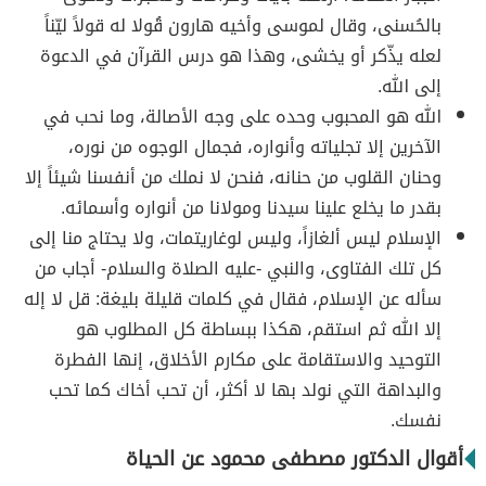
بالحُسنى، وقال لموسى وأخيه هارون قُولا له قولاً ليّناً
لعله يذّكر أو يخشى، وهذا هو درس القرآن في الدعوة
إلى الله.
الله هو المحبوب وحده على وجه الأصالة، وما نحب في
الآخرين إلا تجلياته وأنواره، فجمال الوجوه من نوره،
وحنان القلوب من حنانه، فنحن لا نملك من أنفسنا شيئاً إلا
بقدر ما يخلع علينا سيدنا ومولانا من أنواره وأسمائه.
الإسلام ليس ألغازاً، وليس لوغاريتمات، ولا يحتاج منا إلى
كل تلك الفتاوى، والنبي -عليه الصلاة والسلام- أجاب من
سأله عن الإسلام، فقال في كلمات قليلة بليغة: قل لا إله
إلا الله ثم استقم، هكذا ببساطة كل المطلوب هو
التوحيد والاستقامة على مكارم الأخلاق، إنها الفطرة
والبداهة التي نولد بها لا أكثر، أن تحب أخاك كما تحب
نفسك.
أقوال الدكتور مصطفى محمود عن الحياة