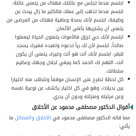
ابتسم عندما تجلس مع عائلتك فهناك من يتمنى عائلة،
ابتسم عندما تذهب إلى عملك فالكثير ما زال يبحث عن
وظيفة، ابتسم لأنك بصحة وعافية فهناك من المرضى من
يتمنى أن يشتريها بأغلى الأثمان.
ابتسم لأنك حي ترزق فالأموات يتمنون الحياة ليعملوا
صالحاً، ابتسم لأن لك رباً تدعوه وتعبده فغيرك يسجد
للبقر، ابتسم لأنك أنت هو أنت وغيرك يتمنى أن يكون
أنت، اللهم لك الحمد كما ينبغي لجلال وجهك وعظيم
سلطانك.
كل لحظة تطرح على الإنسان موقفاً وتتطلب منه اختيارا
بين بديلات، وهو في كل اختيار يكشف عن نوعية نفسه
وعن مرتبته ومنزلته ودون أن يدري.
أقوال الدكتور مصطفى محمود عن الأخلاق
مما قاله الدكتور مصطفى محمود في
الأخلاق والفضائل
ما
يأتي: