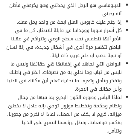
الدبلوماسي هو الرجل الذي يحدثني وهو يكرهني فأظن
أنه يحبني.
إذا جثم عليك كابوس الملل ابحث عن واحد يمل معك.
كل أسرار قلوبنا ووجداننا غير قابلة للاندثار، كل ما في
الأمر أنها تنطمس تحت سطح الوعي وتتراكم في عقلنا
الباطن لتظهر مرة أخرى في أشكال جديدة، في زلة لسان
أو نوبة غضب أو حلم غريب ذات ليلة.
البواطن التي نجاهد في إخفائها هي حقائقنا وليس ما
نلبس من ثياب وما ندلي به من تصرفات، انظر في باطنك
وتفكر وتأمل وتعرف ما تخفيه تعلم أين مكانك في الدنيا
وأين مكانك في الآخرة.
لماذا اليأس وصورة الكون البديع بما فيها من جمال
ونظام وحكمة وتخطيط موزون توحي بإله عادل لا يخطئ
ميزانه، كريم لا يكف عن العطاء، لماذا لا نخرج من جحورنا،
ونكسر قوقعاتنا، ونطل برؤوسنا لنتفرج على الدنيا
ونتأمل.