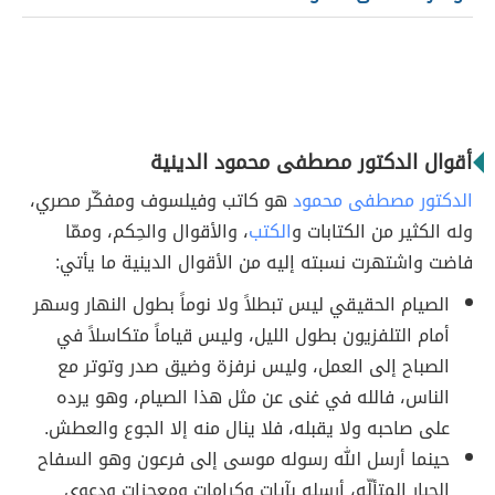
أقوال الدكتور مصطفى محمود الدينية
الدكتور مصطفى محمود
هو كاتب وفيلسوف ومفكّر مصري،
وله الكثير من الكتابات و
الكتب
، والأقوال والحِكم، وممّا
فاضت واشتهرت نسبته إليه من الأقوال الدينية ما يأتي:
الصيام الحقيقي ليس تبطلاً ولا نوماً بطول النهار وسهر
أمام التلفزيون بطول الليل، وليس قياماً متكاسلاً في
الصباح إلى العمل، وليس نرفزة وضيق صدر وتوتر مع
الناس، فالله في غنى عن مثل هذا الصيام، وهو يرده
على صاحبه ولا يقبله، فلا ينال منه إلا الجوع والعطش.
حينما أرسل الله رسوله موسى إلى فرعون وهو السفاح
الجبار المتألّه، أرسله بآيات وكرامات ومعجزات ودعوى