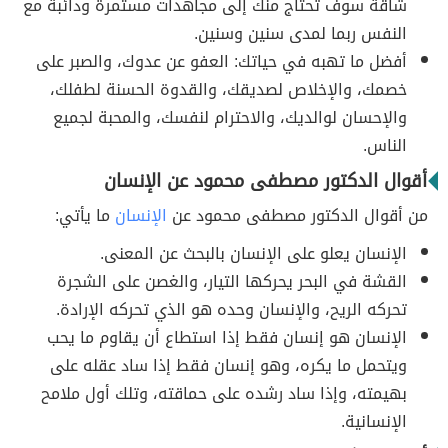
شاقة سوف تحتاج منك إلى مجاهدات مستمرة ودائبة مع
النفس ربما لمدى سنين وسنين.
أفضل ما تهبه في حياتك: العفو عن عدوك، والصبر على
خصمك، والإخلاص لصديقك، والقدوة الحسنة لطفلك،
والإحسان لوالديك، والاحترام لنفسك، والمحبة لجميع
الناس.
أقوال الدكتور مصطفى محمود عن الإنسان
من أقوال الدكتور مصطفى محمود عن
الإنسان
ما يأتي:
الإنسان يعلو على الإنسان بالبحث عن المعنى.
القشة في البحر يحركها التيار، والغصن على الشجرة
تحركه الريح، والإنسان وحده هو الذي تحركه الإرادة.
الإنسان هو إنسان فقط إذا استطاع أن يقاوم ما يحب
ويتحمل ما يكره، وهو إنسان فقط إذا ساد عقله على
بهيمته، وإذا ساد رشده على حماقته، وتلك أول ملامح
الإنسانية.