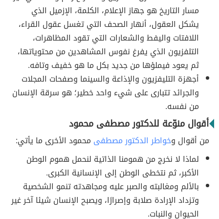
مسار التاريخ هو جهاز الإعلام، الكلمة، الإزميل الذي
يشكل العقول، أنهار الصحف التي تغسل عقول القراء،
اللافتات واليفط والشعارات التي تقود المظاهرات،
التلفزيون الذي يفرغ نفوس المشاهدين من محتوياتها،
ثم يعود فيملؤها من جديد بكل ما هو خفيف وتافه.
أجهزة التليفزيون والإذاعة والسينما وصفحات المجلات
والجرائد تتبارى على شيء واحد خطير؛ هو سرقة الإنسان
من نفسه.
أقوال منوّعة للدكتور مصطفى محمود
من أقوال و
خواطر الدكتور مصطفى
محمود الأخرى ما يأتي:
لماذا لا نخرج من همومنا الذاتية لنحمل هموم الوطن
الأكبر، ثم نتخطى الوطن إلى الإنسانية الكبرى.
بالألم ومغالبته والصبر عليه ومجاهدته تنمو الشخصية
وتزداد الإرادة صلابة وإصرارًا، ويصبح الإنسان شيئا آخر غير
الحيوان والنبات.