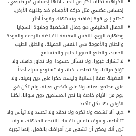
الكراهية تكلف أكثر من الحب، لأنها إحساس غير طبيعي،
إحساس عكسي مثل حركة الأجسام ضد جاذبية الأرض،
تحتاج إلى قوة إضافية وتستهلك وقوداً أكثر.
الجمال الحقيقي هو جمال الشخصية وحلاوة السجايا
وطهارة الروح، النفس العفيفة الفياضة بالرحمة والمودة
والحنان والأمومة هي النفس الجميلة، والخلق الطيب
الحميد، والطبع الصبور الحليم والمتسامح.
لا تشارك غيورا، ولا تسألن حسودا، ولا تجاور جاهلا، ولا
تؤاخ مرائيا، ولا تصاحب بخيلا، ولا تستودع سرك أحداً.
الفضيلة صفة إنسانية وليست حكرا على دين بعينه، ولا
على مجتمع بعينه، ولا على شخص بعينه، ولم تكن في
يوم من الأيام خاصة بنا نحن المسلمين دون سوانا، لكننا
الأولى بها بكل تأكيد.
جرب ألا تشمت ولا تكره ولا تحقد ولا تحسد ولا تيأس ولا
تتشاءم، وسوف تلمس بنفسك النتيجة المذهلة، سوف
ترى أنك يمكن أن تشفى من أمراضك بالفعل، إنها تجربة