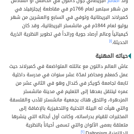
ولد
العالم
البريطاني جون دالتون في الخامس أو السادس
من شهر سبتمبر لعام 1766م في مقاطعة إيجلزفيلد في
كمبرلاند البريطانية وتوفي في السابع والعشرين من شهر
يوليو لعام 1844م في مانشستر البريطانية، وقد كان
كيميائياً وعالم أرصاد جوية ورائداً في تطوير النظرية الذرية
الحديثة.
[١]
حياته المهنية
عاش العالم دالتون مع عائلته المتواضعة في كمبرلاند حيث
عمل كمعلم ومحاضر لمدّة عشر سنوات في مدرسة داخلية
تابعة لجامعة كويكر في كندال وهو في الثاني عشر من
عمره لينتقل بعدها إلى التعليم في مدينة مانشستر
المزدهرة، والتحق هناك بجمعية مانشستر للأدب والفلسفة
والتي هيأت له البيئة التحتية والتحفيزية بالإضافة إلى
المختبرات للقيام بدراساته، وكانت أول أبحاثه التي ينشرها
متعلقة بعمى الألوان والتي تسمى أحياناً بالنظرية
الدالتونية Daltonism.
[٢]