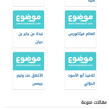
سينا
العالم فيثاغورس
نبذة عن جابر بن
حيان
تلاميذ أبو الأسود
الأخلاق عند وليم
الدؤلي
جيمس
مقالات منوعة