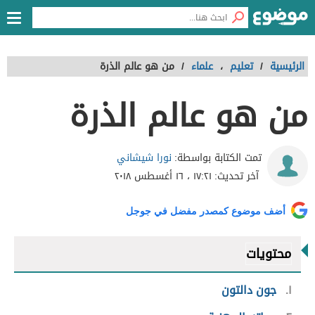
الرئيسية
/
تعليم
،
علماء
/
من هو عالم الذرة
من هو عالم الذرة
نورا شيشاني
تمت الكتابة بواسطة:
آخر تحديث:
١٧:٢١ ، ١٦ أغسطس ٢٠١٨
أضف موضوع كمصدر مفضل في جوجل
محتويات
١
جون دالتون