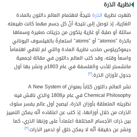
نظرية الذرة
ظهرت نظرية
الذرة
نتيجةً لاهتمام العالم دالتون بالمادة
الغازية، إذ توصل إلى نتيجة أنّ كل جسم مهما كانت طبيعته
سائلة أو صلبة أو غازية يتكون من جزيئات صغيرة وسماها
بالذرة "atomos" أو "atoms" استعارةً بالفيلسوف اليوناني
ديموكريتوس صاحب نظرية المادة والتي لم تلاقي اهتماماً
واسعاً وقته، وقد كتب العالم دالتون في مقالة لجمعية
مانشستر للأدب والفلسفة في عام 1803م ونشر بها أول
جدول لأوزان الذرة.
[٣]
نشر العالم دالتون كتاباً بعنوان A New System of
Chemical Philosophy في عام م1808 والذي ناقش فيه
نظريته المتعلقة بأوزان الذرة، ليصبح أول عالم يفسر سلوك
الذرات من خلال أوزانها، إذ كتب عن اعتقاده أنّه يمكن التمييز
بين ذرات الأجسام المختلفة اعتماداً على وزنها الذري، كما
ونشر عن حقيقة أنّه لا يمكن خلق أو تدمير الذرات.
[٣]