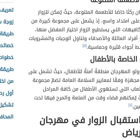
لأطعمة المتنوعة
تعريف 
 ركنًا خاصًا للأطعمة المتنوعة، حيثُ يُمكن للزوار
 على امتداد واسع، إذ يشمل على مجموعة كبيرة من
زوجة س
افيهات التي يستطيع الزوار اختيار المفضل منها،
طريقة 
فراد العائلة والأصدقاء وتناول الوجبات والمشروبات
خصائص 
 أجواء مُثيرة وحماسية.
[٥]
خطوات
 الخاصة بالأطفال
طريقة 
و المهرجان منطقةً آمنةً للأطفال، حيثُ تشمل على
مجهزة وفقًا لمعايير السلامة العامة تضمّ مجموعة
من اخت
لعاب التي تستهوي الأطفال من كافة المراحل
أول رح
ُ يُمكنهم قضاء وقت من المتعة والمرح فيها تحت
تشكيل 
ين.
[٤]
ستقبال الزوار في مهرجان
المحاف
رياض