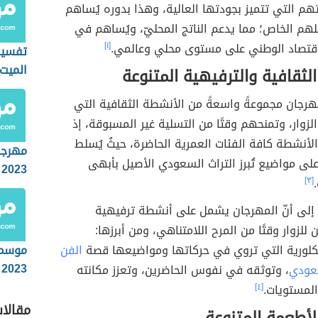
هم التي تتميز بجودتها العالية، وهذا بدوره يُساهم
هم الخاص؛ مما يدعم الناتج المحليّ، ويُساهم في
اقتصاد الوطني على مستوى محلي وعالمي.
[١]
تفسير
الميت
لثقافية والترفيهية المتنوعة
هرجان مجموعةً واسعةً من الأنشطة الثقافية التي
الزوار، وتمنحهم وقتًا من التسلية غير المسبوقة، إذ
أنشطة كافة الفئات العمرية الحاضرة، حيثُ يُسلط
مهرجا
لى مواضيع تُبرز التراث السعودي الأصيل بأبهى
2023
[٣]
ة إلى أنّ المهرجان يشمل على أنشطة ترفيهية
للزوار وقتًا من المرح اللامتناهي، ومن أبرزها:
لكلورية التي تروي في حركاتها ومواضيعها قصة
الفن
موسم
2023
عودي
، وتوثقه في نفوس الحاضرين، وتعزز مكانته
لمستويات.
[٤]
مقالا