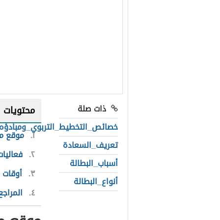
ذات صلة
محتويات
خصائص_التخطيط_التربوي_ومبادؤه
١
موقع م
تعريف_السعادة
٢
فعاليا
أسباب_البطالة
٣
أوقات 
أنواع_البطالة
٤
المراجع