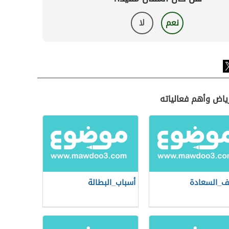
نعم
لا
ياض وأهم فعالياته
ف_السعادة
أسباب_البطالة