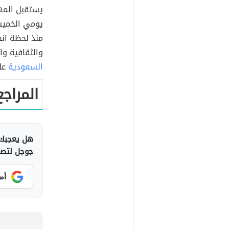
يستقبل المه
منذ لحظة انط
والثقافية و
السعودية
على
المراجع
هل يعجبك 
جوجل لتصلك
أض