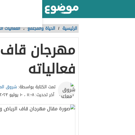
أكبر موقع عربي بالعالم
الرئيسية
/
الحياة والمجتمع
،
الفعاليات ا
مهرجان قاف 
فعالياته
شروق المع
تمت الكتابة بواسطة:
آخر تحديث:
١١:٠٨ ، ١٠ يوليو ٢٠٢٣