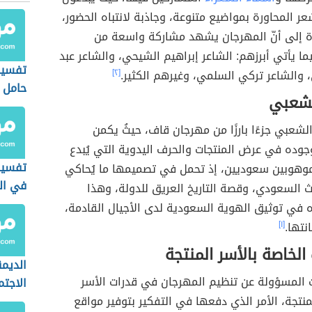
 المحاورة بمواضيع متنوعة، وجاذبة لانتباه الحضور،
رة إلى أنّ المهرجان يشهد مشاركة واسعة من
ما يأتي أبرزهم: الشاعر إبراهيم الشيحي، والشاعر عبد
تفسير 
، والشاعر تركي السلمي، وغيرهم الكثير.
[٢]
حامل 
لشعبي
الشعبي جزءًا بارزًا من مهرجان قاف، حيثُ يكمن
وده في عرض المنتجات والحرف اليدوية التي يُبدع
تفسير
هوبين سعوديين، إذ تحمل في تصميمها ما يُحاكي
في ال
 السعودي، وقصة التاريخ العريق للدولة، وهذا
 في توثيق الهوية السعودية لدى الأجيال القادمة،
نتها.
[١]
 الخاصة بالأسر المنتجة
الديم
 المسؤولة عن تنظيم المهرجان في قدرات الأسر
الاجتم
نتجة، الأمر الذي دفعها في التفكير بتوفير مواقع