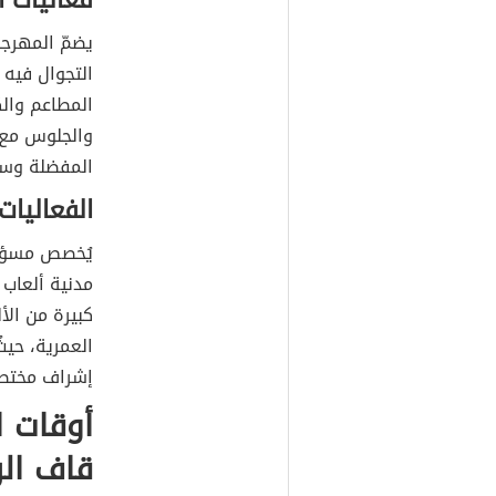
فعاليات ا
يضمّ المهرجان
التجوال فيه
المطاعم والك
والجلوس مع أ
المفضلة وسط
الفعاليات
يُخصص مسؤول
مدنية ألعاب 
كبيرة من الأ
العمرية، حيث
إشراف مختص
أوقات ا
قاف ال