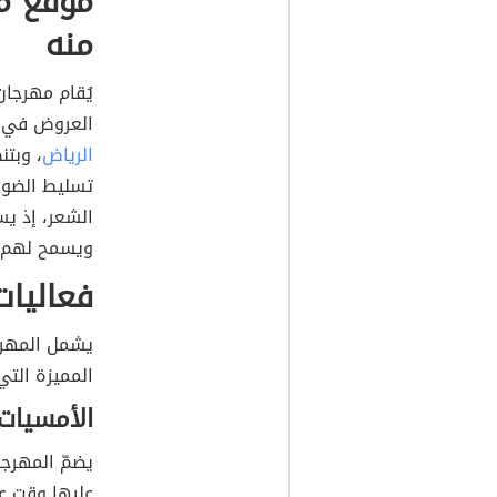
موقع م
منه
يُقام مهرجا
العروض في م
الرياض
، وبت
تسليط الضوء
الشعر، إذ ي
ويسمح لهم ب
فعاليات
يشمل المهرج
المميزة التي 
الأمسيات
يضمّ المهرجا
عليها وقت ع