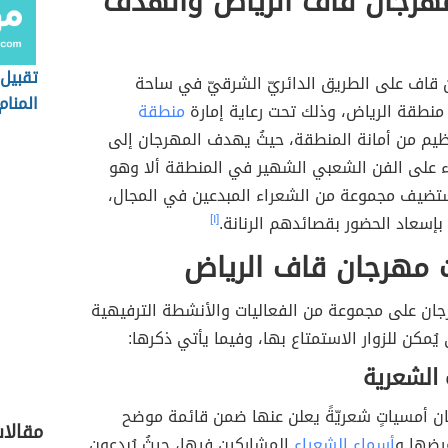
هرجان قاف الرياض والهدف
تقبيل 
ن قاف على الطريق الدائريّ الشرقيّ في ساحة
المنام
نطقة الرياض، وذلك تحت رعاية إمارة
منطقة
نظيم من أمانة المنطقة، حيثُ يهدف المهرجان إلى
 على الفن الشعبي الشهير في المنطقة ألا وهو
ستضيف مجموعة من الشعراء المبدعين في المجال،
إسعاد الحضور بقصائدهم الرنانة.
[١]
 مهرجان قاف الرياض
ان على مجموعة من الفعاليات والأنشطة الترفيهية
يُمكن للزوار الاستمتاع بها، وفيما يأتي ذكرها:
 الشعرية
ن أمسياتٍ شعريّةً يعلن عنها ضمن قائمة موضح
مقالا
رضها و
أسماء الشعراء
المشاركين فيها، حيثُ يُبدعون