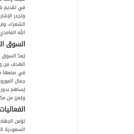
في تقديم شعر
وتجدر الإشا
الشعراء، وفي
الله الغامدي
السوق ا
يُعدّ السوق 
الهدف من وج
في صنعها مو
جمال الموروث
يُساهم بدوره
ويُعزز من مكا
الفعاليات
تؤمن الجهات
السعودية الم