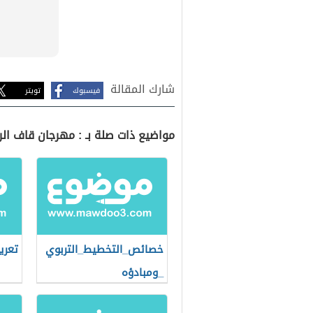
شارك المقالة
فيسبوك
تويتر
مواضيع ذات صلة بـ : مهرجان قاف الر
خصائص_التخطيط_التربوي
تعري
_ومبادؤه