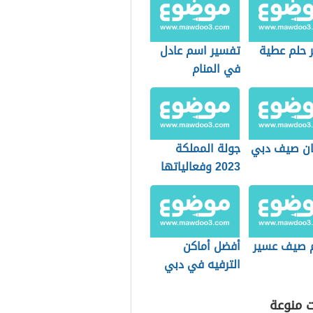
 حلم عطية
تفسير اسم عادل
في المنام
ن صيف دبي
جولة المملكة
2023 وفعالياتها
 صيف عسير
أفضل أماكن
الترفيه في دبي
للشباب
ت منوعة