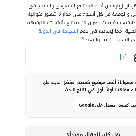
رجان زواره من أبناء المجتمع السعودي والسياح في
يومي الخميس والجمعة من كلّ أسبوع على مدار 3 شهور متوالية
لاقه، حيثُ يستطيعون الاستمتاع بأنشطته الترفيهية
الفنية، مما يُساهم في دعم
السياحة في الدولة
 المدى القريب والبعيد.
[٥]
محتوانا؟ أضف موضوع كمصدر مفضل لديك على
 مقالاتنا أولاً بأول في نتائج البحث.
ف كمصدر مفضل على Google
هل كان المقال مفيداً؟