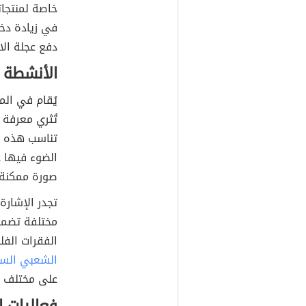
خاصة لمنتجات
في زيادة دخل
دفع عجلة ال
الأنشطة ا
يُقام في الم
تُثري معرفة 
تناسب هذه ال
الضوء فيها ع
صورة ممكنة.
تجدر الإشار
مختلفة تضمن 
الفقرات الف
الشعبي الس
على مختلف ا