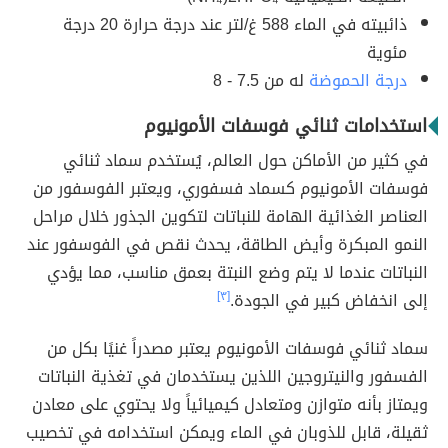
ذائبيته في الماء 588 غ/لتر عند درجة حرارة 20 درجة
مئوية
درجة الحموضة
له من 7.5 - 8
استخدامات ثنائي فوسفات الأمونيوم
في كثير من الأماكن حول العالم، يُستخدم سماد ثنائي
فوسفات الأمونيوم كسماد فسفوري، ويعتبر الفوسفور من
العناصر الغذائية الهامة للنباتات لتكوين الجذور خلال مراحل
النمو المبكرة وأيض الطاقة، يحدث نقص في الفوسفور عند
النباتات عندما لا يتم وضع النبتة بعمق مناسب، مما يؤدي
إلى انخفاض كبير في الجودة.
[٣]
سماد ثنائي فوسفات الأمونيوم يعتبر مصدراً غنيًا بكل من
الفسفور والنيتروجين اللذين يستخدمان في تغذية النباتات
ويمتاز بأنه متوازن ومتعادل كيميائياً ولا يحتوي على معادن
ثقيلة، قابل للذوبان في الماء ويمكن استخدامه في تخصيب