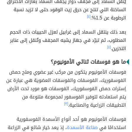
يُنقل السماد إلى مجفف دوار يجفف السماد بغازات الاحتراق
الساخنة التي تنتج عن حرق زيت الوقود حتى لا تزيد نسبة
الرطوبة عن 1.5%.
[٤]
بعد ذلك ينتقل السماد إلى غرابيل لعزل الحبيبات ذات الحجم
المطلوب، ثم تبرّد في جهاز يشبه المجفف وتُنقل إلى عنابر
التخزين.
[٤]
ما هو فوسفات ثنائي الأمونيوم؟
فوسفات الأمونيوم يتكون من مركب غير عضوي وملح حمض
الفوسفوريك، الفوسفات والفوسفات العضوية هي عبارة عن
إسترات حمض الفوسفوريك، الفوسفات هو مورد تحت الأرض
يتم استعادته لتوفير الفوسفور لمجموعة متنوعة من
التطبيقات الزراعية والصناعية.
[٣]
فوسفات الأمونيوم هو أحد أنواع الأسمدة الفوسفورية
استخدامًا في
صناعة الأسمدة
، إذ يعد خيار شائع في الزراعة