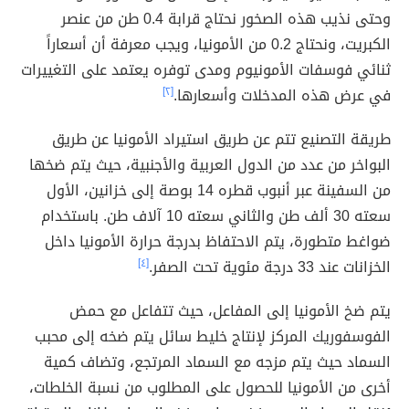
وحتى نذيب هذه الصخور نحتاج قرابة 0.4 طن من عنصر
الكبريت، ونحتاج 0.2 من الأمونيا، ويجب معرفة أن أسعاراً
ثنائي فوسفات الأمونيوم ومدى توفره يعتمد على التغييرات
في عرض هذه المدخلات وأسعارها .
[٢]
طريقة التصنيع تتم عن طريق استيراد الأمونيا عن طريق
البواخر من عدد من الدول العربية والأجنبية، حيث يتم ضخها
من السفينة عبر أنبوب قطره 14 بوصة إلى خزانين، الأول
سعته 30 ألف طن والثاني سعته 10 آلاف طن. باستخدام
ضواغط متطورة، يتم الاحتفاظ بدرجة حرارة الأمونيا داخل
الخزانات عند 33 درجة مئوية تحت الصفر.
[٤]
يتم ضخ الأمونيا إلى المفاعل، حيث تتفاعل مع حمض
الفوسفوريك المركز لإنتاج خليط سائل يتم ضخه إلى محبب
السماد حيث يتم مزجه مع السماد المرتجع، وتضاف كمية
أخرى من الأمونيا للحصول على المطلوب من نسبة الخلطات،