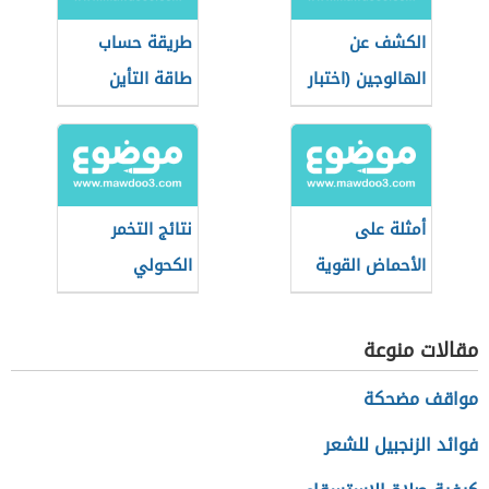
الكشف عن
طريقة حساب
الهالوجين (اختبار
طاقة التأين
بيلشتاين)
أمثلة على
نتائج التخمر
الأحماض القوية
الكحولي
والضعيفة
مقالات منوعة
مواقف مضحكة
فوائد الزنجبيل للشعر