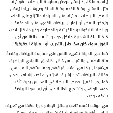
يُناسبه منها، إذ يُمكن للبعض ممارسة الرياضات الهوائية،
مثل: المشي وكرة القدم وكرة السلة وغيرها، بينما يُفضل
البعض الرياضات المائية، مثل: السباحة والتزلج على الماء،
ويُمكن للبعض أن يُمارس رياضات القوى، مثل: الملاكمة
ورياضة التايكواندو والكراتية والمصارعة وغيرها، قال لاعب
كرة السلة الشهيرة مايكل جوردن: "
ألعب دائمًا من أجل
الفوز، سواء كان هذا خلال التدريب أو المباراة الحقيقية
".
كما على الدولة تشجيع الناس على ممارسة الرياضة، وخاصةً
فئة الأطفال والشباب من خلال الالتحاق بالنوادي الرياضية،
فيذهبوا إليها في أوقات فراغهم وممارستهم اللعب في
مختلف الرياضات تحت إشراف مُدرّبين أو تحت إشراف الأهل،
كما يجب تفعيل حصص الرياضة في المدارس بحيث تأخذ
حقها الوافي، وتشجيع الطلبة على أن يُمارسوا الرياضة
بشغف وحب.
في الوقت نفسه تلعب وسائل الإعلام دورًا مهمًا في تعريف
الناس بأهمية ممارسة الرياضة؛ وذلك عن طريق وسائل