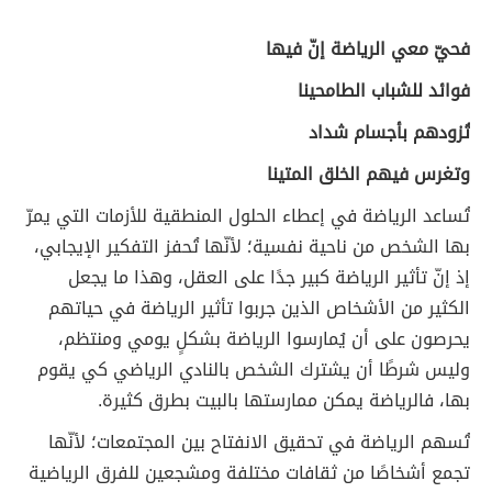
فحيّ معي الرياضة إنّ فيها
فوائد للشباب الطامحينا
تُزودهم بأجسام شداد
وتغرس فيهم الخلق المتينا
تُساعد الرياضة في إعطاء الحلول المنطقية للأزمات التي يمرّ
بها الشخص من ناحية نفسية؛ لأنّها تُحفز التفكير الإيجابي،
إذ إنّ تأثير الرياضة كبير جدًا على العقل، وهذا ما يجعل
الكثير من الأشخاص الذين جربوا تأثير الرياضة في حياتهم
يحرصون على أن يُمارسوا الرياضة بشكلٍ يومي ومنتظم،
وليس شرطًا أن يشترك الشخص بالنادي الرياضي كي يقوم
بها، فالرياضة يمكن ممارستها بالبيت بطرق كثيرة.
تُسهم الرياضة في تحقيق الانفتاح بين المجتمعات؛ لأنّها
تجمع أشخاصًا من ثقافات مختلفة ومشجعين للفرق الرياضية