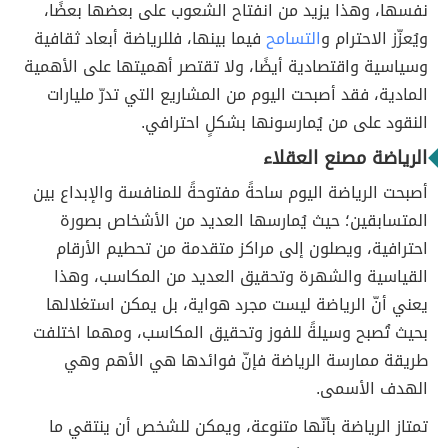
نفسها، وهذا يزيد من انفتاح الشعوب على بعضها بعضًا،
ويُعزّز الاحترام و
التسامح
فيما بينها، فللرياضة أبعاد ثقافية
وسياسية واقتصادية أيضًا، ولا تقتصر أهميتها على الأهمية
المادية، فقد أصبحت اليوم من المشاريع التي تدرّ مليارات
النقود على من يُمارسونها بشكلٍ احترافي.
الرياضة مصنع العقلاء
أصبحت الرياضة اليوم ساحةً مفتوحةً للمنافسة والإبداع بين
المتسابقين؛ حيث يُمارسها العديد من الأشخاص بصورة
احترافية، ويصلون إلى مراكز متقدمة من تحطيم الأرقام
القياسية والشهرة وتحقيق العديد من المكاسب، وهذا
يعني أنّ الرياضة ليست مجرد هواية، بل يمكن استغلالها
بحيث تُصبح وسيلةً للفوز وتحقيق المكاسب، ومهما اختلفت
طريقة ممارسة الرياضة فإنّ فوائدها هي الأهم وهي
الهدف الأسمى.
تمتاز الرياضة بأنّها متنوعة، ويمكن للشخص أن ينتقي ما