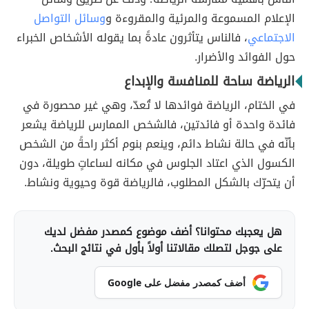
الإعلام المسموعة والمرئية والمقروءة و
وسائل التواصل
الاجتماعي
، فالناس يتأثرون عادةً بما يقوله الأشخاص الخبراء
حول الفوائد والأضرار.
الرياضة ساحة للمنافسة والإبداع
في الختام، الرياضة فوائدها لا تُعدّ، وهي غير محصورة في
فائدة واحدة أو فائدتين، فالشخص الممارس للرياضة يشعر
بأنّه في حالة نشاط دائم، وينعم بنوم أكثر راحةً من الشخص
الكسول الذي اعتاد الجلوس في مكانه لساعاتٍ طويلة، دون
أن يتحرّك بالشكل المطلوب، فالرياضة قوة وحيوية ونشاط.
هل يعجبك محتوانا؟ أضف موضوع كمصدر مفضل لديك
على جوجل لتصلك مقالاتنا أولاً بأول في نتائج البحث.
أضف كمصدر مفضل على Google