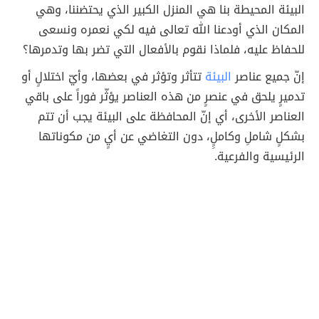
البيئة المحيطة بنا هي المنزل الكبير الذي يحتضننا، وهي
المكان الذي أودعنا الله تعالى فيه لكي نعمره ونسعى
للحفاظ عليه، فلماذا نقوم بالأفعال التي تضر بها وتدمرها؟
إنّ جميع عناصر
البيئة
تتأثر وتؤثر في بعضها، وأيّ اختلالٍ أو
تدميرٍ يلحق في عنصرٍ من هذه العناصر يؤثّر فوراً على باقي
العناصر الأخرى، أي إنّ المحافظة على البيئة يجب أن تتم
بشكلٍ شاملِ وكاملٍِ، دون التغاضي عن أيٍ من مكوناتها
الرئيسية والفرعية.