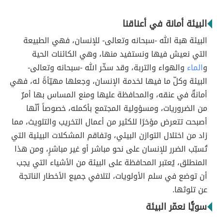
البيئة أمانة في أعناقنا
البيئة هبة الله -سبحانه وتعالى- للإنسان، فهي الطبيعة
التي نعيش فيها ونستفيد منها، وهي الكائنات الحية
و
الماء
والهواء والتربة، وقد سخّر الله -سبحانه وتعالى-
البيئة وكلّ ما فيها لخدمة الإنسان، وجعلها مهيّأةً له، فهي
أمانةٌ في عنقه، والمحافظة عليها ومنع المساس بها أمرٌ
من الضروريات، ومسؤولية المجتمع بأكمله، خصوصاً أنّها
أصبحت تتعرض مؤخرًا للكثير من أعمال التخريب والتلويث، مما
زاد من اختلال التوازن البيئي، وتفاقم المشكلات البيئية التي
تُسبّب الضرر للإنسان على نحو مباشر أو غير مباشرٍ، ومن هذا
المنطلق، يُعتبر المحافظة على البيئة من الأشياء التي يجب
أن توضع في سلم الأولويات، لتلافي جميع الأخطار الناتجة
عن تلوثها.
سويًّا نعمّر البيئة