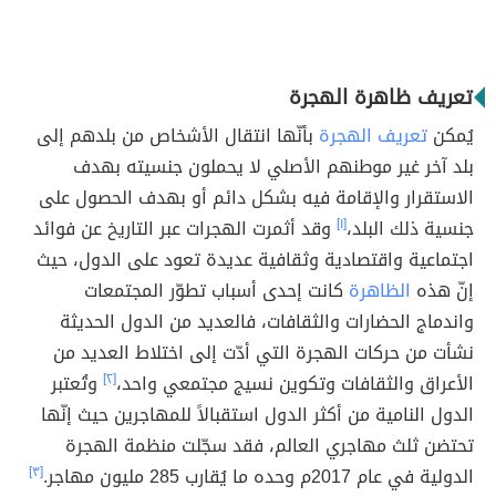
تعريف ظاهرة الهجرة
يُمكن
تعريف الهجرة
بأنّها انتقال الأشخاص من بلدهم إلى
بلد آخر غير موطنهم الأصلي لا يحملون جنسيته بهدف
الاستقرار والإقامة فيه بشكل دائم أو بهدف الحصول على
جنسية ذلك البلد،
[١]
وقد أثمرت الهجرات عبر التاريخ عن فوائد
اجتماعية واقتصادية وثقافية عديدة تعود على الدول، حيث
إنّ هذه
الظاهرة
كانت إحدى أسباب تطوّر المجتمعات
واندماج الحضارات والثقافات، فالعديد من الدول الحديثة
نشأت من حركات الهجرة التي أدّت إلى اختلاط العديد من
الأعراق والثقافات وتكوين نسيج مجتمعي واحد،
[٢]
وتُعتبر
الدول النامية من أكثر الدول استقبالاً للمهاجرين حيث إنّها
تحتضن ثلث مهاجري العالم، فقد سجّلت منظمة الهجرة
الدولية في عام 2017م وحده ما يُقارب 285 مليون مهاجر.
[٣]