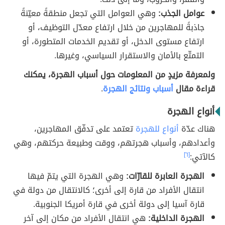
عوامل الجذب:
وهي العوامل التي تجعل منطقةً معيّنةً
جاذبةً للمهاجرين من خلال ارتفاع معدّل التوظيف، أو
ارتفاع مستوى الدخل، أو تقديم الخدمات المتطورة، أو
التمتّع بالأمان والاستقرار السياسي، وغيرها.
ولمعرفة مزيدٍ من المعلومات حول أسباب الهجرة، يمكنك
قراءة مقال
أسباب ونتائج الهجرة
.
أنواع الهجرة
هناك عدّة
أنواع للهجرة
تعتمد على تدفّق المهاجرين،
وأعدادهم، وأسباب هجرتهم، ووقت وطبيعة حركتهم، وهي
كالآتي:
[٦]
الهجرة العابرة للقارّات:
وهي الهجرة التي يتمّ فيها
انتقال الأفراد من قارة إلى أخرى؛ كالانتقال من دولة في
قارة آسيا إلى دولة أخرى في قارة أمريكا الجنوبية.
الهجرة الداخلية:
هي انتقال الأفراد من مكان إلى آخر