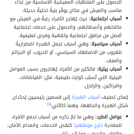
الحصول على المتطلّبات المعيشية الأساسية من غذاء
مناسب والعيش في مكان يوفّر بنيةً تحتيةً حديثة.
أسباب اجتماعية:
حيث يُهاجر الأفراد رغبةً في العيش مع
عائلاتهم وأصدقائهم، والحصول على خدمات اجتماعية
أفضل من مرافق اجتماعية وثقافية وفرص تعليمية.
أسباب سياسية:
وهي أسباب تجعل الهجرة اضطراريةً
للهروب من الاضطهاد السياسي، أو الحروب، أو الجرائم
والعنف.
أسباب بيئية:
فالكثير من الأفراد يُهاجرون بسبب العوامل
البيئية التي تُسبّب كوارث طبيعية، مثل: الفياضانات،
والبراكين، والزلازل.
يُمكن تصنيف
أسباب الهجرة
إلى قسمين رئيسيين يُحدّدان
شكل الهجرة واتجاهها، وهما كالآتي:
[٥]
عوامل الطرد:
وهي ما تمّ ذكره من أسباب تدفع الأفراد
للمغادرة
خارج موطنهم
؛ كنقص الخدمات، وانعدام الأمان،
والفقر، والحروب، وما إلى ذلك.