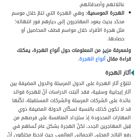
عائلاتهم وأصدقائهم.
الهجرة الموسمية:
وهي الهجرة التي تتمّ خلال موسم
محدّد بحيث يعود المهاجرون إلى ديارهم فور انتهائه؛
مثل هجرة الأفراد خلال مواسم قطف المحاصيل أو
حصادها.
ولمعرفة مزيدٍ من المعلومات حول أنواع الهجرة، يمكنك
قراءة مقال
أنواع الهجرة
.
آثار الهجرة
تتنوّع آثار الهجرة على الدول المرسِلة والدول المضيفة بين
آثار إيجابية وسلبية، فقد أثبتت الدراسات أنّ للهجرة فوائد
عائدة على الشركات المرسِلة والشركات المستقبلة، لكّنها
قد لا تكون كذلك بالنسبة لسكّان الدولة المضيفة ذوي
المهارات المحدودة إذ ستزداد المنافسة على فرصهم من
قِبل المهاجرين الجدد، لكنّ الهجرة بشكل عام تُساهم في
رفع الناتج المحلي الإجمالي العالمي، حيث لاحظ مختصّون أنّ