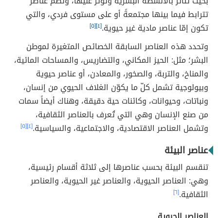
بحيث تتأثر بالأنشطة البشرية وتؤثّر عليها، وتضم عناصر
تترابط فيما بينها مجتمعةً أو على مستوى فردي، والتي
تكون إمّا عناصر مادية غير حيوية.
[٤]
[٥]
وتحدد هذه العناصر السابقة الخصائص المتغيرة لموطن
البشر؛ مثل: الحيز المكاني، والتضاريس، والمساحات المائية،
والمناخ، والتربة، والصخور، والمعادن، أو عناصر حيوية
وبيولوجية تشمل كلّ ما يكوّن الغلاف الحيوي من إنسان،
ونباتات، وحيوانات، وكائنات حية دقيقة، وهناك أيضاً سمات
من صنع الإنسان وهي التي تُعرف بالعناصر الثقافية،
وتشمل العناصر الاقتصادية، والاجتماعية، والسياسية.
[٤]
[٥]
عناصر البيئة
تنقسم البيئة بحسب عناصرها إلى ثلاثة أقسام رئيسية،
وهي: العناصر الحيوية، والعناصر غير الحيوية، والعناصر
الثقافية.
[٦]
العناصر الحيوية