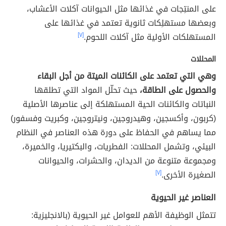
على المنتِجات في غذائها مثل الحيوانات آكلات الأعشاب،
وبعضها مستهلِكات ثانوية تعتمد في غذائها على
المستهلكات الأولية مثل آكلات اللحوم.
[٧]
المحللات
وهي التي تعتمد على الكائنات الميتة من أجل البقاء
والحصول على الطاقة،
حيث تحلّل المواد التي تطلقها
النباتات والكائنات الحية المستهلكة إلى عناصرها الأصلية
(كربون، وأكسجين، وهيدروجين، ونيتروجين، وكبريت وفسفور)
مما يساهم في الحفاظ على دورة هذه العناصر في النظام
البيئي، وتشمل المحللات: الفطريات، والبكتيريا، والخميرة،
ومجموعة متنوعة من الديدان، والحشرات، والحيوانات
الصغيرة الأخرى.
[٧]
العناصر غير الحيوية
تتمثل الوظيفة الأهم للعوامل غير الحيوية (بالانجليزية: