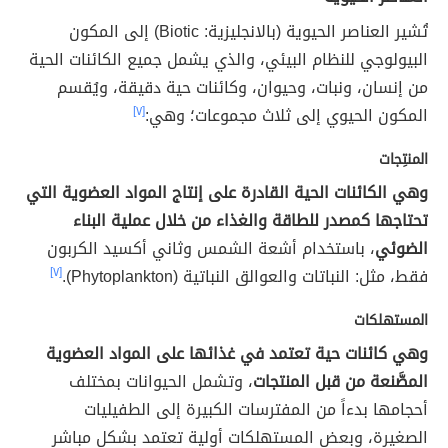
تُشير العناصر الحيوية (بالانجليزية: Biotic) إلى المكون
البيولوجي للنظام البيئي، والذي يشمل جميع الكائنات الحية
من إنسان، ونبات، وحيوان، وكائنات حية دقيقة، ويُقسم
المكون الحيوي إلى ثلاث مجموعات؛ وهي:
[٧]
المنتِجات
وهي الكائنات الحية القادرة على إنتاج المواد العضوية التي
تحتاجها كمصدر للطاقة والغذاء من خلال عملية البناء
الضوئي
، باستخدام أشعة الشمس وثاني أكسيد الكربون
فقط، مثل: النباتات والعوالق النباتية (Phytoplankton).
[٧]
المستهلكات
وهي كائنات حية تعتمد في غذائها على المواد العضوية
المصَّنعة من قبل المنتجات
، وتشمل الحيوانات بمختلف
أحجامها بدءاً من المفترسات الكبيرة إلى الطفيليات
الصغيرة، وبعض المستهلكات أولية تعتمد بشكل مباشر