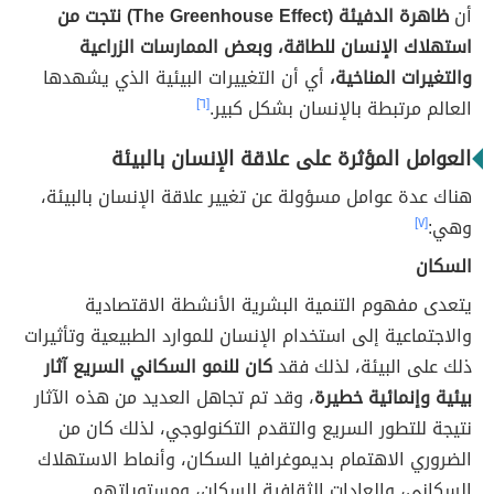
أن
ظاهرة الدفيئة (The Greenhouse Effect) نتجت من
استهلاك الإنسان للطاقة، وبعض الممارسات الزراعية
والتغيرات المناخية،
أي أن التغييرات البيئية الذي يشهدها
العالم مرتبطة بالإنسان بشكل كبير.
[٦]
العوامل المؤثرة على علاقة الإنسان بالبيئة
هناك عدة عوامل مسؤولة عن تغيير علاقة الإنسان بالبيئة،
وهي:
[٧]
السكان
يتعدى مفهوم التنمية البشرية الأنشطة الاقتصادية
والاجتماعية إلى استخدام الإنسان للموارد الطبيعية وتأثيرات
ذلك على البيئة، لذلك فقد
كان للنمو السكاني السريع آثار
بيئية وإنمائية خطيرة
، وقد تم تجاهل العديد من هذه الآثار
نتيجة للتطور السريع والتقدم التكنولوجي، لذلك كان من
الضروري الاهتمام بديموغرافيا السكان، وأنماط الاستهلاك
السكاني، والعادات الثقافية للسكان، ومستوياتهم