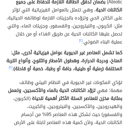
Abiotic)
بضمان تدفق الطاقة اللازمة للحفاظ على جميع
الكائنات الحية
، وهي تتمثل بالعوامل الفيزيائية التي تؤثر
على الكائن الحي وتزوّده بالجزيئات اللازمة لوظائفه الحياتية،
مثل: الكربون، والنيتروجين، والفسفور، وجزيئات الماء، والتي
تحصل عليها الكائنات الحية عن طريق الغذاء أو من خلال
عملية البناء الضوئي.
[٢]
كما تشمل العناصر غير الحيوية عوامل فيزيائية أخرى، مثل:
المناخ، ودرجة الحرارة، وهطول الأمطار والثلوج، وأنواع التربة
المختلفة (رملية أو طينية، جافة أو رطبة، خصبة أو قاحلة).
[٢]
تؤدّي المكونات غير الحيوية في النظام البيئي وظائف
مهمة؛ فهي
تزوّد الكائنات الحية بالماء والأكسجين، وتعمل
بمثابة مخزن للعناصر الستة الأكثر أهمية للحياة
(الكربون،
والهيدروجين، والأكسجين، والنيتروجين، والكبريت،
والفسفور) حيث تشكل هذه العناصر 95% من أجسام
الكائنات الحية، ولأن كمية هذه العناصر ثابتة على الأرض