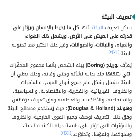
تعريف البيئة
يمكن تعريف
البيئة
بأنها
كل ما يُحيط بالإنسان ويؤثر على
قدرته على العيش على الأرض، ويشمل ذلك الهواء،
والمياه، والنباتات، والحيوانات،
وغير ذلك الكثير مما تحتويه
البيئة.
[١]
[٢]
[٣]
يُعرَّف
بورينج (Boring)
بيئة الشخص بأنها مجموع المحفِّزات
التي يتلقاها منذ بداية نشأته وحتى وفاته، وذلك يعني أن
البيئة تشمل بشكل عام جميع أنواع القوى، والمؤثرات،
والظروف الفيزيائية، والفكرية، والاقتصادية، والسياسية،
والاجتماعية، والأخلاقية، والعاطفية وفق تعريف
دوغلاس
وهولند (Douglas & Holland)
؛ حيث يُستخدم مصطلح البيئة
وفق ذلك التعريف لوصف جميع القوى الخارجية، والظروف
والمؤثرات التي تؤثر على طبيعة حياة الكائنات الحية،
وسلوكها، ونموّها، وتطوّرها.
[١]
[٢]
[٣]