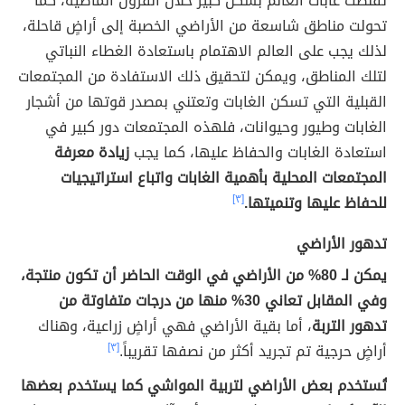
تقلّصت غابات العالم بشكل كبير خلال القرون الماضية، كما
تحولت مناطق شاسعة من الأراضي الخصبة إلى أراضٍ قاحلة،
لذلك يجب على العالم الاهتمام باستعادة الغطاء النباتي
لتلك المناطق، ويمكن لتحقيق ذلك الاستفادة من المجتمعات
القبلية التي تسكن الغابات وتعتني بمصدر قوتها من أشجار
الغابات وطيور وحيوانات، فلهذه المجتمعات دور كبير في
استعادة الغابات والحفاظ عليها، كما يجب
زيادة معرفة
المجتمعات المحلية بأهمية الغابات واتباع استراتيجيات
للحفاظ عليها وتنميتها.
[٣]
تدهور الأراضي
يمكن لـ 80% من الأراضي في الوقت الحاضر أن تكون منتجة،
وفي المقابل تعاني 30% منها من درجات متفاوتة من
تدهور التربة
، أما بقية الأراضي فهي أراضٍ زراعية، وهناك
أراضٍ حرجية تم تجريد أكثر من نصفها تقريباً.
[٣]
تُستخدم بعض الأراضي لتربية المواشي كما يستخدم بعضها