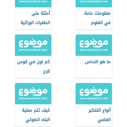
معلومات عامة
أمثلة على
في العلوم
الطفرات الوراثية
ما هو النحاس
كم لون في قوس
قزح
أنواع التفكير
كيف تتم عملية
العلمي
البناء الضوئي