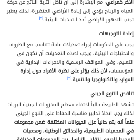
الآخر كمراعي
، مع الإشارة إلى أن تآكل التربة الناتج عن حركة
المياه والرياح يؤدي إلى زيادة الأراضي المتضررة، لذلك يعتبر
تجنب التدهور للأراضي أحد التحديات البيئية.
[٣]
إعادة التوجيهات
يجب على الحكومات إجراء تعديلات عامة تتناسب مع الظروف
والاحتياجات البيئية، ويجب لهذه التعديلات أن تكون في
التعليم، وفي المواقف الرسمية والاجراءات الإدارية في
المؤسسات،
لأن ذلك يؤثر على نظرة الأفراد حول إدارة
الموارد وللتكنولوجيا والتنمية.
[٣]
تناقص التنوع الجيني
تشهد الطبيعة حالياً اختفاء معظم المخزونات الجينية البرية؛
لذلك يجب اتخاذ تدابير مناسبة للحفاظ على التنوع الجيني،
علماً أنه يتم حالياً عزل الحيوانات المختلفة ضمن مجموعات
في المحميات الطبيعية، والحدائق الوطنية، ومحميات
المحيط الحيوي لتقليل التناسل بين المجموعات المختلفة
،