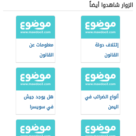
الزوار شاهدوا أيضاً
إئتلاف دولة
معلومات عن
القانون
القانون
أنواع الضرائب في
هل يوجد جيش
اليمن
في سويسرا