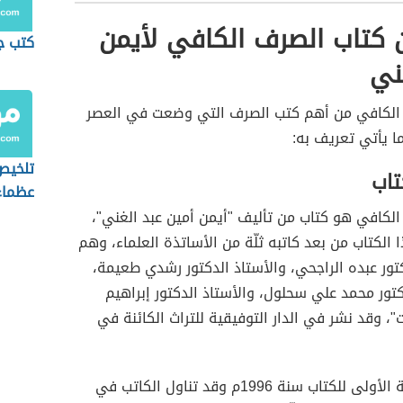
 كتاب الصرف الكافي لأيمن
كتب ج
ني
الكافي من أهم كتب الصرف التي وضعت في العصر
ا يأتي تعريف به:
تلخيص
اب
عظماء
طفول
الكافي هو كتاب من تأليف "أيمن أمين عبد الغني"،
 الكتاب من بعد كاتبه ثلّة من الأساتذة العلماء، وهم
كتور عبده الراجحي، والأستاذ الدكتور رشدي طعيمة،
كتور محمد علي سحلول، والأستاذ الدكتور إبراهيم
ت"، وقد نشر في الدار التوفيقية للتراث الكائنة في
صدرت الطّبعة الأولى للكتاب سنة 1996م وقد تناول الكاتب في