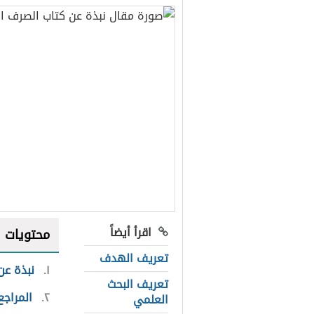
اقرأ أيضاً
محتويات
تعريف الهدف
١
نبذة عن
تعريف البحث
٢
المراجع
العلمي