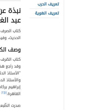
تعريف الحرب
نبذة عن
تعريف الهوية
عبد الغ
كتاب الصرف 
الحديث، وفيم
وصف الكت
كتاب الصّرف 
وقد راجع هذا
"الأستاذ الد
والأستاذ الد
إبراهيم بركا
القاهرة.
[١]
[٢]