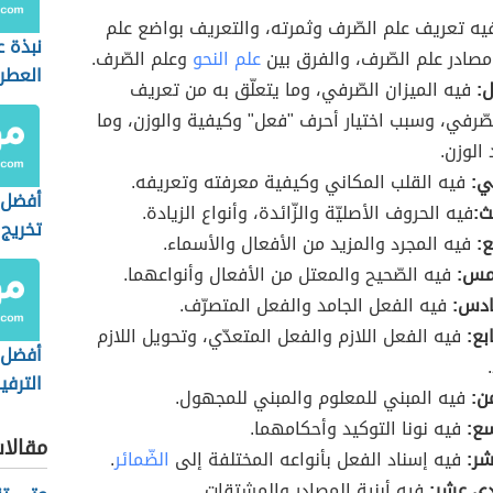
يه تعريف علم الصّرف وثمرته، والتعريف بواضع علم
نبذة ع
مصادر علم الصّرف، والفرق بين
علم النحو
وعلم الصّرف.
العطر
ّل:
فيه الميزان الصّرفي، وما يتعلّق به من تعريف
لصّرفي، وسبب اختيار أحرف "فعل" وكيفية والوزن، وما
الوزن.
ني:
فيه القلب المكاني وكيفية معرفته وتعريفه.
أفضل 
ث:
فيه الحروف الأصليّة والزّائدة، وأنواع الزيادة.
تخريج 
بع:
فيه المجرد والمزيد من الأفعال والأسماء.
الأصو
امس:
فيه الصّحيح والمعتل من الأفعال وأنواعهما.
سادس:
فيه الفعل الجامد والفعل المتصرّف.
ابع:
فيه الفعل اللازم والفعل المتعدّي، وتحويل اللازم
أفضل 
الترفي
من:
فيه المبني للمعلوم والمبني للمجهول.
اسع:
فيه نونا التوكيد وأحكامهما.
مقالا
اشر:
فيه إسناد الفعل بأنواعه المختلفة إلى
الضّمائر
.
ادي عشر:
فيه أبنية المصادر والمشتقات.