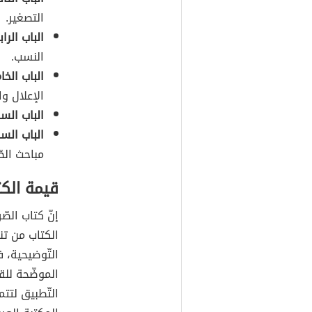
التصغير.
الباب الر
النسب.
الباب ال
الإعلال وا
الباب ال
الباب الس
مباحث الص
قيمة الكت
إنّ كتاب الص
الكتاب من تن
التّوضيحية، ف
الموضّحة للقو
التّطبيق لتت