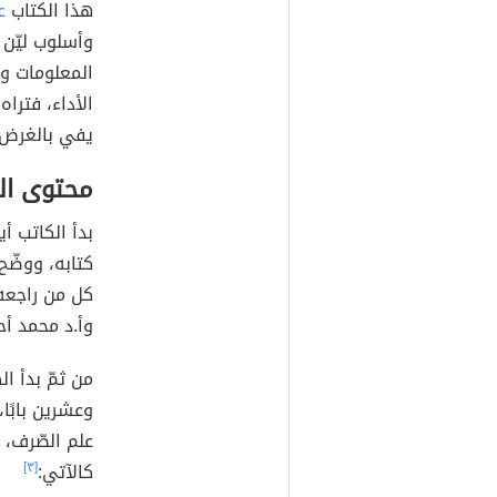
هذا الكتاب
ع
وأسلوب ليّن 
المعلومات وا
الأداء، فتراه
يفي بالغرض 
محتوى ال
بدأ الكاتب أ
كتابه، ووضّح
كل من راجعه
وأ.د محمد أح
من ثمّ بدأ ا
وعشرين بابًا
علم الصّرف، 
كالآتي:
[٣]