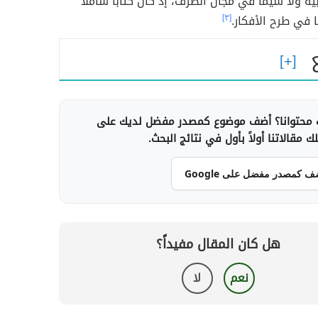
يّة ولا سيّما في مجال الصّرف، إذ كان كتابًا شاملًا
ا في طرح الأفكار.
[٣]
محتوانا؟ أضف موضوع كمصدر مفضل لديك على
 مقالاتنا أولاً بأول في نتائج البحث.
ف كمصدر مفضل على Google
هل كان المقال مفيداً؟
نعم
لا