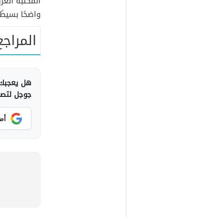
المكتبة العرب
واضحًا بسيطً
المراجع
هل يعجبك 
جوجل لتصلك
أض