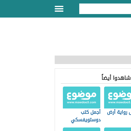
 شاهدوا أيضاً
 رواية أرض
أجمل كتب
دوستويفسكي