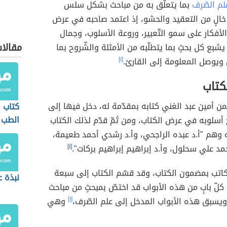
لم الصّرف
بما يتعلّق به من مباحث بشكل سلس
خالٍ من التعقيد والحشو، إذ اعتمد صاحبه في عرض
لأفكار على سمو التّعبير، وروعة الأسلوب، وجمال
مقالا
 يشبع كل بحثٍ بما يتطلّبه من الأمثلة والشّروح بما
ويوصل المعلومة إلى القارئ.
[١]
كتاب
يمن أمين عبد الغني كتابه بمقدّمة له، دخل فيها إلى
كتاب 
الطب 
 أسلوبه في عرض الكتاب، ومن ثَمّ قدّم لذلك الكتاب
 وهم "أ.د عبده الراجحي، وأ.د رشدي أحمد طعيمة،
مد علي سحلول، وأ.د إبراهيم إبراهيم بركات".
[١]
لكاتب بمضمون الكتاب، وقد قسّم الكتاب إلى سبعة
نبذة ع
، كلّ بابٍ من هذه الأبواب قد اختصّ بمبحثٍ من مباحث
ويسبق هذه الأبواب المدخل إلى علم الصّرف،
[١]
وهي