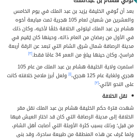
تولّي هشام بن عبدالملك
بعد أن تُوفي الخليفة يزيد بن عبد الملك في يوم الخامس
والعشرين من شعبان لعام 105 هجرية تمت مبايعة أخوه
هشام بن عبد الملك ليتولى الخلافة خلفًا لأخيه، وكان ذلك
في الأول من رمضان من العام ذاته، وحينها كان يُقيم في
مدينة الرصافة شمال شرق الشام التي تبعد عن الرقة أربعة
فراسخ، وكان حينها يبلغ من العمر 34 عامًا فقط.
[٣]
استمرت ولاية الخليفة هشام بن عبد الملك من عام 105
هجري ولغاية عام 125 هجري،
[١]
ولعل أبرز ملامح خلافته كانت
على النحو الآتي:
[٣]
نقل الخلافة
شهدت فترة حكم الخليفة هشام بن عبد الملك نقل مقر
الخلافة إلى مدينة الرصافة التي كان قد اختار العيش فيها
من قبل؛ وذلك بسبب كثرة الأوبئة التي أصابت أهل الشام،
ولما عُرف عن هذه المنطقة من طبيعة ساحرة، وقد بنى