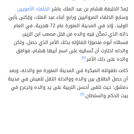
يُعدّ الخليفة هشام بن عبد الملك عاشر
الخلفاء الأمويين
وسابع الخلفاء المروانيين ورابع أبناء عبد الملك، ويُكنى بأبي
الوليد، وُلد في المدينة المنورة عام 72 هجرية، في العام
ذاته الذي تمكّن فيه والده من قتل مصعب ابن الزبير،
فسمّاه أبوه منصورًا لتفاؤله بذلك الأمر الذي حصل، ولكن
والدته اختارت أن تُسمّيه على اسم أبيها هشام، فوافق
والده على ذلك الأمر.
[٣]
كانت طفولته المبكرة في المدينة المنورة مع والدته، وبعد
أن حصلَ الطلاق بين والده ووالدته انتقلَ للعيش في مدينة
دمشق؛ حيث تلقى أحسن التربية على يد والده وترعرع في
بيت الحكم والسلطان.
[٣]