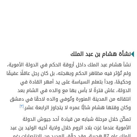
نشأة هشام بن عبد الملك
نشأ هشام عبد الملك داخل أروقة الحكم في الدولة الأموية،
ولم تُؤثر فيه مظاهر الحكم وبهجته، بل كان رجل عاقلًا عفيفًا
وحكيمًا، وبدأ بتعلم السياسة على يد أمهر القادة في
الدولة، عاش فترةً لا بأس بها مع والده في الشام بعد
انتقاله من المدينة المنورة وتُوفي والده لاحقًا في دمشق
وكان وقتها هشام شابًّا عمره لا يتجاوز الرابعة عشر.
[٣]
تمكّن خلال مرحلة شبابه من قيادة أحد جيوش الدولة
الأموية عندما غزت بلاد الروم خلال ولاية أخيه الوليد بن عبد
الملك عام 87 هجرية، وقد حقّق العديد من الانتصارات رغم