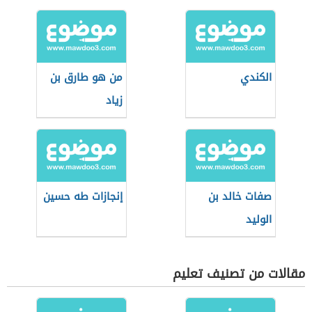
والسودان القرينة)
الكندي
من هو طارق بن
زياد
صفات خالد بن
إنجازات طه حسين
الوليد
مقالات من تصنيف تعليم