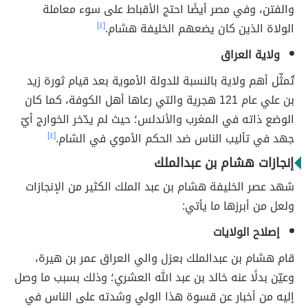
والفتن، وفي مصر أيضًا احتج الأقباط على سوء معاملة
الولاة الذين كان يضعهم الخليفة هشام.
[٤]
ولاية العراق
تُمثّل أهم ولاية بالنسبة للدولة الأموية بعد قيام ثورة زيد
بن علي عام 121 هجرية والتي رعاها أهل الكوفة، كما كان
الوضع ذاته في المغرب والأندلس؛ حيث لم يدّخر الخوارج أيّ
جهد في تأليب الناس ضد الحكم الأموي في الشام.
[٤]
إنجازات هشام بن عبدالملك
شهد عصر الخليفة هشام بن عبد الملك الكثير من الإنجازات
ولعل من أبرزها ما يأتي:
إصلاح الولايات
قام هشام بن عبدالملك بعزل والي العراق عمر بن هيرة،
وعيّن بدلًا عنه خالد بن عبد الله العشري؛ وذلك بسبب ما وصل
إليه من أخبار عن قسوة هذا الولي وشدته على الناس في