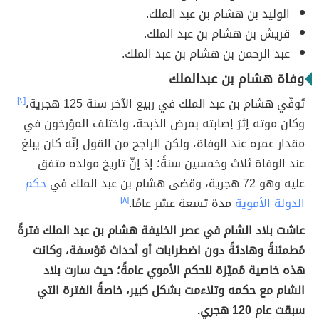
الوليد بن هشام بن عبد الملك.
قريش بن هشام بن عبد الملك.
عبد الرحمن بن هشام بن عبد الملك.
وفاة هشام بن عبدالملك
تُوفّي هشام بن عبد الملك في ربيع الآخر سنة 125 هجرية،
[٢]
وكان موته إثرَ إصابته بمرض الذبحة، واختلف المؤرخون في
مقدار عمره عند الوفاة، ولكن الراجح من القول إنّه كان يبلغ
عند الوفاة ثلاث وخمسين سنةً؛ إذ إنّ تاريخ مولده متفق
عليه وهو 72 هجرية، وقضى هشام بن عبد الملك في
حكم
الدولة الأموية
مدة تسعة عشر عامًا.
[٨]
عاشت بلاد الشام في عصر الخليفة هشام بن عبد الملك فترةً
مُطمئنةً وهادئةً دون اضطرابات أو أحداث مُؤسفة، وكانت
هذه خاصية مُميّزة للحكم الأموي عامةً؛ حيث سارت بلاد
الشام مع حكمه وتلاءمت بشكل كبير، خاصةً الفترة التي
سبقت عام 120 هجري.