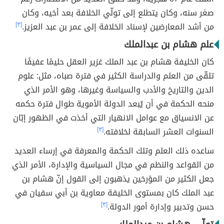
صغر سنه، وكان يتطلع إلى تولّي الخلافة بعد أخيه، وكان
من أشد المعارضين لإسناد الخلافة إلى عمر بن عبد العزيز.
[٣]
علم هشام بن عبدالملك
كان الخليفة هشام بن عبد الملك غزير العقل حليمًا عفيفًا
تلقّى من العلم والدراسة الكثير في فترة صباه، مثل: علوم
الدين والتاريخ والأدب والسياسة وغيرها، وهو الأمر الذي
منحه الحكمة في أن يُبعد الدولة الأموية طوال فترة حكمه
عن الانسياق مع عوامل الانهيار التي أخذت في الظهور إبّان
السنوات العشر السابقة لخلافته.
[٣]
ساعده ذلك العلم وتلك الحكمة والمعرفة في إرساء العديد
من القواعد والنظم في مجال السياسية والإدارة، الأمر الذي
جعل الكثير من المؤرخين يذهبون إلى القول إنّ هشام بن
عبد الملك كان بمستوى الخليفة معاوية بن أبي سفيان في
حسن وتدبير وإدارة أمور الدولة.
[٣]