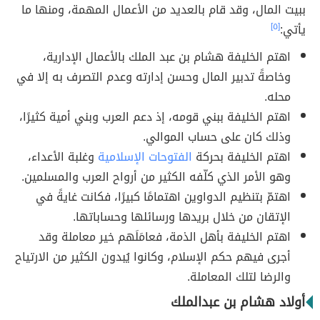
ببيت المال، وقد قام بالعديد من الأعمال المهمة، ومنها ما
يأتي:
[٥]
اهتم الخليفة هشام بن عبد الملك بالأعمال الإدارية،
وخاصةً تدبير المال وحسن إدارته وعدم التصرف به إلا في
محله.
اهتم الخليفة ببني قومه، إذ دعم العرب وبني أمية كثيرًا،
وذلك كان على حساب الموالي.
اهتم الخليفة بحركة
الفتوحات الإسلامية
وغلبة الأعداء،
وهو الأمر الذي كلّفه الكثير من أرواح العرب والمسلمين.
اهتمّ بتنظيم الدواوين اهتمامًا كبيرًا، فكانت غايةً في
الإتقان من خلال بريدها ورسائلها وحساباتها.
اهتم الخليفة بأهل الذمة، فعامَلَهم خير معاملة وقد
أجرى فيهم حكم الإسلام، وكانوا يُبدون الكثير من الارتياح
والرضا لتلك المعاملة.
أولاد هشام بن عبدالملك