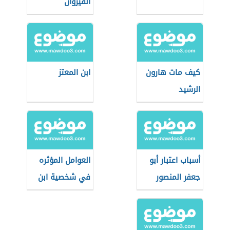
القيروان
كيف مات هارون
ابن المعتز
الرشيد
أسباب اعتبار أبو
العوامل المؤثره
جعفر المنصور
في شخصية ابن
المؤسس
الرومي
الحقيقي للدولة
العباسية