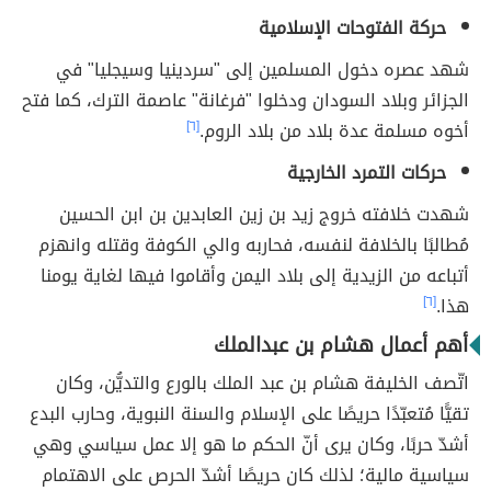
حركة الفتوحات الإسلامية
شهد عصره دخول المسلمين إلى "سردينيا وسيجليا" في
الجزائر وبلاد السودان ودخلوا "فرغانة" عاصمة الترك، كما فتح
أخوه مسلمة عدة بلاد من بلاد الروم.
[٦]
حركات التمرد الخارجية
شهدت خلافته خروج زيد بن زين العابدين بن ابن الحسين
مُطالبًا بالخلافة لنفسه، فحاربه والي الكوفة وقتله وانهزم
أتباعه من الزيدية إلى بلاد اليمن وأقاموا فيها لغاية يومنا
هذا.
[٦]
أهم أعمال هشام بن عبدالملك
اتّصف الخليفة هشام بن عبد الملك بالورع والتديُّن، وكان
تقيًّا مُتعبّدًا حريصًا على الإسلام والسنة النبوية، وحارب البدع
أشدّ حربًا، وكان يرى أنّ الحكم ما هو إلا عمل سياسي وهي
سياسية مالية؛ لذلك كان حريصًا أشدّ الحرص على الاهتمام