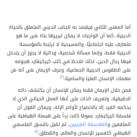
أما المعنى الثاني فيقصد به الجانب الديني المتعلق بالحياة
الدينية، كما أن الواجبات لا يمكن تبريرها بناءً على ما هو
متعارف عليه اجتماعيًًا، والمسيحية لا ترتبط بالمؤسسة
الدينية فقط، وإنما مسألة شخصية، وذاتية لا يجوز أن يتدخل
فيها رجال الدين، لذلك نلاحظ في كتب كيركيغارد هجومه
على الطقوس الدينية الجماعية، وعرف الإيمان على أنه من
مهمات الإنسان العليا والسامية.
[٢]
فمن خلال الإيمان فقط يمكن للإنسان أن يكتشف ذاته
الحقيقية، وتعريف الذات على أنها العمل الحياتي الذي لا
يحكمه الفرد إلا بالانصياع لأوامر الإله، ويمكن القول أن
فلسفة كيركيغارد عمومًا كانت رداً على هيمنة الهيغلية على
المثقفين و
الفلاسفة الغربيين
، لم تقبل بالنسق الفلسفي
الهيغلي كتفسير للإنسان والعالم، والمُطلق.
[٢]