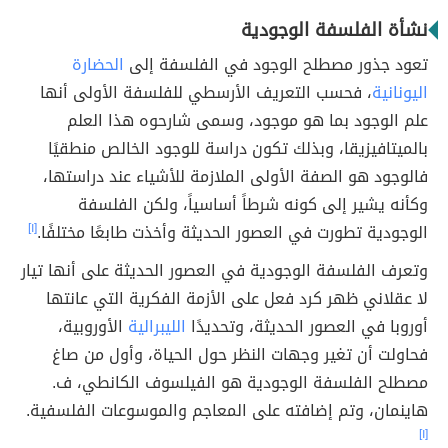
نشأة الفلسفة الوجودية
تعود جذور مصطلح الوجود في الفلسفة إلى
الحضارة
اليونانية
، فحسب التعريف الأرسطي للفلسفة الأولى أنها
علم الوجود بما هو موجود، وسمى شارحوه هذا العلم
بالميتافيزيقا، وبذلك تكون دراسة للوجود الخالص منطقيًا
فالوجود هو الصفة الأولى الملازمة للأشياء عند دراستها،
وكأنه يشير إلى كونه شرطاً أساسياً، ولكن الفلسفة
الوجودية تطورت في العصور الحديثة وأخذت طابعًا مختلفًا.
[١]
وتعرف الفلسفة الوجودية في العصور الحديثة على أنها تيار
لا عقلاني ظهر كرد فعل على الأزمة الفكرية التي عانتها
أوروبا في العصور الحديثة، وتحديدًا
الليبرالية
الأوروبية،
فحاولت أن تغير وجهات النظر حول الحياة، وأول من صاغ
مصطلح الفلسفة الوجودية هو الفيلسوف الكانطي، ف.
هاينمان، وتم إضافته على المعاجم والموسوعات الفلسفية.
[١]