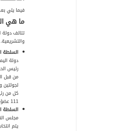
فيما يلي بع
ما هي ال
تتالف دولة ا
والتشريعية.
السلطة ال
دولة اليم
رئيس الحك
من قبل ال
لجولتين و
كل من رئي
111 عضوًا.
السلطة ال
مجلس الن