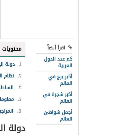
اقرأ أيضاً
محتويات
كم عدد الدول
١
دولة ال
العربية
٢
نظام ا
أكبر برج في
العالم
٣
السلطا
أكبر شجرة في
٤
معلوما
العالم
٥
المراجع
أجمل شواطئ
العالم
دولة ال