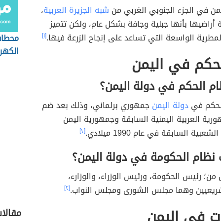
من في الجزء الجنوبي الغربي من
شبه الجزيرة العربية
،
 أراضيها بأنها جبلية وجافة بشكل عام، ولكن تتميز
مطرية الواسعة التي تساعد على إنجاح الزرعة فيها.
[١]
محطات
الكهر
لحكم في اليمن
السعو
ام الحكم في دولة اليمن؟
الحكم في
دولة اليمن
جمهوري برلماني، وذلك بعد ضم
رية العربية اليمنية السابقة وجمهورية اليمن
عبية السابقة في عام 1990 ميلادي.
[٢]
 نظام الحكومة في دولة اليمن؟
من؛ رئيس الحكومة، ورئيس الوزراء، والوزارء،
يعيين وهما مجلس الشورى ومجلس النواب.
[٢]
ت في اليمن
مقالا