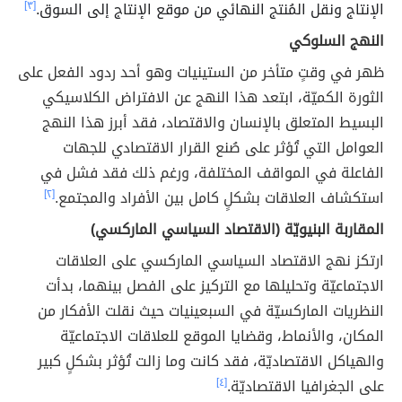
الإنتاج ونقل المُنتج النهائي من موقع الإنتاج إلى السوق.
[٣]
النهج السلوكي
ظهر في وقتٍ متأخر من الستينيات وهو أحد ردود الفعل على
الثورة الكميّة، ابتعد هذا النهج عن الافتراض الكلاسيكي
البسيط المتعلق بالإنسان والاقتصاد، فقد أبرز هذا النهج
العوامل التي تُؤثر على صُنع القرار الاقتصادي للجهات
الفاعلة في المواقف المختلفة، ورغم ذلك فقد فشل في
استكشاف العلاقات بشكلٍ كامل بين الأفراد والمجتمع.
[٢]
المقاربة البنيويّة (الاقتصاد السياسي الماركسي)
ارتكز نهج الاقتصاد السياسي الماركسي على العلاقات
الاجتماعيّة وتحليلها مع التركيز على الفصل بينهما، بدأت
النظريات الماركسيّة في السبعينيات حيث نقلت الأفكار من
المكان، والأنماط، وقضايا الموقع للعلاقات الاجتماعيّة
والهياكل الاقتصاديّة، فقد كانت وما زالت تُؤثر بشكلٍ كبير
على الجغرافيا الاقتصاديّة.
[٤]