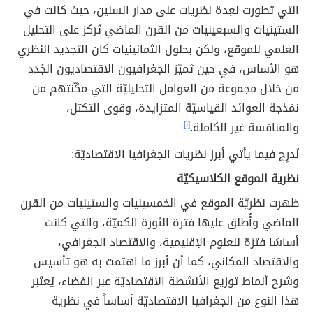
التي تطورت لعِدة نظريات على مدار السنين، حيث كانت في
الستينيات والسبعينيات من القرن الماضي تُرَكز على التحليل
العلمي للموقع، ولكن بحلول الثمانينيات كان التجديد النظري
هو الأساس، في حين تَميّز الجغرافيون الاقتصاديون الجُدد
من خلال مجموعة من العوامل التحليليّة التي مكّنتهم من
نمَذجة العوائد القياسيّة المتزايدة، وقوى التكتل،
والمنافسة غير الكاملة.
[١]
نُدرِج فيما يأتي أبرز نظريات الجغرافيا الاقتصاديّة:
نظرية الموقع الكلاسيكيّة
ظهرت نظريّة الموقع في الخمسينيات والستينيات من القرن
الماضي وأُطلق عليها فترة الثورة الكميّة، والتي كانت
أساسًا فترًة للعلوم الإقليمية، والاقتصاد الجغرافي،
والاقتصاد المكاني، كما أن أبرز ما اهتمت به هو تأسيس
وشرح أنماط توزيع الأنشطة الاقتصاديّة عبر الفضاء، يُعتَبَر
هذا النوع من الجغرافيا الاقتصاديّة أساساً في نظرية