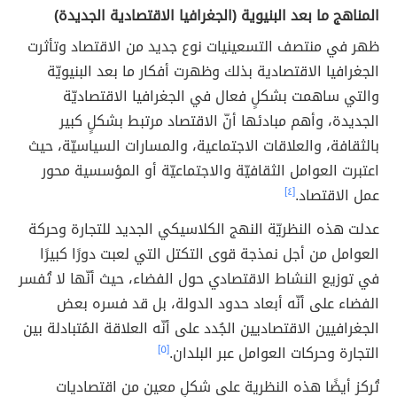
المناهج ما بعد البنيوية (الجغرافيا الاقتصادية الجديدة)
ظهر في منتصف التسعينيات نوع جديد من الاقتصاد وتأثرت
الجغرافيا الاقتصادية بذلك وظهرت أفكار ما بعد البنيويّة
والتي ساهمت بشكلٍ فعال في الجغرافيا الاقتصاديّة
الجديدة، وأهم مبادئها أنّ الاقتصاد مرتبط بشكلٍ كبير
بالثقافة، والعلاقات الاجتماعية، والمسارات السياسيّة، حيث
اعتبرت العوامل الثقافيّة والاجتماعيّة أو المؤسسية محور
عمل الاقتصاد.
[٤]
عدلت هذه النظريّة النهج الكلاسيكي الجديد للتجارة وحركة
العوامل من أجل نمذجة قوى التكتل التي لعبت دورًا كبيرًا
في توزيع النشاط الاقتصادي حول الفضاء، حيث أنّها لا تُفسر
الفضاء على أنّه أبعاد حدود الدولة، بل قد فسره بعض
الجغرافيين الاقتصاديين الجُدد على أنّه العلاقة المُتبادلة بين
التجارة وحركات العوامل عبر البلدان.
[٥]
تُركز أيضًا هذه النظرية على شكلٍ معين من اقتصاديات