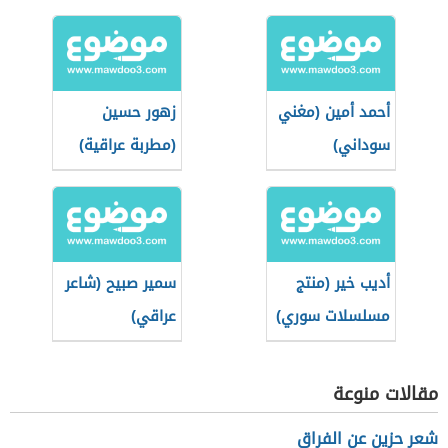
أحمد أمين (مغني
زهور حسين
سوداني)
(مطربة عراقية)
أديب خير (منتج
سمير صبيح (شاعر
مسلسلات سوري)
عراقي)
مقالات منوعة
شعر حزين عن الفراق