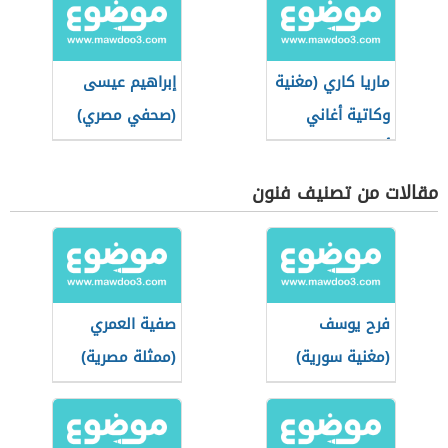
ماريا كاري (مغنية
إبراهيم عيسى
وكاتية أغاني
(صحفي مصري)
أمريكية)
مقالات من تصنيف فنون
فرح يوسف
صفية العمري
(مغنية سورية)
(ممثلة مصرية)