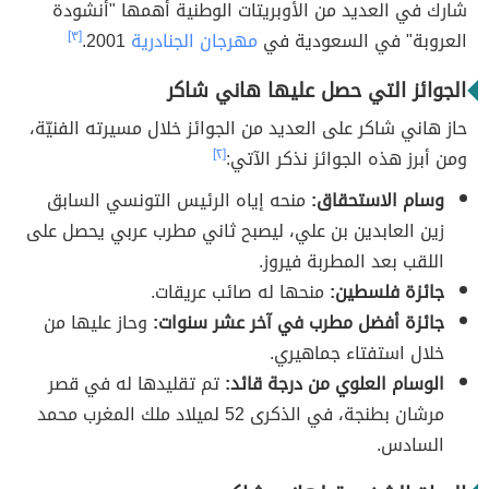
شارك في العديد من الأوبريتات الوطنية أهمها "أنشودة
العروبة" في السعودية في
مهرجان الجنادرية
2001.
[٣]
الجوائز التي حصل عليها هاني شاكر
حاز هاني شاكر على العديد من الجوائز خلال مسيرته الفنيّة،
ومن أبرز هذه الجوائز نذكر الآتي:
[٢]
وسام الاستحقاق:
منحه إياه الرئيس التونسي السابق
زين العابدين بن علي، ليصبح ثاني مطرب عربي يحصل على
اللقب بعد المطربة فيروز.
جائزة فلسطين:
منحها له صائب عريقات.
جائزة أفضل مطرب في آخر عشر سنوات:
وحاز عليها من
خلال استفتاء جماهيري.
الوسام العلوي من درجة قائد:
تم تقليدها له في قصر
مرشان بطنجة، في الذكرى 52 لميلاد ملك المغرب محمد
السادس.