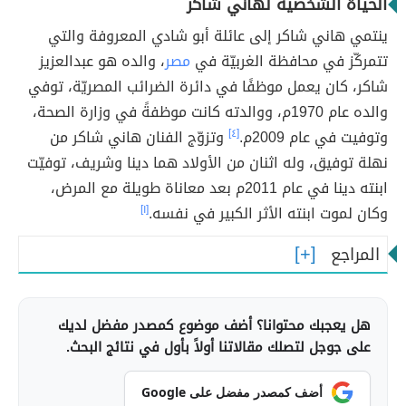
الحياة الشخصية لهاني شاكر
ينتمي هاني شاكر إلى عائلة أبو شادي المعروفة والتي
تتمركّز في محافظة الغربيّة في
مصر
، والده هو عبدالعزيز
شاكر، كان يعمل موظفًا في دائرة الضرائب المصريّة، توفي
والده عام 1970م، ووالدته كانت موظفةً في وزارة الصحة،
وتوفيت في عام 2009م.
[٤]
وتزوّج الفنان هاني شاكر من
نهلة توفيق، وله اثنان من الأولاد هما دينا وشريف، توفيّت
ابنته دينا في عام 2011م بعد معاناة طويلة مع المرض،
وكان لموت ابنته الأثر الكبير في نفسه.
[١]
المراجع
هل يعجبك محتوانا؟ أضف موضوع كمصدر مفضل لديك
على جوجل لتصلك مقالاتنا أولاً بأول في نتائج البحث.
أضف كمصدر مفضل على Google