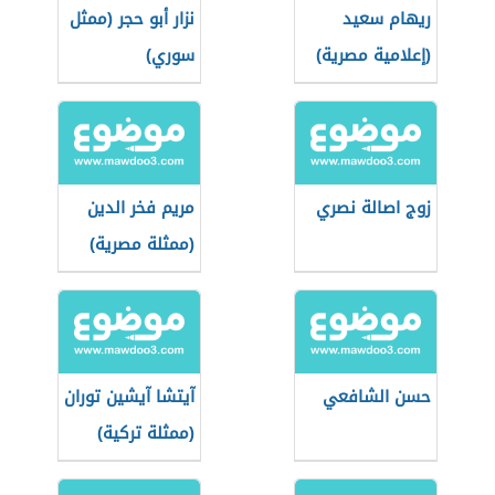
ريهام سعيد
نزار أبو حجر (ممثل
(إعلامية مصرية)
سوري)
زوج اصالة نصري
مريم فخر الدين
(ممثلة مصرية)
حسن الشافعي
آيتشا آيشين توران
(ممثلة تركية)