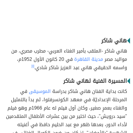
هاني شاكر
هاني شاكر -الملقب بأمير الغناء العربي- مطرب مصري، من
مواليد مصر
مدينة القاهرة
في 20 كانون الأول 1952م،
واسمه الحقيقي هاني عبد العزيز شاكر شادي.
[١]
المسيرة الفنية لهاني شاكر
كانت بداية الفنان هاني شاكر بدراسة
الموسيقى
في
المرحلة الإعداديّة في معهد الكونسرفتوا، ثم بدأ بالتمثيل
والغناء بعمرٍ صغير، وكان أول فيلم له عام 1966م وهو فيلم
"سيد درويش"، حيث اختير من بين عشرات الأطفال المتقدمين
لأداء الدور، بعدها ظهر مع عبد الحليم حافظ في أغنيته
الشهيرة "بالأحضان"، إذ كان من ضمن الكورال الغنائي في