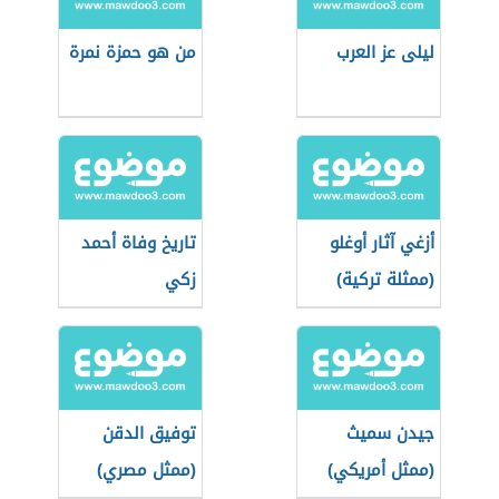
ليلى عز العرب
من هو حمزة نمرة
أزغي آثار أوغلو
تاريخ وفاة أحمد
(ممثلة تركية)
زكي
جيدن سميث
توفيق الدقن
(ممثل أمريكي)
(ممثل مصري)