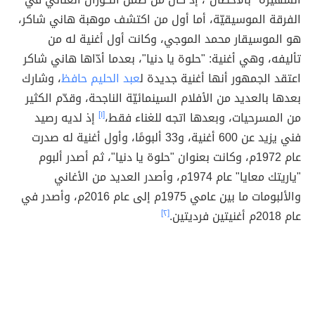
الفرقة الموسيقيّة، أما أول من اكتشف موهبة هاني شاكر،
هو الموسيقار محمد الموجي، وكانت أول أغنية له من
تأليفه، وهي أغنية: "حلوة يا دنيا"، بعدما أدّاها هاني شاكر
اعتقد الجمهور أنها أغنية جديدة ل
عبد الحليم حافظ
، وشارك
بعدها بالعديد من الأفلام السينمائيّة الناجحة، وقدّم الكثير
من المسرحيات، وبعدها اتجه للغناء فقط،
[١]
إذ لديه رصيد
فني يزيد عن 600 أغنية، و33 ألبومًا، وأول أغنية له صدرت
عام 1972م، وكانت بعنوان "حلوة يا دنيا"، ثم أصدر ألبوم
"ياريتك معايا" عام 1974م، وأصدر العديد من الأغاني
والألبومات ما بين عامي 1975م إلى عام 2016م، وأصدر في
عام 2018م أغنيتين فرديتين.
[٢]