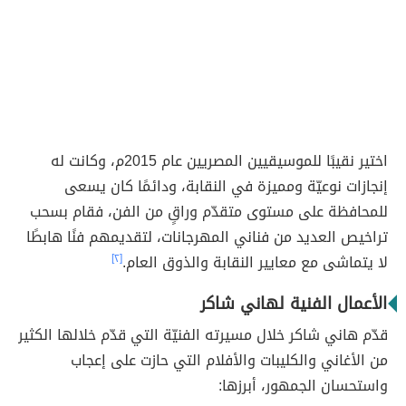
اختير نقيبًا للموسيقيين المصريين عام 2015م، وكانت له
إنجازات نوعيّة ومميزة في النقابة، ودائمًا كان يسعى
للمحافظة على مستوى متقدّم وراقٍ من الفن، فقام بسحب
تراخيص العديد من فناني المهرجانات، لتقديمهم فنًا هابطًا
لا يتماشى مع معايير النقابة والذوق العام.
[٢]
الأعمال الفنية لهاني شاكر
قدّم هاني شاكر خلال مسيرته الفنيّة التي قدّم خلالها الكثير
من الأغاني والكليبات والأفلام التي حازت على إعجاب
واستحسان الجمهور، أبرزها: