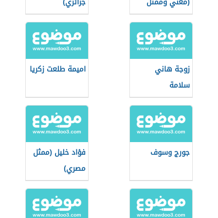
(مغني وممثل
جزائري)
تركي)
زوجة هاني
اميمة طلعت زكريا
سلامة
جورج وسوف
فؤاد خليل (ممثل
مصري)