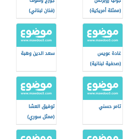
جوليا روبرتس
جورج وسوف
(ممثلة أمريكية)
(فنان لبناني)
غادة عويس
سعد الدين وهبة
(صحفية لبنانية)
تامر حسني
توفيق العشا
(ممثل سوري)