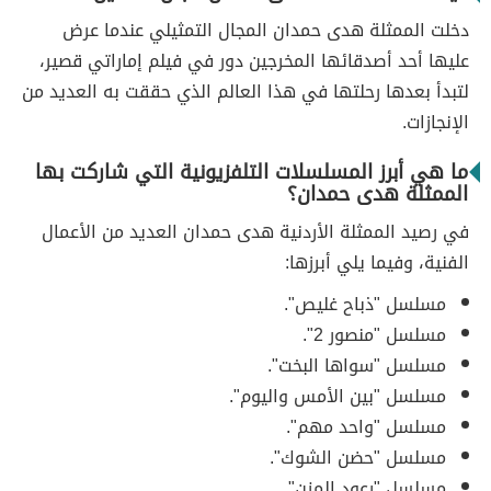
دخلت الممثلة هدى حمدان المجال التمثيلي عندما عرض
عليها أحد أصدقائها المخرجين دور في فيلم إماراتي قصير،
لتبدأ بعدها رحلتها في هذا العالم الذي حققت به العديد من
الإنجازات.
ما هي أبرز المسلسلات التلفزيونية التي شاركت بها
الممثلة هدى حمدان؟
في رصيد الممثلة الأردنية هدى حمدان العديد من الأعمال
الفنية، وفيما يلي أبرزها:
مسلسل "ذباح غليص".
مسلسل "منصور 2".
مسلسل "سواها البخت".
مسلسل "بين الأمس واليوم".
مسلسل "واحد مهم".
مسلسل "حضن الشوك".
مسلسل "رعود المزن".