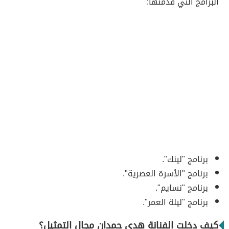
البرامج التي قدّمتها:
برنامج "لينك".
برنامج "الأسرة العصرية".
برنامج "نسايم".
برنامج "ليلة العمر".
كيف دخلت الفنانة هدى حمدان مجال التمثيل؟