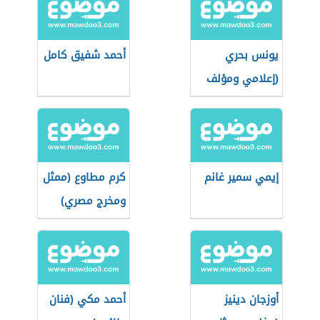
يونس بحري
أحمد شفيق كامل
(إعلامي ومؤلف
عراقي)
إيمي سمير غانم
كرم مطاوع (ممثل
ومخرج مصري)
أوزجان دينيز
أحمد مكي (فنان