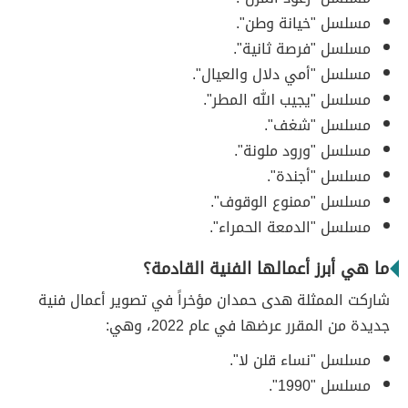
مسلسل "خيانة وطن".
مسلسل "فرصة ثانية".
مسلسل "أمي دلال والعيال".
مسلسل "يجيب الله المطر".
مسلسل "شغف".
مسلسل "ورود ملونة".
مسلسل "أجندة".
مسلسل "ممنوع الوقوف".
مسلسل "الدمعة الحمراء".
ما هي أبرز أعمالها الفنية القادمة؟
شاركت الممثلة هدى حمدان مؤخراً في تصوير أعمال فنية
جديدة من المقرر عرضها في عام 2022، وهي:
مسلسل "نساء قلن لا".
مسلسل "1990".