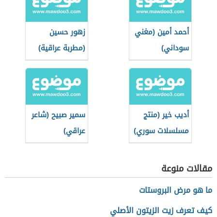
أحمد أمين (مغني
زهور حسين
سوداني)
(مطربة عراقية)
أديب خير (منتج
سمير صبيح (شاعر
مسلسلات سوري)
عراقي)
مقالات منوعة
ما هو مرض البروستات
كيف تعرف زيت الزيتون الأصلي