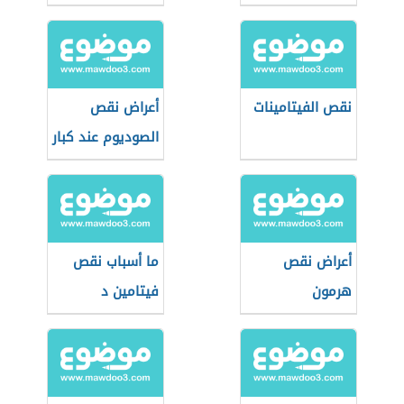
الرجال
نقص الفيتامينات
أعراض نقص
الصوديوم عند كبار
السن
أعراض نقص
ما أسباب نقص
هرمون
فيتامين د
السيروتونين