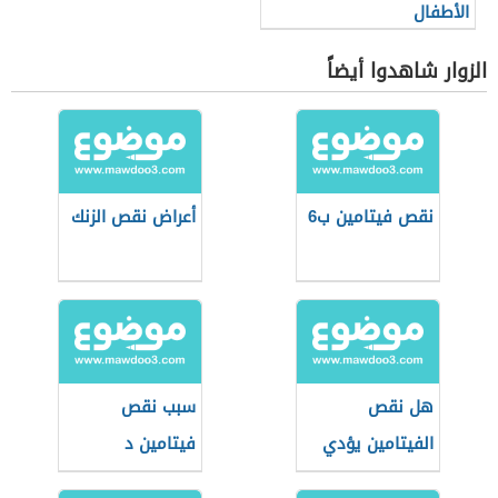
الأطفال
الزوار شاهدوا أيضاً
نقص فيتامين ب6
أعراض نقص الزنك
هل نقص
سبب نقص
الفيتامين يؤدي
فيتامين د
إلى تساقط الشعر