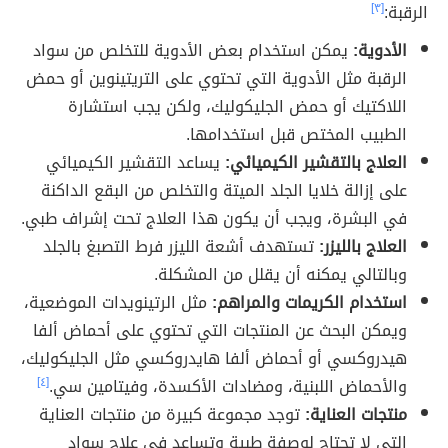
الرقبة:
[٣]
الأدوية:
يمكن استخدام بعض الأدوية للتخلص من سواد
الرقبة مثل الأدوية التي تحتوي على التريتينوين أو حمض
اللاكتيك أو حمض الجليكوليك، ولكن يجب استشارة
الطبيب المختص قبل استخدامها.
العلاج بالتقشير الكيميائي:
يساعد التقشير الكيميائي
على إزالة خلايا الجلد الميتة والتخلص من البقع الداكنة
في البشرة، ويجب أن يكون هذا العلاج تحت إشراف طبي.
العلاج بالليزر:
تستهدف أشعة الليزر فرط التصبغ بالجلد
وبالتالي يمكنه أن يقلل من المشكلة.
استخدام الكريمات والمراهم:
مثل الرتينويدات الموضعية،
ويمكن البحث عن المنتجات التي تحتوي على أحماض ألفا
هيدروكسي أو أحماض ألفا هايدروكسي مثل الجليكوليك،
والأحماض اللبنية، ومضادات الأكسدة، وفيتامين سي.
[٤]
منتجات العناية:
توجد مجموعة كبيرة من منتجات العناية
التي لا تحتاج لوصفة طبية وتساعد في علاج سواد