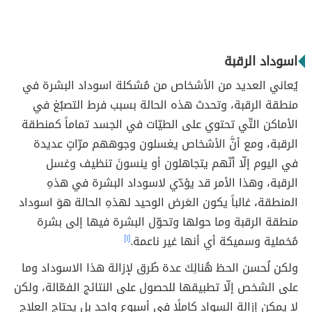
اسوداد الرقبة
يُعاني العديد من الأشخاص من مُشكلة اسوداد البشرة في
منطقة الرقبة، وتحدث هذه الحالة بسبب فرط التصبُغ في
الأماكن التّي تحتوي على الطيّات في الجسد تماماً كمنطقة
الرقبة، ومع أنَّ الأشخاص يغسلون وجوههم مرّاتٍ عديدة
في اليوم إلّا أنّهم يتجاهلون أو ينسونَ تنظيف وغسل
الرقبة، وهذا الأمر قد يؤدّي لاسوداد البشرة في هذهِ
المنطقة، غالباً يكون العَرض الوحيد لهذهِ الحالة هوَ اسوداد
منطقة الرقبة وما حولها وتحوّل البشرة فيها إلى بشرة
مُخملية وسميكة أي أنها غير ناعمة.
[١]
ولكن لُحسن الحظ هُنالِكَ عدة طُرق لإزالة هذا الاسوداد وما
على الشخص إلّا تطبيقها للحصول على النتائج الفعّالة، ولكن
لا يمكن إزالة السواد كاملًا في أسبوع واحد بل يحتاج العلاج