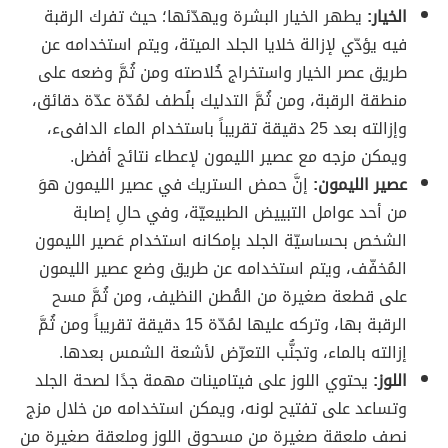
الخيار:
يطهر الخيار البشرة ويهدّئها؛ حيث تفرك الرقبة
فيه يؤدّي لإزالة خلايا الجلد الميتة، ويتم استخدامه عن
طريق عصر الخيار واستخراج خُلاصته ومن ثُمَّ وضعه على
منطقة الرقبة، ومن ثُمَّ التدليك بلُطف لمُدّة عدّة دقائق،
وإزالته بعد 25 دقيقة تقريباً باستخدام الماء الدافىء،
ويمكن مزجه مع عصير الليمون لإعطاء نتائج أفضل.
عصير الليمون:
إنَّ حمض الستريك في عصير الليمون هوَ
من أحد عوامل التبييض الطبيعيّة، وفي حالِ إصابة
الشخص بحساسيّة الجلد بإمكانه استخدام عَصير الليمون
المُخفّف، ويتم استخدامه عن طريق وضع عصير الليمون
على قطعة صغيرة من القُطن النظيف، ومن ثُمَّ مسح
الرقبة بها، وتركه عليها لمُدّة 15 دقيقة تقريباً ومن ثُمَّ
إزالته بالماء، وتجنُّب التعرّض لأشعة الشمس بعدها.
اللوز:
يحتوي اللوز على فيتامينات مهمة جدًا لصحة الجلد
وتساعد على تفتيح لونه، ويمكن استخدامه من خلال مزج
نصف ملعقة صغيرة من مسحوق اللوز وملعقة صغيرة من