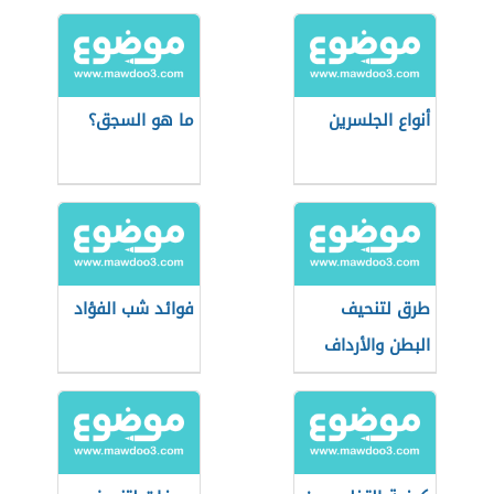
أنواع الجلسرين
ما هو السجق؟
طرق لتنحيف
فوائد شب الفؤاد
البطن والأرداف