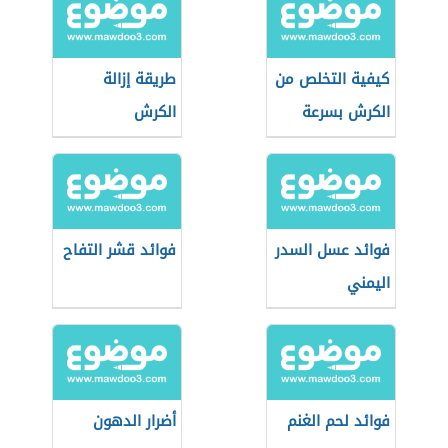
كيفية التخلص من
طريقة إزالة
الكرش بسرعة
الكرش
للنساء
فوائد عسل السدر
فوائد قشر التفاح
اليمني
فوائد لحم الغنم
أضرار الدهون