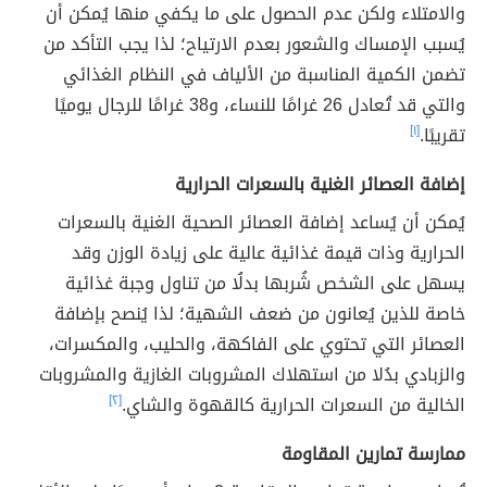
والامتلاء ولكن عدم الحصول على ما يكفي منها يُمكن أن
يُسبب الإمساك والشعور بعدم الارتياح؛ لذا يجب التأكد من
تضمن الكمية المناسبة من الألياف في النظام الغذائي
والتي قد تُعادل 26 غرامًا للنساء، و38 غرامًا للرجال يوميًا
تقريبًا.
[١]
إضافة العصائر الغنية بالسعرات الحرارية
يُمكن أن يُساعد إضافة العصائر الصحية الغنية بالسعرات
الحرارية وذات قيمة غذائية عالية على زيادة الوزن وقد
يسهل على الشخص شُربها بدلُا من تناول وجبة غذائية
خاصة للذين يُعانون من ضعف الشهية؛ لذا يُنصح بإضافة
العصائر التي تحتوي على الفاكهة، والحليب، والمكسرات،
والزبادي بدُلا من استهلاك المشروبات الغازية والمشروبات
الخالية من السعرات الحرارية كالقهوة والشاي.
[٢]
ممارسة تمارين المقاومة