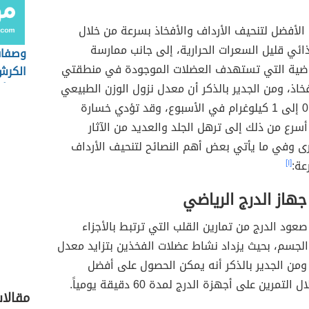
الأفضل لتنحيف الأرداف والأفخاذ بسرعة من خلال
ذائي قليل السعرات الحرارية، إلى جانب ممارسة
وصفات 
رياضية التي تستهدف العضلات الموجودة في منطقتي
الكرش
فخاذ، ومن الجدير بالذكر أن معدل نزول الوزن الطبيعي
في أس
يتراوح من 0.5 إلى 1 كيلوغرام في الأسبوع، وقد تؤدي خسارة
سرع من ذلك إلى ترهل الجلد والعديد من الآثار
رى وفي ما يأتي بعض أهم النصائح لتنحيف الأرداف
عة:
[١]
هاز الدرج الرياضي
 صعود الدرج من تمارين القلب التي ترتبط بالأجزاء
لجسم، بحيث يزداد نشاط عضلات الفخذين بتزايد معدل
ومن الجدير بالذكر أنه يمكن الحصول على أفضل
التمرين على أجهزة الدرج لمدة 60 دقيقة يومياً.
مقالات