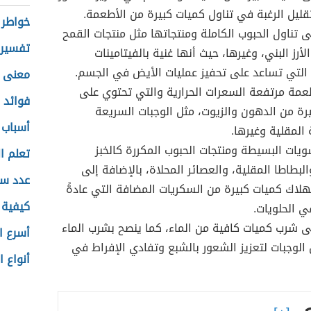
قليل الرغبة في تناول كميات كبيرة من الأطعمة.
خواطر 
 تناول الحبوب الكاملة ومنتجاتها مثل منتجات القمح
تفسير 
لأرز البني، وغيرها، حيث أنها غنية بالفيتامينات
التي تساعد على تحفيز عمليات الأيض في الجسم.
معنى ا
عمة مرتفعة السعرات الحرارية والتي تحتوي على
فوائد 
رة من الدهون والزيوت، مثل الوجبات السريعة
أسباب 
المقلية وغيرها.
ويات البسيطة ومنتجات الحبوب المكررة كالخبز
تعلم ال
البطاطا المقلية، والعصائر المحلاة، بالإضافة إلى
عدد سك
لاك كميات كبيرة من السكريات المضافة التي عادةً
كيفية 
ي الحلويات.
 شرب كميات كافية من الماء، كما ينصح بشرب الماء
أسرع ا
 الوجبات لتعزيز الشعور بالشبع وتفادي الإفراط في
أنواع ا