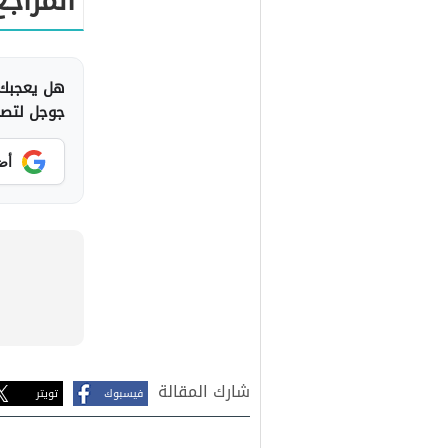
المراجع
هل يعجبك 
جوجل لتصلك
أض
شارك المقالة
فيسبوك
تويتر