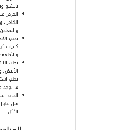
بالشبع وت
الحرص على
الكامل، وا
والمعادن 
تجنب الأط
كميات كبي
والأطعمة 
تجنب النش
الأبيض، و
تجنب استه
ما توجد ف
الحرص على
قبل تناول
الأكل.