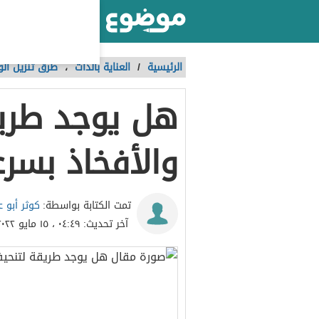
أكبر موقع عربي بالعالم
الرئيسية
/
العناية بالذات
،
طرق تنزيل الو
هل يوجد طريق
والأفخاذ بسر
كوثر أبو ع
تمت الكتابة بواسطة:
آخر تحديث:
٠٤:٤٩ ، ١٥ مايو ٢٠٢٢