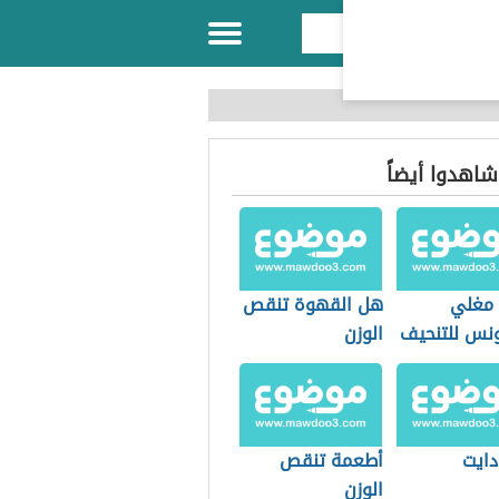
 شاهدوا أيضاً
 مغلي
هل القهوة تنقص
ونس للتنحيف
الوزن
دايت
أطعمة تنقص
الوزن