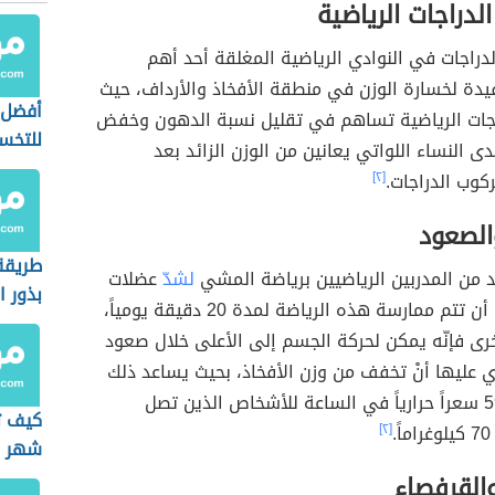
لدراجات الرياضية
لدراجات في النوادي الرياضية المغلقة أحد أهم
فيدة لخسارة الوزن في منطقة الأفخاذ والأرداف، حيث
أفضل 
راجات الرياضية تساهم في تقليل نسبة الدهون وخفض
للتخ
ى النساء اللواتي يعانين من الوزن الزائد بعد
كوب الدراجات.
[٢]
لصعود
طريقة
 من المدربين الرياضيين برياضة المشي
لشدّ
عضلات
بذور ا
الأفخاذ، على أن تتم ممارسة هذه الرياضة لمدة 20 دقيقة يومياً،
للتنح
رى فإنّه يمكن لحركة الجسم إلى الأعلى خلال صعود
ري عليها أنْ تخفف من وزن الأفخاذ، بحيث يساعد ذلك
على حرق 590 سعراً حرارياً في الساعة للأشخاص الذين تصل
كيف ت
.
[٢]
شهر
القرفصاء