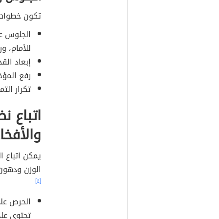
تكون خطوات ه
الجلوس عل
للأمام، ور
إبعاد الق
رفع المؤ
تكرار التمرين 8
اتباع ن
والأفخا
يمكن اتباع ا
الوزن ودهون 
[٤]
الحرص على
تحتوي على