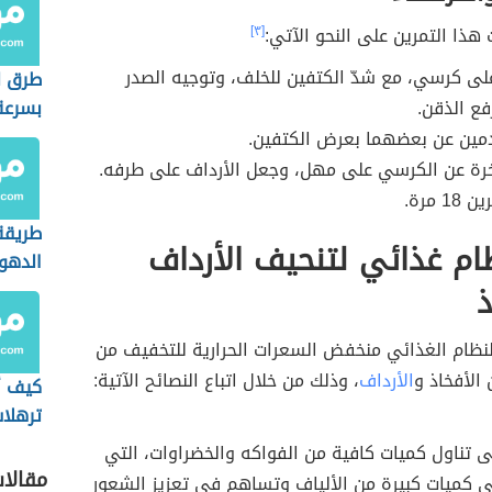
ذا التمرين على النحو الآتي:
[٣]
ى كرسي، مع شدّ الكتفين للخلف، وتوجيه الصدر
طرق ل
فع الذقن.
بسرعة
دمين عن بعضهما بعرض الكتفين.
خرة عن الكرسي على مهل، وجعل الأرداف على طرفه.
1 مرة.
طريقة 
ظام غذائي لتنحيف الأرداف
الدهون
ذ
لنظام الغذائي منخفض السعرات الحرارية للتخفيف من
الأفخاذ و
الأرداف
، وذلك من خلال اتباع النصائح الآتية:
كيف أ
ترهلا
 تناول كميات كافية من الفواكه والخضراوات، التي
مقالا
 كميات كبيرة من الألياف وتساهم في تعزيز الشعور