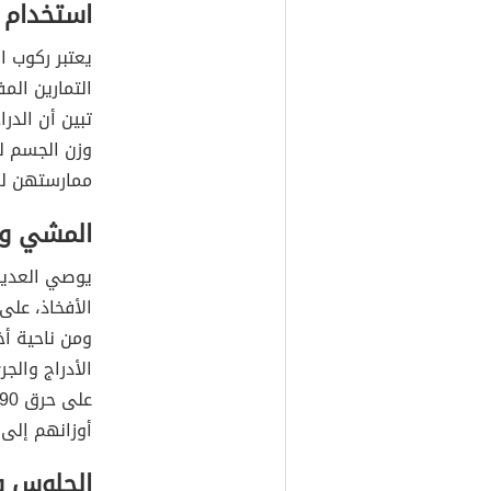
استخدام ا
يعتبر ركوب ا
التمارين الم
تبين أن الد
وزن الجسم لد
ممارستهن لر
المشي وا
يوصي العديد
ومن ناحية أخ
الأدراج والج
أوزانهم إلى 70 كيلوغراماً
الجلوس و