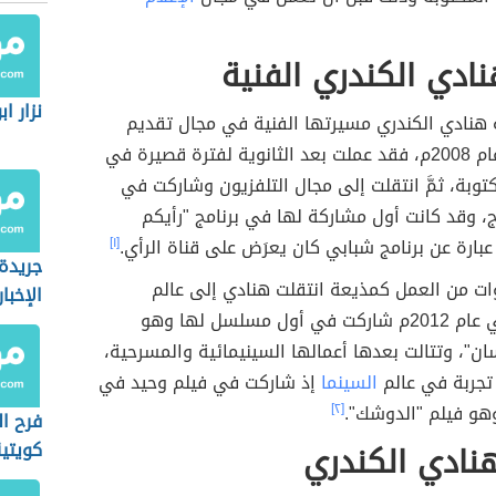
نادي الكندري الفنية
نزار اب
 هنادي الكندري مسيرتها الفنية في مجال تقديم
البرامج في عام 2008م، فقد عملت بعد الثانوية لفترة قصيرة في
توبة، ثمَّ انتقلت إلى مجال التلفزيون وشاركت في
ج، وقد كانت أول مشاركة لها في برنامج "رأيكم
بارة عن برنامج شبابي كان يعرَض على قناة الرأي.
[١]
جريدة 
ات من العمل كمذيعة انتقلت هنادي إلى عالم
الإخبار
، ففي عام 2012م شاركت في أول مسلسل لها وهو
ن"، وتتالت بعدها أعمالها السينيمائية والمسرحية،
 تجربة في عالم
السينما
إذ شاركت في فيلم وحيد في
[٢]
فرح ا
نادي الكندري
كويتية