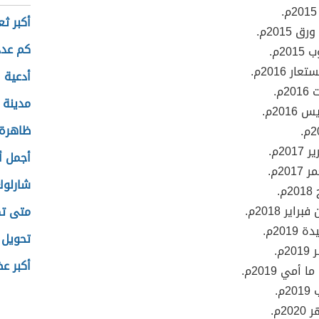
أكبر ثع
 2015م.
كم عدد
20م.
ر 2016م.
أدعية 
م.
مدينة أ
201م.
ظاهرة 
20م.
أجمل أش
20م.
شارلوك
م.
اير 2018م.
متى تك
2019م.
تحويل 
م.
أكبر ع
 أمي 2019م.
م.
2م.