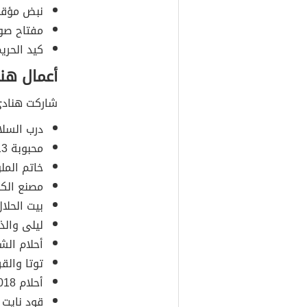
نبض مؤقت 021
مفتاح صول 021
كيد الحريم 2022
أعمال هن
شاركت هنادي
درب السلامة 3
محبوبة 2013م.
خاتم الملوك 4
مصنع الكارتون
بيت الحلال 2016
ليلى والذيب 7
أحلام الشوارع
توتا والقردة 8
أحلام 2018م.
قود نايت 2019م.