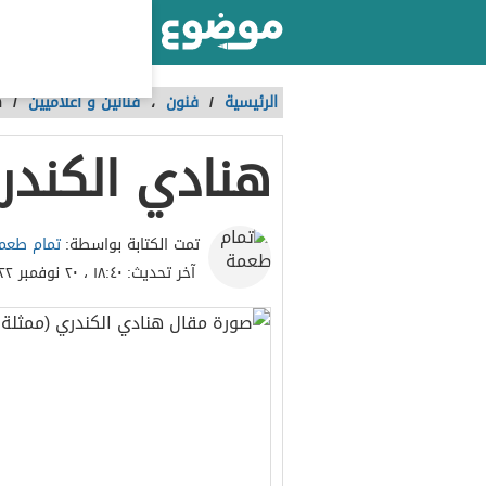
أكبر موقع عربي بالعالم
الرئيسية
/
فنون
،
فنانين و اعلاميين
/
ه
هنادي الكندر
تمام طعم
تمت الكتابة بواسطة:
آخر تحديث:
١٨:٤٠ ، ٢٠ نوفمبر ٢٠٢٢