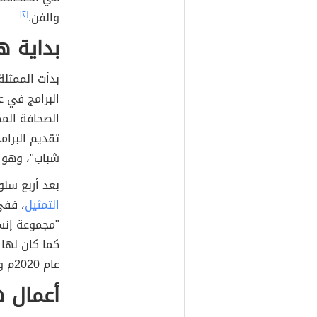
والفن.
[٢]
بداية ه
بدأت الممثلة
الصحافة المك
تقديم البرام
شباب"، وهو ع
بعد أربع سنو
التمثيل
"مجموعة إنسا
كما كان لها
عام 2020م وهو فيلم "الدوشك".
أعمال ه