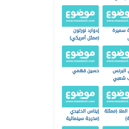
ي)
ة سميرة
إدوارد نورتون
(ممثل أمريكي)
 البرنس
حسين فهمي
 شعبي
الملا (ممثلة
إيناس الدغيدي
)
(مخرجة سينمائية
مصرية)