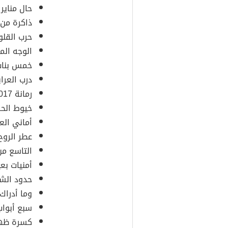
حال مناير 2015م.
ذاكرة من ورق
حرب القلوب 15
الوجه المستعا
خمس بنات 2016
درب العرايس 6
رمانة 2017م.
خيوط الحرير 17
أماني العمر 17
عطر الروح 2018
التاسع من فبر
أمنيات بعيدة 
حدود الشر 2019
وما أدراك ما
سبع أبواب 2019
كسرة ظهر 020