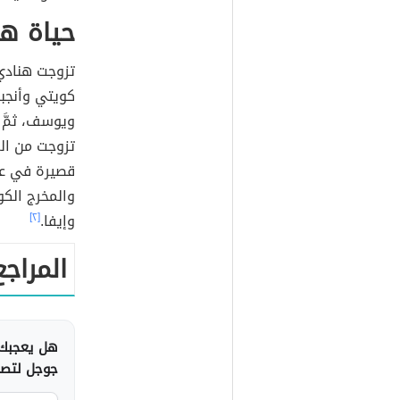
حياة ه
كويتي وأنجبت
ويوسف، ثمَّ 
تزوجت من الم
والمخرج الكو
وإيفا.
[٢]
المراجع
هل يعجبك 
جوجل لتصلك