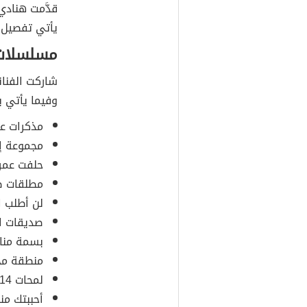
قدَّمت هنادي
يأتي تفصيل 
مسلسلات 
شاركت الفنان
وفيما يأتي بي
مذكرات عائلية
مجموعة إنسان
حلفت عمري 12
مطلقات صغير
لن أطلب الطل
صديقات العمر
بسمة منال 014
منطقة محرمة 
لمحات 2014م.
أحببتك منذ ال