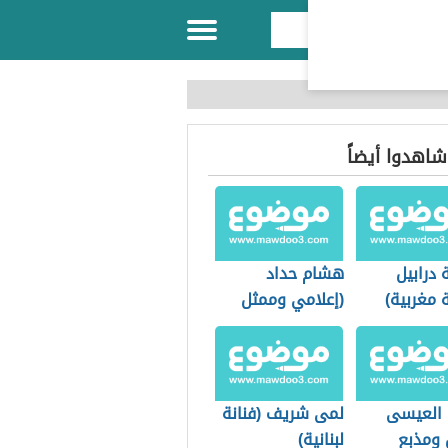
 شاهدوا أيضاً
درابيل
هشام حداد
 مغربية)
(إعلامي وممثل
لبناني)
العيسى
لمى شريف (فنانة
 ومذبع
لبنانية)