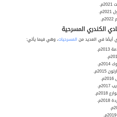
2م.
2م.
م.
ادي الكندري المسرحية
 أيضًا في العديد من
المسرحيات
، وهي فيما يأتي:
201م.
201م.
 2015م.
م.
201م.
 2018م.
201م.