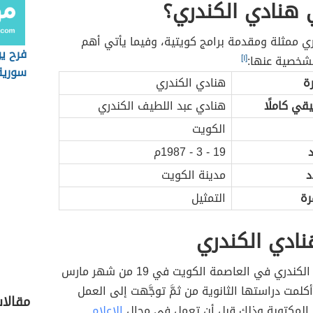
هنادي الكندري؟
ي ممثلة ومقدمة برامج كويتية، وفيما يأتي أهم
فرح ي
لشخصية عنها:
[١]
سورية
ة
هنادي الكندري
قي كاملًا
هنادي عبد اللطيف الكندري
الكويت
د
19 - 3 - 1987م
د
مدينة الكويت
رة
التمثيل
نادي الكندري
ولدت هنادي الكندري في العاصمة الكويت في 19 من شهر مارس
1987م، أكلمت دراستها الثانوية من ثمَّ توجَّهت إلى العمل
مقالا
المكتوبة وذلك قبل أن تعمل في مجال
الإعلام