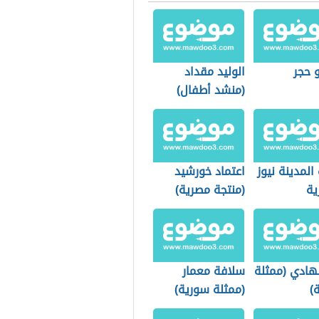
و حجر
الوليد مقداد
(منشد أطفال)
المدينة نيوز
اعتماد خورشيد
ية
(منتجة مصرية)
لهادي (ممثلة
سلافة معمار
)
(ممثلة سورية)