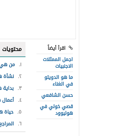
اقرأ أيضاً
محتويات
اجمل الممثلات
١
من هي 
الاجنبيات
٢
نشأة ه
ما هو الدويتو
في الغناء
٣
بداية ه
حسن الشافعي
٤
أعمال ه
قصي خولي في
٥
حياة ه
هوليوود
٦
المراجع