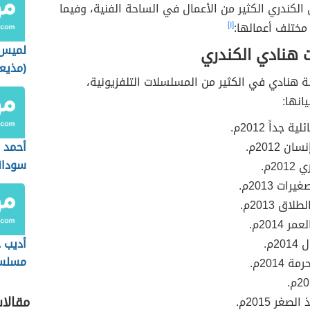
 الكندري الكثير من الأعمال في الساحة الفنية، وفيما
مختلف أعمالها:
[١]
لميس 
هنادي الكندري
(مذيعة
ة هنادي في الكثير من المسلسلات التلفزيونية،
مصرية
انها:
 جداً 2012م.
 2012م.
أحمد 
سودان
20م.
ات 2013م.
اق 2013م.
 2014م.
2م.
أديب خ
مسلسل
2014م.
مقالا
صغر 2015م.