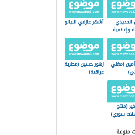
الحديدي
أشهر عازفي البيانو
 وإعلامية
)
أمين (مغني
زهور حسين (مطربة
ي)
عراقية)
ير (منتج
ات سوري)
ت منوعة