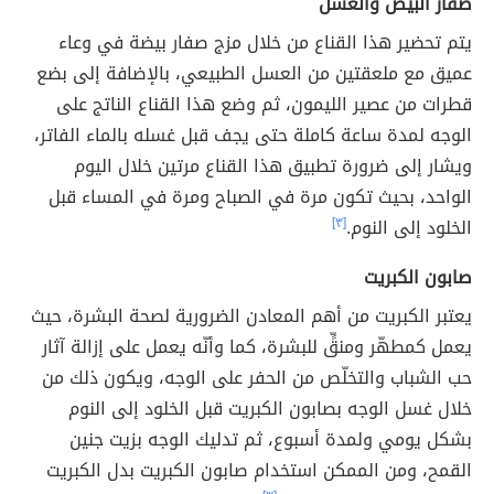
صفار البيض والعسل
يتم تحضير هذا القناع من خلال مزج صفار بيضة في وعاء
عميق مع ملعقتين من العسل الطبيعي، بالإضافة إلى بضع
قطرات من عصير الليمون، ثم وضع هذا القناع الناتج على
الوجه لمدة ساعة كاملة حتى يجف قبل غسله بالماء الفاتر،
ويشار إلى ضرورة تطبيق هذا القناع مرتين خلال اليوم
الواحد، بحيث تكون مرة في الصباح ومرة في المساء قبل
الخلود إلى النوم.
[٣]
صابون الكبريت
يعتبر الكبريت من أهم المعادن الضرورية لصحة البشرة، حيث
يعمل كمطهّر ومنقٍّ للبشرة، كما وأنّه يعمل على إزالة آثار
حب الشباب والتخلّص من الحفر على الوجه، ويكون ذلك من
خلال غسل الوجه بصابون الكبريت قبل الخلود إلى النوم
بشكل يومي ولمدة أسبوع، ثم تدليك الوجه بزيت جنين
القمح، ومن الممكن استخدام صابون الكبريت بدل الكبريت