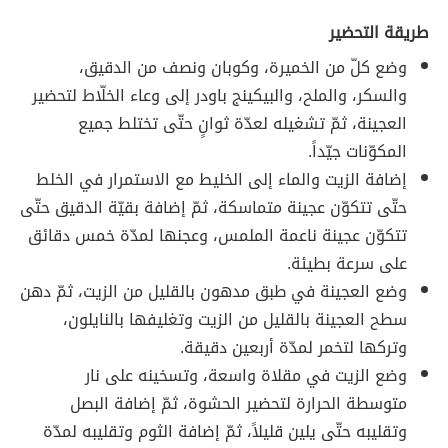
طريقة التحضير
وضع كلّ من الخميرة، وكوبان ونصف من الدقيق،
والسكر، والملح، والبيكينج باودر إلى وعاء الخلّاط لتحضير
العجينة، ثمّ تشغيله لعدّة ثوانٍ حتّى تختلط جميع
المكوّنات جيّداً.
إضافة الزيت والماء إلى الخليط مع الاستمرار في الخلط
حتّى تتكوّن عجينة متماسكة، ثمّ إضافة بقيّة الدقيق حتّى
تتكوّن عجينة ناعمة الملمس، وعجنها لمدّة خمس دقائق
على سرعة بطيئة.
وضع العجينة في طبق مدهون بالقليل من الزيت، ثمّ دهن
سطح العجينة بالقليل من الزيت وتغليفها بالنايلون،
وتركها لتخمر لمدّة أربعين دقيقة.
وضع الزيت في مقلاة واسعة، وتسخينه على نار
متوسطة الحرارة لتحضير الحشوة، ثمّ إضافة البصل
وتقليبه حتّى يلين قليلاً، ثمّ إضافة الثوم وتقليبه لمدّة