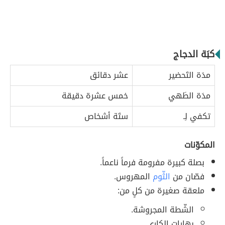
كبَة الدجاج
مدَة التَحضير
عشر دقائق
مدَة الطَهي
خمس عشرة دقيقة
تكفي لِـ
ستَة أشخاص
المكوّنات
بصلة كبيرة مفرومة فرماً ناعماً.
فصّان من
الثّوم
المهروس.
ملعقة صغيرة من كلٍ من:
الشّطة المجروشة.
بهارات الكاري.