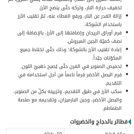
تخفيف حرارة النار، وتركه حتّى ينضج الأرز.
إزالة القدر عن النار، ورفع الغطاء عنه، ثمّ تقليب الأرز
باستخدام الشوكة.
فرم أوراق الريحان وإضافتها إلى الأرز، بالإضافة إلى
نصف كميّة الجبن المبروش.
إعادة تقليب الأرز بالشوكة؛ وذلك حتّى تختلط جميع
المكوّنات جيّداً.
تحميص الصنوبر في الفرن حتّى يُصبح ذهبيّ اللون.
فرم البصل الأخضر فرماً ناعماً من أجل استخدامه في
التقديم.
سكب الأرز في طبق التقديم، وتزيينه بكلّ من الصنوبر،
والبصل الأخضر، وجبن البارميزان، وتقديمه مع صلصة
الطماطم.
فطائر بالدجاج والخضروات