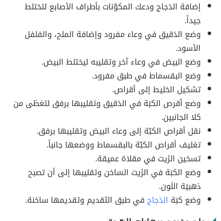
إضافة الدَجاج ودعك المكوّنات بأطراف الأصابع لتختلط
جيداً.
وضع الدَقيق في وعاء مفرود وإضافة الملح، والفلفل
الأسود.
وضع البيض في وعاء آخر وتقليبه ليختلط البيض.
وضع البقسماط في طبق مفرود.
تشكيل الخليط إلى أقراص.
وضع أقرص الكبَة في الدَقيق وتقليبها برفق لتغطَى من
كلا الجانبين.
نقل أقراص الكبّة إلى وعاء البيض وتقليبها برفق.
تغليف أقراص الكبّة بالبقسماط ووضعها جانباً.
تسخين الزَيت في مقلاة عميقة.
وضع الكبَة في الزَيت السَاخن وتقليبها إلى أن تصبح
ذهبيَة اللَون.
وضع كبَة
الدَجاج
في طبق التَقديم وتقديمها ساخنة.