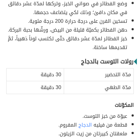
وضع الفطائر في صواني الخبز، وتركها لمدّة عشر دقائق
في مكان دافئ؛ وذلك لكي يتضاعف حجمها.
تسخين الفرن على درجة حرارة 200 درجة مئوية.
دهن الفطائر بكميّة قليلة من البيض، ورشّها بحبة البركة.
خبز الفطائر لمدّة عشر دقائق حتّى تكتسب لوناً ذهبياً، ثمَّ
تقديمها ساخنة.
رولات التوست بالدجاج
مدّة التحضير
30 دقيقة
مدّة الطهي
30 دقيقة
المكوّنات
عبوّة من خبز التوست.
قطعة من فيليه
الدجاج
المفروم.
ملعقتان كبيرتان من زيت الزيتون.