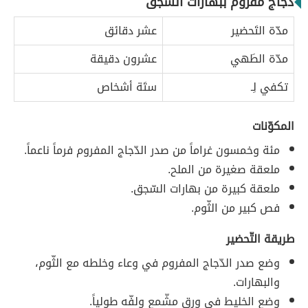
دجاج مفروم ببهارات السّجق
مدّة التَحضير
عشر دقائق
مدّة الطَهي
عشرون دقيقة
تكفي لِـ
ستَة أشخاص
المكوّنات
مئة وخمسون غراماً من صدر الدّجاج المفروم فرماً ناعماً.
ملعقة صغيرة من الملح.
ملعقة كبيرة من بهارات السّجق.
فص كبير من الثّوم.
طريقة التّحضير
وضع صدر الدّجاج المفروم في وعاء وخلطه مع الثّوم،
والبهارات.
وضع الخليط في ورق مشّمع ولفّه طولياً.