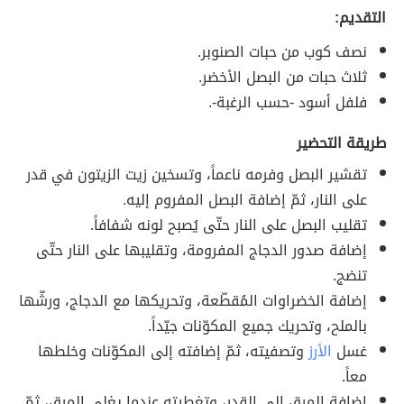
التقديم:
نصف كوب من حبات الصنوبر.
ثلاث حبات من البصل الأخضر.
فلفل أسود -حسب الرغبة-.
طريقة التحضير
تقشير البصل وفرمه ناعماً، وتسخين زيت الزيتون في قدر
على النار، ثمّ إضافة البصل المفروم إليه.
تقليب البصل على النار حتّى يُصبح لونه شفافاً.
إضافة صدور الدجاج المفرومة، وتقليبها على النار حتّى
تنضج.
إضافة الخضراوات المُقطّعة، وتحريكها مع الدجاج، ورشّها
بالملح، وتحريك جميع المكوّنات جيّداً.
غسل
الأرز
وتصفيته، ثمّ إضافته إلى المكوّنات وخلطها
معاً.
إضافة المرق إلى القدر، وتغطيته عندما يغلي المرق، ثمّ