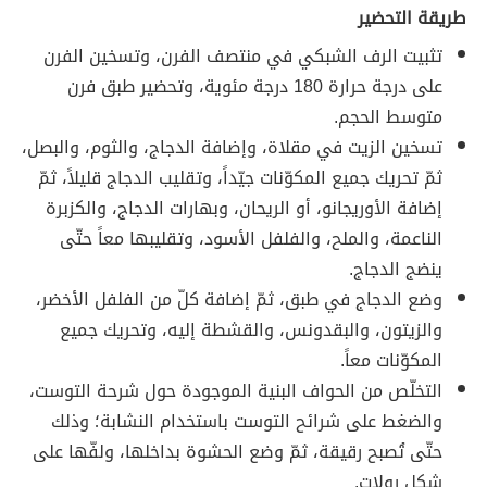
طريقة التحضير
تثبيت الرف الشبكي في منتصف الفرن، وتسخين الفرن
على درجة حرارة 180 درجة مئوية، وتحضير طبق فرن
متوسط الحجم.
تسخين الزيت في مقلاة، وإضافة الدجاج، والثوم، والبصل،
ثمّ تحريك جميع المكوّنات جيّداً، وتقليب الدجاج قليلاً، ثمّ
إضافة الأوريجانو، أو الريحان، وبهارات الدجاج، والكزبرة
الناعمة، والملح، والفلفل الأسود، وتقليبها معاً حتّى
ينضج الدجاج.
وضع الدجاج في طبق، ثمّ إضافة كلّ من الفلفل الأخضر،
والزيتون، والبقدونس، والقشطة إليه، وتحريك جميع
المكوّنات معاً.
التخلّص من الحواف البنية الموجودة حول شرحة التوست،
والضغط على شرائح التوست باستخدام النشابة؛ وذلك
حتّى تُصبح رقيقة، ثمّ وضع الحشوة بداخلها، ولفّها على
شكل رولات.