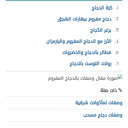
١
كبَة الدجاج
٢
دجاج مفروم ببهارات السّجق
٣
برغر الدّجاج
٤
الأرز مع الدجاج المفروم والبارمزان
٥
فطائر بالدجاج والخضروات
٦
رولات التوست بالدجاج
ذات صلة
وصفات لمأكولات شرقية
وصفات دجاج مسحب