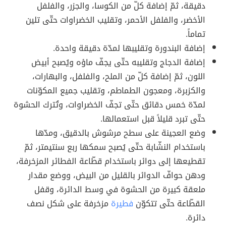
دقيقة، ثمّ إضافة كلّ من الكوسا، والجزر، والفلفل
الأخضر، والفلفل الأحمر، وتقليب الخضراوات حتّى تلين
تماماً.
إضافة البندورة وتقليبها لمدّة دقيقة واحدة.
إضافة الدجاج وتقليبه حتّى يجفّ ماؤه ويُصبح أبيض
اللون، ثمّ إضافة كلّ من الملح، والفلفل، والبهارات،
والكزبرة، ومعجون الطماطم، وتقليب جميع المكوّنات
لمدّة خمس دقائق حتّى تجفّ الخضراوات، وتُترك الحشوة
حتّى تبرد قليلاً قبل استعمالها.
وضع العجينة على سطح مرشوش بالدقيق، ومدّها
باستخدام النشّابة حتّى يُصبح سمكها ربع سنتيمتر، ثمّ
تقطيعها إلى دوائر باستخدام قطّاعة الفطائر المزخرفة،
ودهن حوافّ الدوائر بالقليل من البيض، ووضع مقدار
ملعقة كبيرة من الحشوة في وسط الدائرة، وقفل
القطّاعة حتّى تتكوّن
فطيرة
مزخرفة على شكل نصف
دائرة.