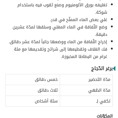
تغليفه بورق الألومنيوم وصنع ثقوب فيه باستخدام
شوكة.
غلي بعض الماء المملّح في قدر.
وضع اللّفافة في الماء المغلي وسلقها لمدّة عشرين
دقيقة.
إخراج اللّفافة من الماء ووضعها جانباً لمدّة عشر دقائق.
فك الغلاف وتقطيعها إلى شرائح وتقديمها مع مئة
غرام من البطاطا المخبوزة.
برغر الدّجاج
مدّة التَحضير
خمس دقائق
مدّة الطَهي
ثلاث دقائق
تكفي لِـ
ستَة أشخاص
المكوّنات