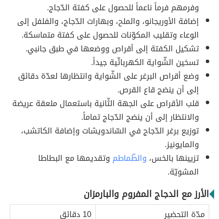
وفرمهم فرماً ناعماً للحصول على كفتة الدّجاج.
إضافة الأوريجانو، والملح، وبهارات الدّجاج، والفلفل إلى
الوعاء وتقليب المكوّنات للحصول على كفتة متماسكة.
تشكيل الكفتة إلى أقراص ووضعها في طبق جانبي.
تسخين الشّواية الكهربائّية جيداً.
وضع أقراص البرغر على الشّواية وانتظارها لعدّة دقائق
إلى أن ينضج قاع القرص.
قلب الأقراص على الجهة الثّانية باستعمال ملعقة عريضة
والانتظار إلى أن ينضج الدّجاج تماماً.
توزيع برغر الدّجاج في السّاندويشات وإضافة الكاتشب،
والمايونيز.
تزيينها بالخس،
والطّماطم
وتقديمها مع البطاطا
المشويّة.
الأرز مع الدجاج المفروم والبارمزان
مدّة التحضير
10 دقائق