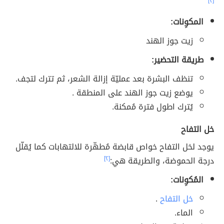
[٢]
المكوِنات:
زيت جوز الهند
طريقة التحضير:
تنظف البشرة بعد عمليّة إزالة الشعر، ثم تترك لتجف.
يوضع زيت جوز الهند على المنطقة .
يُترك اطول فترة مُمكنة.
خل التفاح
يوجد لخل التفاح خواص قابضة مُطهّرة للالتهابات كما يُقلّل
درجة الحموضة، والطريقة هي:
[٢]
المُكوِنات:
خل التفاح
.
الماء.