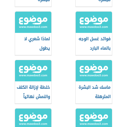
فوائد غسل الوجه
لماذا شعري لا
بالماء البارد
يطول
ماسك شد البشرة
خلطة لإزالة الكلف
المترهلة
والنمش نهائياً