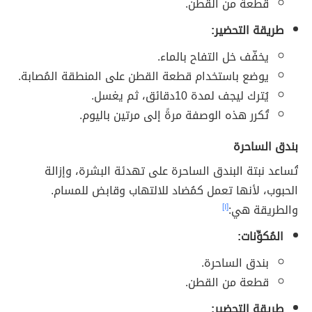
قطعة من القطن.
طريقة التحضير:
يخفّف خل التفاح بالماء.
يوضع باستخدام قطعة القطن على المنطقة المُصابة.
يُترك ليجف لمدة 10دقائق، ثم يغسل.
تُكرر هذه الوصفة مرةً إلى مرتين باليوم.
بندق الساحرة
تُساعد نبتة البندق الساحرة على تهدئة البشرة، وإزالة
الحبوب، لأنها تعمل كمُضاد للالتهاب وقابض للمسام.
والطريقة هي:
[١]
المُكوِّنات:
بندق الساحرة.
قطعة من القطن.
طريقة التحضير: