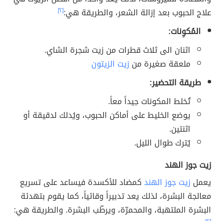
علاج الحبوب بعد إزالة الشعر، والطريقة هي:
[٢]
المُكوِنات:
اثنان الى ثلاث قطرات من زيت شجرة الشاي.
ملعقة صغيرة من
زيت الزيتون
طريقة التحضير:
تُخلط المكونات جيداً معاً.
يوضع الخليط على أماكن الحبوب، ويُدلك لدقيقة أو
اثنتين.
يُترك طوال الليل.
زيت جوز الهند
يعمل
زيت جوز الهند
كمضاد للأكسدة فيساعد على تسريع
معالجة البشرة، لذلك يعد تدبيراً وقائياً، كما يقوم بتهدئة
البشرة الملتهبة، والمحمرّة، ويرطّب البشرة. والطريقة هي: