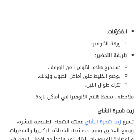
المُكوِّنات:
ورقة الألوفيرا.
طريقة التحضير:
يُستخرج هلام الألوفيرا من الورقة .
يوضع الخليط على أماكن الحبوب ويُدلك.
يُترك طوال الليل.
ملاحظة : يحفظ هلام الألوفيرا في أماكن باردة.
زيت شجرة الشاي
يُسرع
زيت شجرة الشاي
عمليّة الشفاء الطبيعية للبشرة،
ويمنع العدوى بسبب خصائصه المُضادّة للبكتيريا والفطريات،
والمضادة للفيروسات، لذلك يُعد واحداً من افضل الزيوت في