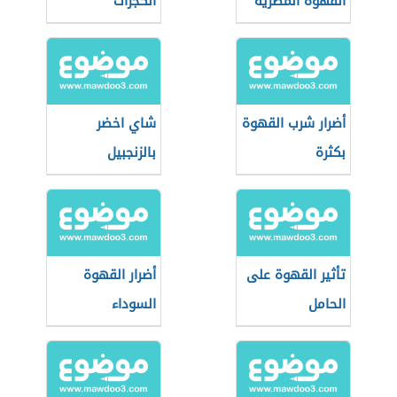
القهوة المصرية
الكجرات
أضرار شرب القهوة
شاي اخضر
بكثرة
بالزنجبيل
تأثير القهوة على
أضرار القهوة
الحامل
السوداء