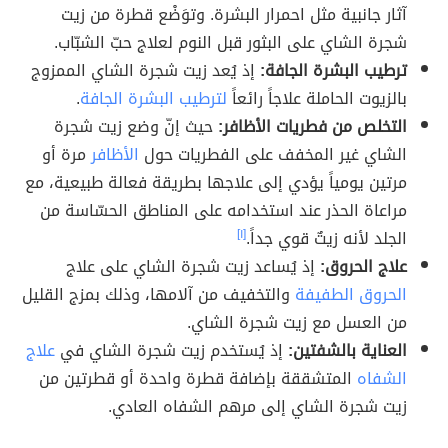
آثار جانبية مثل احمرار البشرة. وتوَضْع قطرة من زيت
شجرة الشاي على البثور قبل النوم لعلاج حبّ الشبّاب.
ترطيب البشرة الجافة:
إذ يُعد زيت شجرة الشاي الممزوج
بالزيوت الحاملة علاجاً رائعاً
لترطيب البشرة الجافة
.
التخلص من فطريات الأظافر:
حيث إنّ وضع زيت شجرة
الشاي غير المخفف على الفطريات حول
الأظافر
مرة أو
مرتين يومياً يؤدي إلى علاجها بطريقة فعالة طبيعية، مع
مراعاة الحذر عند استخدامه على المناطق الحسّاسة من
الجلد لأنه زيتٌ قوي جداً.
[١]
علاج الحروق:
إذ يُساعد زيت شجرة الشاي على علاج
الحروق الطفيفة
والتخفيف من آلامها، وذلك بمزج القليل
من العسل مع زيت شجرة الشاي.
العناية بالشفتين:
إذ يُستخدم زيت شجرة الشاي في
علاج
الشفاه
المتشققة بإضافة قطرة واحدة أو قطرتين من
زيت شجرة الشاي إلى مرهم الشفاه العادي.