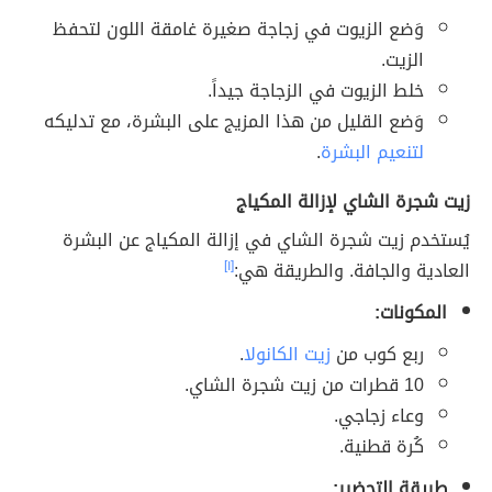
وَضع الزيوت في زجاجة صغيرة غامقة اللون لتحفظ
الزيت.
خلط الزيوت في الزجاجة جيداً.
وَضع القليل من هذا المزيج على البشرة، مع تدليكه
لتنعيم البشرة
.
زيت شجرة الشاي لإزالة المكياج
يُستخدم زيت شجرة الشاي في إزالة المكياج عن البشرة
العادية والجافة. والطريقة هي:
[١]
المكونات:
ربع كوب من
زيت الكانولا
.
10 قطرات من زيت شجرة الشاي.
وعاء زجاجي.
كُرة قطنية.
طريقة التحضير: