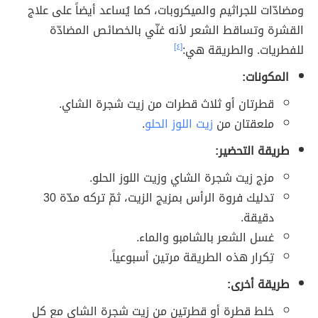
ومضادّات للجراثيم والميكروبات، كما يُساعد أيضاً على علاج
القشرة وتساقط الشعر لأنه غنّي بالخصائص المضادّة
للفطريات. والطريقة هي:
[٤]
المكونات:
قطرتان أو ثلاث قطرات من زيت شجرة الشاي.
ملعقتان من
زيت اللوز الحلو
.
طريقة التحضير:
مزج زيت شجرة الشاي وزيت اللوز الحلو.
تدليك فروة الرأس بمزيج الزيت، ثمّ تركه مدّة 30
دقيقة.
غسل الشعر بالشامبو والماء.
تِكرار هذه الطريقة مرتين أسبوعياً.
طريقة أخرى:
خلط قطرة أو قطرتين من زيت شجرة الشاي مع كل