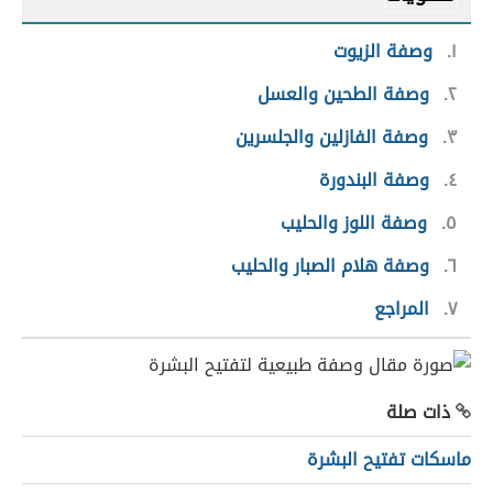
١
وصفة الزيوت
٢
وصفة الطحين والعسل
٣
وصفة الفازلين والجلسرين
٤
وصفة البندورة
٥
وصفة اللوز والحليب
٦
وصفة هلام الصبار والحليب
٧
المراجع
ذات صلة
ماسكات تفتيح البشرة