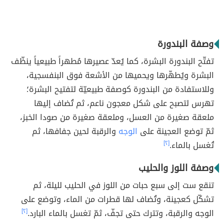
وصفة البندورة
تفتّح البندورة البشرة، كما يُعدّ عصيرها مُطهراً طبيعياً ينظّف
البشرة ويُطهّرها ويحميها من الأشعة فوق البنفسجية،
وللاستفادة من البندورة كوصفة طبيعيّة لتفتيح البشرة؛
تهرس لتصبح على شكل معجون ناعم، ثم تُضاف إليها
ملعقة صغيرة من العسل، وملعقة صغيرة من صودا الخبز،
ثمّ توضع العجينة على
الوجه
والرقبة لحين جفافها، ثم
تُغسل بالماء.
[٢]
وصفة اللوز والحليب
تنقع ست إلى سبع حبات من اللوز في الحليب لليلة، ثم
تشكّل كعجينة، وتُضاف لها قطرات من الماء، وتوضع على
الوجه والرقبة، وتترك حتى تجفّ، ثمّ تغسل بالماء البارد.
[٢]