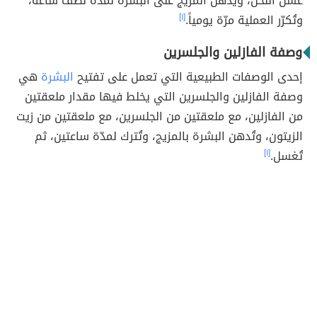
عسل النحل، ويُدهن المزيج على البشرة لمدّة نصف ساعة،
وتُكرّر العملية مرّة يومياً.
[١]
وصفة الفازلين والجلسرين
إحدى الوصفات الطبيعية التي تعمل على تفتيح
البشرة
هي
وصفة الفازلين والجلسرين التي يخلط فيها مقدار ملعقتين
من الفازلين، مع ملعقتين من الجلسرين، مع ملعقتين من زيت
الزيتون، وتُدهن البشرة بالمزيج، وتُترك لمدّة ساعتين، ثم
تُغسل.
[١]