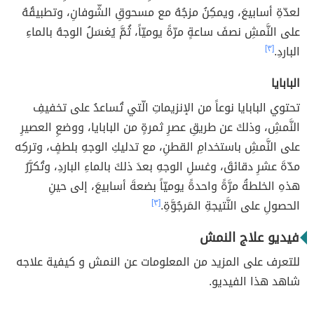
لعدّةِ أسابيعَ، ويمكِنُ مزجُهُ مع مسحوقِ الشّوفانِ، وتطبيقُهُ
على النَّمشِ نصفَ ساعةٍ مرّةً يوميّاً، ثُمَّ يُغسَلُ الوجهُ بالماءِ
الباردِ.
[٣]
البابايا
تحتوي البابايا نوعاً من الإنزيماتِ الّتي تُساعدُ على تخفيفِ
النَّمشِ، وذلكَ عن طريقِ عصرِ ثمرةٍ من البابايا، ووضعِ العصيرِ
على النَّمشِ باستخدامِ القطنِ، مع تدليكِ الوجهِ بلطفٍ، وتركِه
مدّةَ عشرِ دقائقَ، وغسلِ الوجهِ بعدَ ذلكَ بالماءِ الباردِ، وتُكرَّرُ
هذهِ الخلطةُ مرَّةً واحدةً يوميّاً بضعةَ أسابيعَ، إلى حينِ
الحصولِ على النَّتيجةِ المَرجُوَّةِ.
[٣]
فيديو علاج النمش
للتعرف على المزيد من المعلومات عن النمش و كيفية علاجه
شاهد هذا الفيديو.