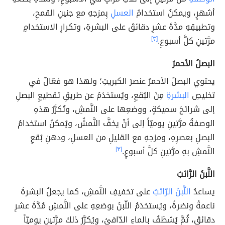
أشهرٍ، ويمكنُ استخدامُ
العسلِ
بِمزجهِ مع جنينِ القمحِ،
وتطبيقِهِ مدَّةَ عشرِ دقائقَ على البشرةِ، وتكرارِ الاستخدامِ
مرَّتينِ كلَّ أسبوعٍ.
[٣]
البصلُ الأحمرُ
يحتوي البصلُ الأحمرُ عنصرَ الكبريتِ؛ ولهذا هو فعّالٌ في
تخليصِ
البشرةِ
مِنَ البُقعِ، ويُستخدَمُ عن طريقِ تقطيعِ البصلِ
إلى شرائحَ سميكةٍ، ووضعِها على النَّمشِ، وتُكرَّرُ هذهِ
الوصفةُ مرَّتينِ يوميّاً إلى أنْ يخفَّ النَّمشُ، ويُمكنُ استخدامُ
البصلِ بعصرِهِ، ومزجهِ مع القليلِ من العسلِ، ودهنِ بُقعِ
النَّمشِ بهِ مرَّتينِ كلَّ أسبوعٍ.
[٣]
اللَّبنُ الرَّائبُ
يساعدُ
اللَّبنُ الرّائبُ
على تخفيفِ النَّمشِ، كما يجعلُ البشرةَ
ناعمةً ونضرةً، ويُستخدَمُ اللّبنُ بوضعِهِ على النَّمشِ مُدَّةَ عشرِ
دقائقَ، ثُمَّ يُشطَفُ بالماءِ الدّافئِ، ويُكرَّرُ ذلكَ مرَّتينِ يوميّاً