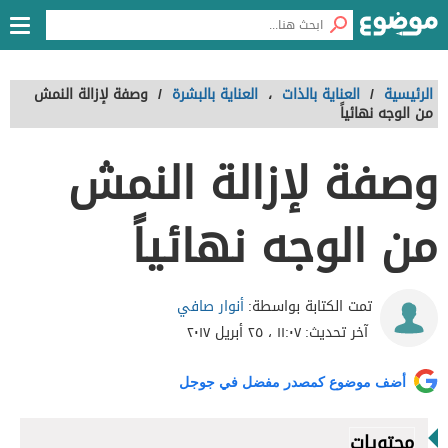
الرئيسية
/
العناية بالذات
،
العناية بالبشرة
/
وصفة لإزالة النمش
من الوجه نهائياً
وصفة لإزالة النمش
من الوجه نهائياً
أنوار صافي
تمت الكتابة بواسطة:
آخر تحديث:
١١:٠٧ ، ٢٥ أبريل ٢٠١٧
أضف موضوع كمصدر مفضل في جوجل
محتويات