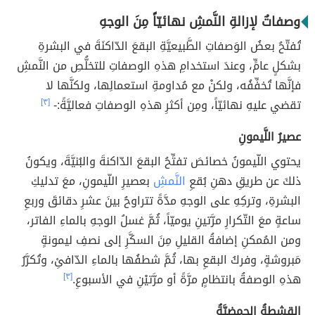
وصفاتٌ لإزالةِ النَّمشِ نهائيّاً مِنَ الوجهِ
تُفتّحُ بعضُ الوَصفاتِ الطَّبيعيَّةِ البقعَ الدّاكنَةَ في البشرةِ
بشكلٍ عامٍّ، وعندَ استخدامِ هذهِ الوصفاتِ للتخلُّصِ من النَّمشِ
فإنَّها تُخفِّفُه، ولكنْ مع مُداومةِ استعمالِها، ولكنَّها لا
تقضي عليهِ نهائيّاً، ومِن أكثرِ هذهِ الوصفاتِ فعاليَّةً:-
[٣]
عصيرُ اللَّيمونِ
يحتوي اللّيمونُ خصائصَ تفتِّحُ البقعَ الدّاكنةَ والبُنيَّةَ، ويكونُ
ذلكَ عن طريقِ دهنِ بُقعِ
النَّمشِ
بعصيرِ اللّيمونِ، معَ تدليكِ
البشرةِ، وتركِهِ على الوجهِ مدَّةً تتراوحُ بينَ عشرِ دقائقَ وربعِ
ساعةٍ معَ التّكرارِ مرَّتينِ يوميّاً، ثُمَّ غسلُ الوجهِ بالماءِ الفاتر،
ومن المُمكنِ إضافةُ القليلِ مِنَ السكَّرِ إلى نصفِ ليمونةٍ
مَبروشةٍ، وفركُ البقعِ بها، ثُمَّ شطفُها بالماءِ الدّافئِ، وتُكرَّرُ
هذهِ الوصفةُ بانتظامٍ مرَّةً أو مرَّتيْنِ في الأسبوعِ.
[٣]
القشطةُ الحمضيَّةُ