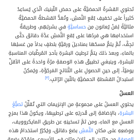
تَحتوي القشرةُ الحمضيَّةُ على حمض اللّبنيك الّذي يُساعِدُ
كثيراً على تخفيفِ بُقَعِ النَّمشِ، وتُعَدُّ القشطةُ الحمضيَّةُ
مثاليَّةً لِمَنْ يُعانون مِن
حساسيَّةٍ
في بشرتِهِم، وطريقةُ
استخدامِها هي فردُها على بُقعِ النَّمشِ عدَّةَ دقائقَ حتَّى
تجِفَّ، ثُمَّ يتمُّ مسحُها بمناديلَ ورقيَّةٍ بلطفٍ بدلاً مِن غسلِها
بالماءِ، وبعدَ ذلكَ يتمُّ ترطيبُ البشرةِ بأحدِ المُرطِّباتِ المناسبةِ
للبشرةِ، وينبغي تطبيقُ هذهِ الوصفةِ مرّةً واحدةً على الأقلِّ
يوميّاً، إلى حينِ الحصولِ على النَّتائجِ المَرجُوَّةِ، ويُمكِنُ
استبدالُ القشطةِ الحمضيَّةِ باللّبنِ الرّائبِ.
[٣]
العسلُ
يحتوي العسلُ على مجموعةٍ من الإنزيماتِ التي تُقلِّلُ
تصبُّغَ
البشرةِ
، بالإضافةِ إلى قُدرتِهِ على ترطيبِها، ويكونُ هذا بمزجِ
العسلِ مع الماءِ، ومن ثمَّ تسخينِهِ عن طريقِ المايكروويف،
ووضعِهِ على مكانِ
النَّمشِ
بضعَ دقائقَ، ويُكرّرُ استخدامُ هذه
الوصفةِ
من مرّتينِ إلى ثلاثِ مرّاتٍ في الأسبوعِ، ولمُدّةِ بضعةِ