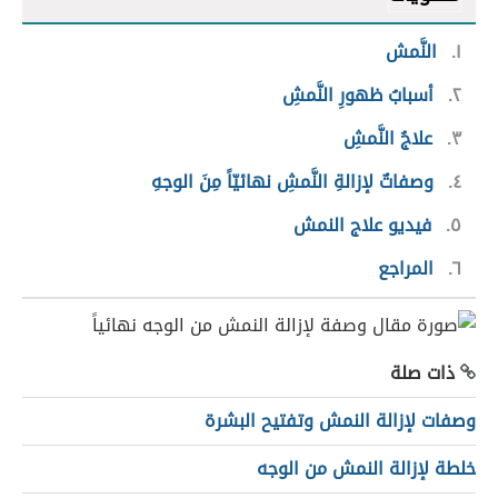
١
النَّمش
٢
أسبابُ ظهورِ النَّمشِ
٣
علاجُ النَّمشِ
٤
وصفاتٌ لإزالةِ النَّمشِ نهائيّاً مِنَ الوجهِ
٥
فيديو علاج النمش
٦
المراجع
ذات صلة
وصفات لإزالة النمش وتفتيح البشرة
خلطة لإزالة النمش من الوجه