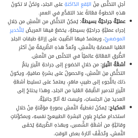
أجلِ التخلُّصِ مِنْ
البُقعِ الدّاكنةِ
على الجلدِ، ولكنْ لا تكونُ
هذهِ الخطوةُ فعّالةً عندَ التقدُّمِ في العمرِ.
عمليّةٌ جراحيّةٌ بسيطةٌ:
يُمكِنُ التخلُّصُ من النَّمشِ من خِلالِ
إجراءِ عمليَّةٍ جراحيّةٍ بسيطةٍ، يخضعُ فيها المريضُ
لِلتَّخديرِ
الموضعيِّ
، ويعتمدُ فيها الطّبيبُ على إزالةِ طبقاتِ الجلدِ
العُليا المصابةِ بالنَّمشِ، وتُعدُّ هذهِ الطَّريقةُ مِنْ أكثرِ
الطُّرقِ الفعّالةِ عالميّاً في التخلّصِ من النَّمشِ.
أشعَّةُ اللّيزرِ:
من خلالِ الخضوعِ إلى جراحةِ اللّيزرِ يتمُّ
التخلُّصُ مِنَ النَّمشِ، والحصولُ على بشرةٍ صافيةٍ، ويكونُ
ذلكَ باللُّجوءِ إلى طبيبٍ ماهرٍ، يعتمدُ على تسليطِ أشعّةِ
اللّيزرِ لتدميرِ الطَّبقةِ العُليا من الجلدِ، وهذا يحتاجُ إلى
العديدَ مِنَ الجلساتِ، وليسَت لهُ آثارٌ جانبيَّةٌ.
المكياج:
يُمكنُ تغطيةُ النَّمشِ بصورةٍ مؤقّتةٍ مِنْ خلالِ
استخدامِ مكياجٍ بلونِ البشرةِ الطبيعيِّ نفسِهِ، وبمكوِّناتٍ
وِقائيَّةٍ من أشعَّةِ الشَّمسِ، وبهذهِ الطَّريقةِ يُخفَى
النَّمش، وتُخفَّفُ آثارهُ بعض الوقتِ.