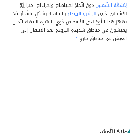
لِأشعَّةِ الشَّمسِ
دونَ اتِّخاذِ احتياطاتٍ وإجراءاتٍ احترازيَّةٍ
للأشخاصِ ذَوي
البشرةِ البيضاءِ
والفاتحةِ بشكلٍ عامٍّ، أو قَدْ
يظهرُ هذا النَّوعُ لدى الأشخاصِ ذَوي البشرةِ البيضاءِ الَّذينَ
يعيشونَ في مناطقَ شديدةِ البرودةِ بعدَ الانتقالِ إلى
العيشِ في مناطقَ حارَّةٍ.
[٢]
علاجُ النَّمشِ