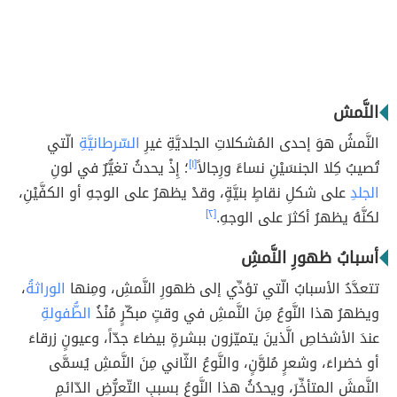
النَّمش
النَّمشُ هوَ إحدى المُشكلاتِ الجلديَّةِ غيرِ
السّرطانيَّةِ
الّتي
تُصيبُ كِلا الجنسَيْنِ نساءً ورِجالاً
[١]
؛ إِذْ يحدثُ تغيُّرٌ في لونِ
الجلدِ
على شكلِ نقاطٍ بنيَّةٍ، وقدْ يظهرُ على الوجهِ أو الكفَّيْنِ،
لكنَّهُ يظهرُ أكثرَ على الوجهِ.
[٢]
أسبابُ ظهورِ النَّمشِ
تتعدَّدُ الأسبابُ الّتي تؤدِّي إلى ظهورِ النَّمشِ، ومِنها
الوراثةُ
،
ويظهرُ هذا النَّوعُ مِنَ النَّمشِ في وقتٍ مبكّرٍ مُنْذُ
الطُّفولةِ
عندَ الأشخاصِ الَّذينَ يتميّزون ببشرةٍ بيضاءَ جدّاً، وعيونٍ زرقاءَ
أو خضراءَ، وشعرٍ مُلوَّنٍ، والنَّوعُ الثّاني مِنَ النَّمشِ يُسمَّى
النَّمشَ المتأخِّرَ، ويحدُثُ هذا النَّوعُ بسببِ التّعرُّضِ الدّائمِ