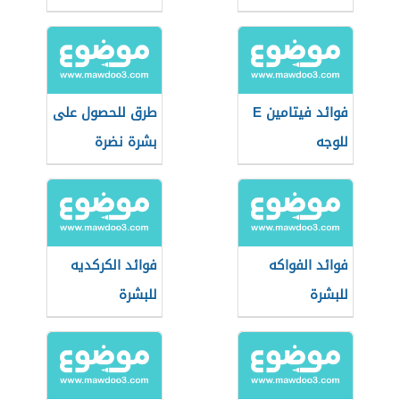
فوائد فيتامين E
طرق للحصول على
للوجه
بشرة نضرة
فوائد الفواكه
فوائد الكركديه
للبشرة
للبشرة