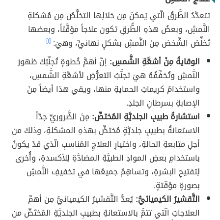
تتعدَّدُ الطُّرقُ الّتي يُمكنُ مِن خلالِها التخلُّصُ مِن مُشكلةِ
النَّمشِ، وبعضُ هذهِ الطُّرقِ تكون علاجاً مؤقَّتاً، وبعضها
تُخلِّصُ الشّخصَ مِنَ النَّمشِ بشكلٍ نهائيٍّ، وهيَ:
[١]
الوقايةُ مِنْ أشعَّةِ الشَّمسِ:
إنّ أهمَّ خُطوةٍ تُجنِّبُكَ ظهورَ
النَّمشِ وتُخفِّفُهُ هيَ تجنُّبُ التعرُّضِ لأشعَّةِ الشَّمسِ،
واستخدامُ كريماتِ الحمايةِ منها، ويقي هذا أيضاً مِنَ
الإصابةِ بسرطانِ الجلدِ.
استشارةُ طبيبِ الجلديَّةِ المُختصِّ:
مِنَ الضَّروريِّ جدّاً
الاستعانةُ بطبيبِ جلديَّةٍ مُختصٍّ بهذهِ المشكلةِ، وذلكَ من
أجلِ متابعةِ الحالةِ، واختيارِ العلاجِ المُناسبِ الّذي قدْ يكونُ
باستخدامِ بعضِ الموادِ الطبيَّةِ المضادَّةِ لِلأكسدةِ، وأُخرى
لِتفتيحِ البشرةِ، وتساهِمُ جميعُها في تخفيفِ النَّمشِ
بصورةٍ مؤقّتةٍ.
التَّقشيرُ الكيميائيُّ:
يُعدُّ التَّقشيرُ الكيميائيُّ مِن أهمِّ
العلاجاتِ الّتي تتمُّ بالاستعانةِ بطبيبِ الجلديَّةِ المُختَصِّ من