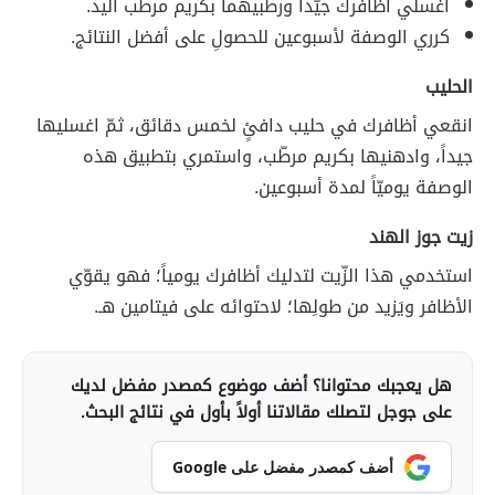
اغسلي أظافرك جيّداً ورطّبيهما بكريم مرطب اليد.
كرري الوصفة لأسبوعين للحصولِ على أفضل النتائج.
الحليب
انقعي أظافرك في حليب دافئٍ لخمس دقائق، ثمّ اغسليها
جيداً، وادهنيها بكريم مرطّب، واستمري بتطبيق هذه
الوصفة يوميّاً لمدة أسبوعين.
زيت جوز الهند
استخدمي هذا الزّيت لتدليك أظافرك يومياً؛ فهو يقوّي
الأظافر ويَزيد من طولِها؛ لاحتوائه على فيتامين هـ.
هل يعجبك محتوانا؟ أضف موضوع كمصدر مفضل لديك
على جوجل لتصلك مقالاتنا أولاً بأول في نتائج البحث.
أضف كمصدر مفضل على Google