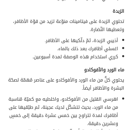
الزبدة
تحتوي الزبدة على فيتامينات منوّعة تزيد من قوّة الأظافر،
وتعطيها النّضارة.
أذيبي الزبدة، ثمّ دلّكيها على الأظافر.
اغسلي أظافرك بعد ذلك بالماء.
كرري استخدام هذه الوصفة لمدة أسبوعين.
ماء الورد والأفوكادو
يحتوي كلٌّ من ماء الورد والأفوكادو على عناصر مُهمّة لصحّة
البشرة والأظافر أيضاً.
اهرسي القليل من الأفوكادو، واخلطيه مع كميّة مُناسبة
من ماء الورد، بحيث تتشكّل لديك عجينة، ثم طبّقيها على
أظافرك لمدة تتراوح بين خمس عشرة دقيقة إلى خمسٍ
وعشرين دقيقة.