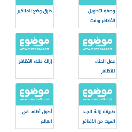
وصفة لتطويل
طرق وضع المناكير
الأظافر بوقت
قصير
عمل الحناء
إزالة طلاء الأظافر
للأظافر
طريقة إزالة الجلد
أطول أظافر في
الميت من الأظافر
العالم