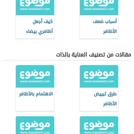
أسباب ضعف
كيف أجعل
الأظافر
أظافري بيضاء
مقالات من تصنيف العناية بالذات
طرق تبييض
الاهتمام بالأظافر
الأظافر