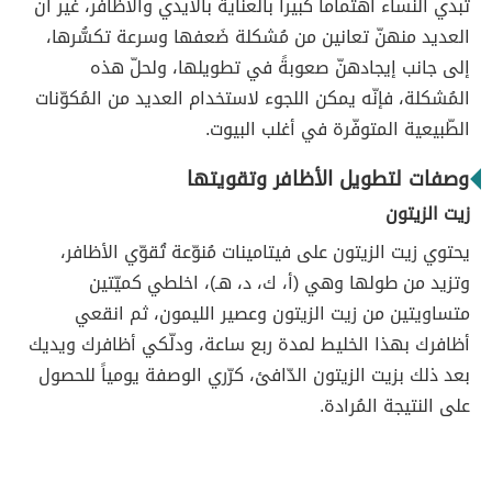
تُبدي النّساء اهتماماً كبيراً بالعناية بالأيدي والأظافر، غير أنّ
العديد منهنّ تعانين من مُشكلة ضَعفها وسرعة تكسُّرها،
إلى جانب إيجادهنّ صعوبةً في تطويلها، ولحلّ هذه
المُشكلة، فإنّه يمكن اللجوء لاستخدام العديد من المُكوّنات
الطّبيعية المتوفّرة في أغلب البيوت.
وصفات لتطويل الأظافر وتقويتها
زيت الزيتون
يحتوي زيت الزيتون على فيتامينات مُنوّعة تُقوّي الأظافر،
وتزيد من طولها وهي (أ، ك، د، هـ)، اخلطي كميّتين
متساويتين من زيت الزيتون وعصير الليمون، ثم انقعي
أظافرك بهذا الخليط لمدة ربع ساعة، ودلّكي أظافرك ويديك
بعد ذلك بزيت الزيتون الدّافئ، كرّري الوصفة يومياً للحصول
على النتيجة المُرادة.