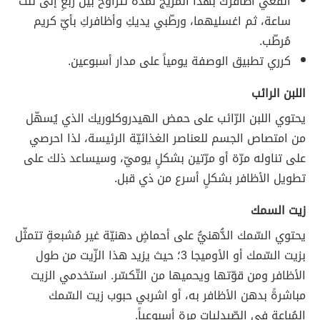
انقعي أظافرك بهذا المزيج لمدّة تتراوح بين ربعِ إلى ثلث
ساعة، ثم اغسليهما، ورطّبي يديكِ وأظافركِ بأيّ كريم
مُرطّب.
كرري تطبيق الوصفة يومياً على مدار أسبوعين.
اللبن الرائب
يحتوي اللبن الرّائب على حمض الهيدروكلوريك الذي يُسهّل
من امتصاص الجسم للعناصر الغذائيّة الرئيسة، لذا احرصي
على تناوله مرّة أو مرّتين بشكلٍ يوميّ، وسيساعد ذلك على
تطويل الأظافر بشكلٍ أسرع من ذي قبل.
زيت السمك
يحتوي السّمك الدُّهنيُّ على أحماضٍ دهنيّة غير مُشبعةٍ تتمثّل
بزيت السّمك أو الأوميجا 3؛ حيث يزيد هذا الزّيت من طول
الأظافر ومن قوّتها ويحميها من التّكسّر. استخدمي الزيت
مباشرةً بدهن الأظافر به، أو اشربي حبوب زيت السّمك
المُباعة في الصّيدليات مرة أسبوعياً.