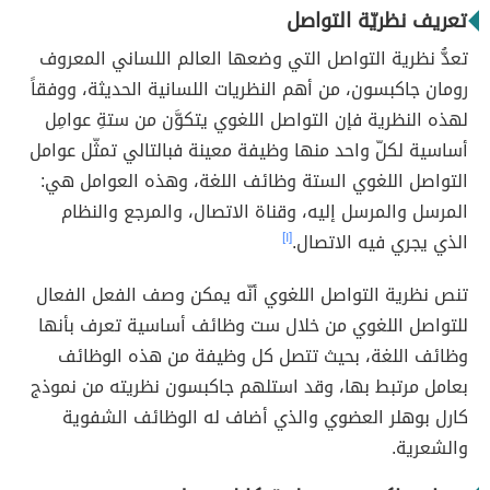
تعريف نظريّة التواصل
تعدُّ نظرية التواصل التي وضعها العالم اللساني المعروف
رومان جاكبسون، من أهم النظريات اللسانية الحديثة، ووفقاً
لهذه النظرية فإن التواصل اللغوي يتكوَّن من ستةِ عوامِل
أساسية لكلّ واحد منها وظيفة معينة فبالتالي تمثّل عوامل
التواصل اللغوي الستة وظائف اللغة، وهذه العوامل هي:
المرسل والمرسل إليه، وقناة الاتصال، والمرجع والنظام
الذي يجري فيه الاتصال.
[١]
تنص نظرية التواصل اللغوي أنّه يمكن وصف الفعل الفعال
للتواصل اللغوي من خلال ست وظائف أساسية تعرف بأنها
وظائف اللغة، بحيث تتصل كل وظيفة من هذه الوظائف
بعامل مرتبط بها، وقد استلهم جاكبسون نظريته من نموذج
كارل بوهلر العضوي والذي أضاف له الوظائف الشفوية
والشعرية.