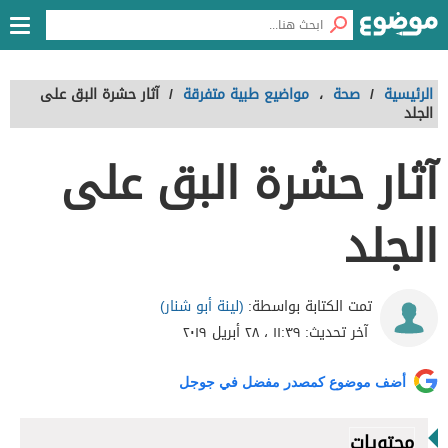
الرئيسية
/
صحة
،
مواضيع طبية متفرقة
/
آثار حشرة البق على
الجلد
آثار حشرة البق على
الجلد
(لينة أبو شنار)
تمت الكتابة بواسطة:
آخر تحديث:
١١:٣٩ ، ٢٨ أبريل ٢٠١٩
أضف موضوع كمصدر مفضل في جوجل
محتويات