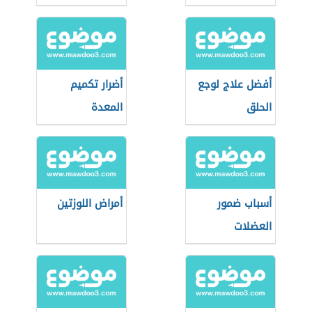
الرجال
أفضل علاج لوجع
أضرار تكميم
الحلق
المعدة
أسباب ضمور
أمراض اللوزتين
العضلات