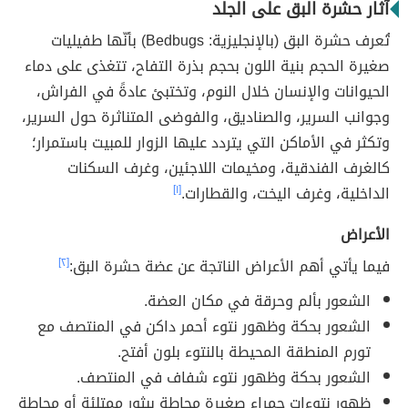
آثار حشرة البق على الجلد
تُعرف حشرة البق (بالإنجليزية: Bedbugs) بأنّها طفيليات
صغيرة الحجم بنية اللون بحجم بذرة التفاح، تتغذى على دماء
الحيوانات والإنسان خلال النوم، وتختبئ عادةً في الفراش،
وجوانب السرير، والصناديق، والفوضى المتناثرة حول السرير،
وتكثر في الأماكن التي يتردد عليها الزوار للمبيت باستمرار؛
كالغرف الفندقية، ومخيمات اللاجئين، وغرف السكنات
الداخلية، وغرف اليخت، والقطارات.
[١]
الأعراض
فيما يأتي أهم الأعراض الناتجة عن عضة حشرة البق:
[٢]
الشعور بألم وحرقة في مكان العضة.
الشعور بحكة وظهور نتوء أحمر داكن في المنتصف مع
تورم المنطقة المحيطة بالنتوء بلون أفتح.
الشعور بحكة وظهور نتوء شفاف في المنتصف.
ظهور نتوءات حمراء صغيرة محاطة ببثور ممتلئة أو محاطة