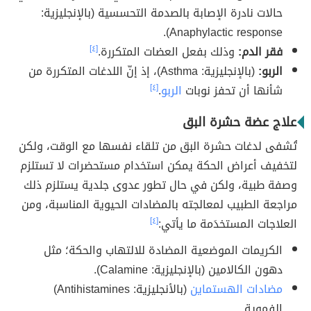
حالات نادرة الإصابة بالصدمة التحسسية (بالإنجليزية:
Anaphylactic response).
فقر الدم:
وذلك بفعل العضات المتكررة.
[٤]
الربو:
(بالإنجليزية: Asthma)، إذ إنّ اللدغات المتكررة من
شأنها أن تحفز نوبات
الربو
.
[٤]
علاج عضة حشرة البق
تُشفى لدغات حشرة البق من تلقاء نفسها مع الوقت، ولكن
لتخفيف أعراض الحكة يمكن استخدام مستحضرات لا تستلزم
وصفة طبية، ولكن في حال تطور عدوى جلدية يستلزم ذلك
مراجعة الطبيب لمعالجته بالمضادات الحيوية المناسبة، ومن
العلاجات المستخدَمة ما يأتي:
[٤]
الكريمات الموضعية المضادة للالتهاب والحكة؛ مثل
دهون الكالامين (بالإنجليزية: Calamine).
مضادات الهستماين
(بالأنجليزية: Antihistamines)
الفموية.