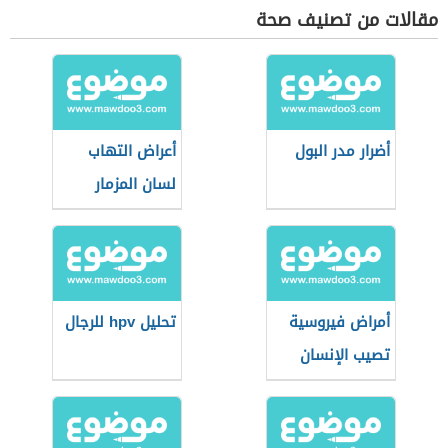
مقالات من تصنيف صحة
أضرار مدر البول
أعراض التهاب
لسان المزمار
أمراض فيروسية
تحليل hpv للرجال
تصيب الإنسان