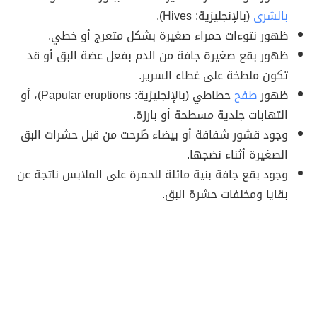
بالشرى
(بالإنجليزية: Hives).
ظهور نتوءات حمراء صغيرة بشكل متعرج أو خطي.
ظهور بقع صغيرة جافة من الدم بفعل عضة البق أو قد
تكون ملطخة على غطاء السرير.
ظهور
طفح
حطاطي (بالإنجليزية: Papular eruptions)، أو
التهابات جلدية مسطحة أو بارزة.
وجود قشور شفافة أو بيضاء طُرحت من قبل حشرات البق
الصغيرة أثناء نضجها.
وجود بقع جافة بنية مائلة للحمرة على الملابس ناتجة عن
بقايا ومخلفات حشرة البق.