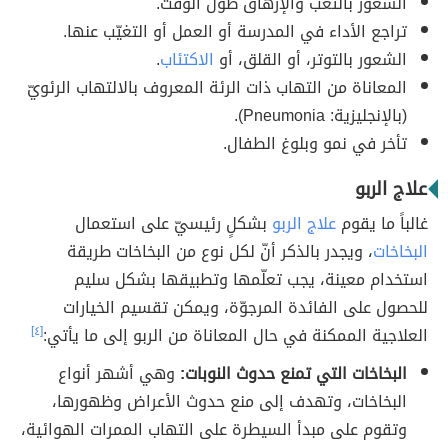
الشعور بالتعب والإرهاق طول الوقت.
تراجع الأداء في المدرسة أو العمل أو التغيّب عنها.
الشعور بالتوتر، أو القلق، أو
الاكتئاب
.
المعاناة من التهاب ذات الرئة المعروف بالالتهاب الرئويّ
(بالإنجليزية: Pneumonia).
تأخر في نمو وبلوغ الطفال.
علاج الربو
غالباً ما يقوم
علاج الربو
بشكلٍ رئيسيّ على استعمال
البخاخات
، ويجدر بالذكر أنّ لكل نوع من البخاخات طريقة
استخدام معينة، يجب تعلّمها وتطبيقها بشكل سليم
للحصول على الفائدة المرجوّة، ويمكن تقسيم الخيارات
العلاجية الممكنة في حال المعاناة من الربو إلى ما يأتي:
[٤]
البخاخات التي تمنع حدوث النوبات:
وهي أشهر أنواع
البخاخات، وتهدف إلى منع حدوث الأعراض وظهورها،
وتقوم على مبدأ السيطرة على التهاب الممرات الهوائية،