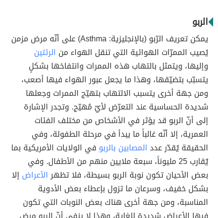
الربو
يمكن تعريف الرّبو (بالإنجليزية: Asthma) على أنّه مرض مزمن
يُصيب الممرّات الهوائية التي تنقل الهواء من
الرئتين
وإليها، ويتمثل بالتهاب هذه الممرات وانتفاخها بشكلٍ
يتسبّب بتضيّقها، وهذا ما يجعل عبور الهواء فيها أصعب،
ومن جهة أخرى يتسبب الالتهاب بتهيّج الممرات وجعلها
شديدة الحساسية عند التعرّض لأيّ مُهيّج. وتجدر الإشارة
إلى أنّ الربو قد يؤثر في الأشخاص من مختلف الفئات
العمرية، إلا أنّه غالباً ما يبدأ في مرحلة الطفولة، وفي
الحقيقة يُقدّر عدد
المصابين بالربو
في الولايات الأمريكية بما
يٌقارب 25 مليوناً، سبعة ملايين منهم من الأطفال. وفي
بعض الأحيان تكون نوبة الربو بسيطة، فلا تظهر
الأعراض
إلا
بشكل خفيف، وسرعان ما تزول بإعطاء بعض الأدوية
المناسبة، ومن جهة أخرى هناك بعض النوبات التي تكون
فيها الأعراض شديدة للغاية، وهذا لا ينفي أنّ الربو مرض