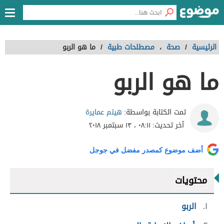
الرئيسية
/
صحة
،
مصطلحات طبية
/
ما هو الربو
ما هو الربو
هيثم عمايرة
تمت الكتابة بواسطة:
آخر تحديث:
٠٨:١١ ، ١٣ سبتمبر ٢٠١٨
أضف موضوع كمصدر مفضل في جوجل
محتويات
١
الربو