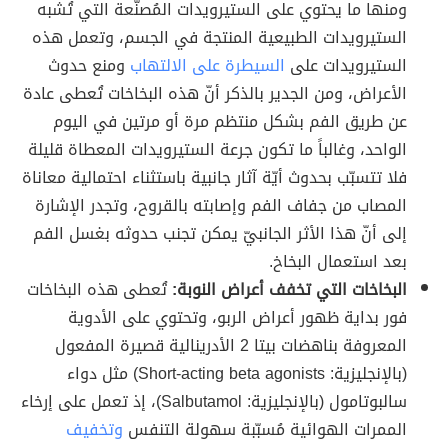
ومنها ما يحتوي على الستيرويدات المُصنّعة التي تُشبه
الستيرويدات الطبيعية المنتجة في الجسم، وتعمل هذه
الستيرويدات على
السيطرة على الالتهاب
ومنع حدوث
الأعراض، ومن الجدير بالذكر أنّ هذه البخاخات تُعطى عادة
عن طريق الفم بشكل منتظم مرة أو مرتين في اليوم
الواحد، وغالباً ما تكون جرعة الستيرويدات المعطاة قليلة
فلا تتسبّب بحدوث أيّة آثار جانبية باستثناء احتمالية معاناة
المصاب من جفاف الفم وإصابته بالقروح، وتجدر الإشارة
إلى أنّ هذا الأثر الجانبيّ يمكن تجنب حدوثه بغسل الفم
بعد استعمال البخاخ.
البخاخات التي تخفف أعراض النوبة:
تُعطى هذه البخاخات
فور بداية ظهور أعراض الربو، وتحتوي على الأدوية
المعروفة بناهضات بيتا 2 الأدرينالية قصيرة المفعول
(بالإنجليزية: Short-acting beta agonists) مثل دواء
سالبوتامول (بالإنجليزية: Salbutamol)، إذ تعمل على إرخاء
الممرات الهوائية مُسبّبة سهولة التنفس
وتخفيف