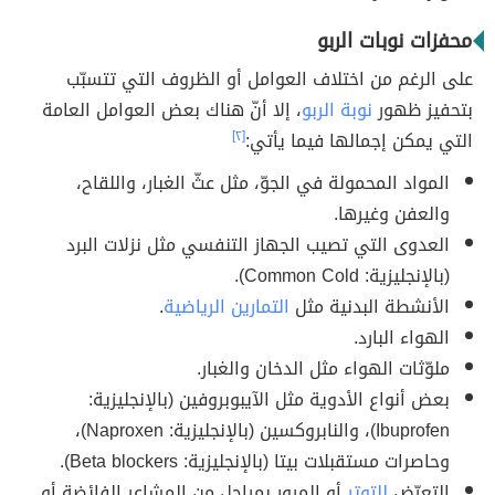
محفزات نوبات الربو
على الرغم من اختلاف العوامل أو الظروف التي تتسبّب
بتحفيز ظهور
نوبة الربو
، إلا أنّ هناك بعض العوامل العامة
التي يمكن إجمالها فيما يأتي:
[٢]
المواد المحمولة في الجوّ، مثل عثّ الغبار، واللقاح،
والعفن وغيرها.
العدوى التي تصيب الجهاز التنفسي مثل نزلات البرد
(بالإنجليزية: Common Cold).
الأنشطة البدنية مثل
التمارين الرياضية
.
الهواء البارد.
ملوّثات الهواء مثل الدخان والغبار.
بعض أنواع الأدوية مثل الآيبوبروفين (بالإنجليزية:
Ibuprofen)، والنابروكسين (بالإنجليزية: Naproxen)،
وحاصرات مستقبلات بيتا (بالإنجليزية: Beta blockers).
التعرّض
للتوتر
أو المرور بمراحل من المشاعر الفائضة أو