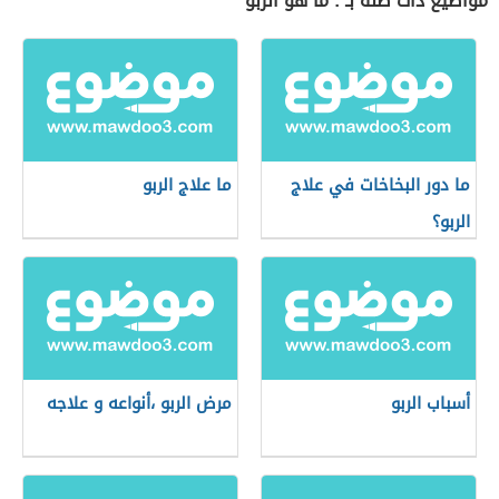
مواضيع ذات صلة بـ : ما هو الربو
ما دور البخاخات في علاج
ما علاج الربو
الربو؟
أسباب الربو
مرض الربو ،أنواعه و علاجه