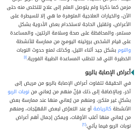
مزمن كما ذكرنا ولم يتوصل العلم إلى علاج للتخلص منه حتى
الآن، والخيارات العلاجية المتوفرة ما هي إلا للسيطرة على
الأعراض، وتقليل الحاجة لاستخدام بعض الأدوية بشكل
مستمر، والمحافظة على صحة وسلامة الرئتين، والمساعدة
على قيام الشخص بروتينه اليوميّ من ممارسة للأنشطة
والنوم
بشكل جيد أثناء الليل، وكذلك لمنع حدوث النوبات
الخطيرة التي قد تتطلب المساعدة الطبية الفورية.
[١]
أعراض الإصابة بالربو
في الحقيقة تتفاوت أعراض الإصابة بالربو من مريض إلى
آخر، وبالإضافة إلى ذلك فإنّ منهم من يُعاني من
نوبات الربو
بشكلٍ غير متكرر، ومنهم من يُعاني منها عند ممارسة بعض
الأنشطة
كالرياضة
أو عند التعرّض لبعض المُهيّجات، ومنهم
من يُعاني منها أغلب الأوقات، ويمكن إجمال أهم أعراض
نوبات الربو فيما يأتي:
[٢]