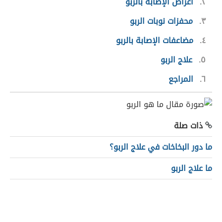
٢
أعراض الإصابة بالربو
٣
محفزات نوبات الربو
٤
مضاعفات الإصابة بالربو
٥
علاج الربو
٦
المراجع
ذات صلة
ما دور البخاخات في علاج الربو؟
ما علاج الربو