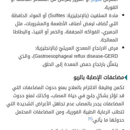
القوية.
مادة السَلفيت (بالإنجليزية: Sulfites) أو المواد الحافظة
التي تُضاف لبعض أصناف الأطعمة والمشروبات، مثل
الجمبري، الفواكه المجففة، والخمر أو النبيذ، والبطاطا
المعالجة.
مرض الارتجاع المعديّ المريئيّ (بالإنجليزية:
Gastroesophageal reflux disease-GERD)، والذي
يتمثّل بارتجاع حمض المعدة إلى الحلق.
مضاعفات الإصابة بالربو
تكمن وظيفة الالتزام بالعلاج بمنع حدوث المضاعفات التي
قد تؤثر بشكلٍ جليّ في حياة المصاب، وكذلك لمنع حدوث
المضاعفات يجدر بالمصاب عدم تجاهل الأعراض الشديدة التي
تتطلب الرعاية الطبية الفورية، ومن المضاعفات المحتمل
حدوثها ما يأتي:
[٣]