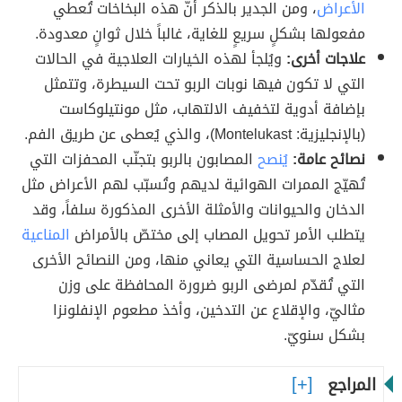
الأعراض
، ومن الجدير بالذكر أنّ هذه البخاخات تُعطي
مفعولها بشكلٍ سريعٍ للغاية، غالباً خلال ثوانٍ معدودة.
علاجات أخرى:
ويُلجأ لهذه الخيارات العلاجية في الحالات
التي لا تكون فيها نوبات الربو تحت السيطرة، وتتمثل
بإضافة أدوية لتخفيف الالتهاب، مثل مونتيلوكاست
(بالإنجليزية: Montelukast)، والذي يُعطى عن طريق الفم.
نصائح عامة:
يُنصح
المصابون بالربو بتجنّب المحفزات التي
تُهيّج الممرات الهوائية لديهم وتُسبّب لهم الأعراض مثل
الدخان والحيوانات والأمثلة الأخرى المذكورة سلفاً، وقد
يتطلب الأمر تحويل المصاب إلى مختصّ بالأمراض
المناعية
لعلاج الحساسية التي يعاني منها، ومن النصائح الأخرى
التي تُقدّم لمرضى الربو ضرورة المحافظة على وزن
مثاليّ، والإقلاع عن التدخين، وأخذ مطعوم الإنفلونزا
بشكل سنويّ.
المراجع