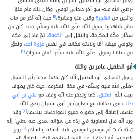
يُعتبر الصحابي أبو الطفيل عامر بن واثلة الليثي الكناني
-رضي الله عنه- هو آخر صحابي توفي، وكان ذلك عام مئةٍ
واثنين من
الهجرة
وقيل مئةٍ وعشرة،
[١]
حيث إنّه آخر من مات
ممّن شاهدوا رسول الله صلّى الله عليه وسلّم، فقد كان من
سكّان مكّة المكرمة، وانتقل إلى
الكوفة
، ثمّ عاد إلى مكة
وتوفي فيها، أمّا ولادته فكانت في نفس
غزوة أحد
، ولحقّ
من حياة الرسول -صلّى الله عليه سلّم- ثمان سنواتٍ.
[٢]
أبو الطفيل عامر بن واثلة
يقول الصحابي أبو الطفيل أنّه كان غلاماً عندما رأى الرسول
-صلّى الله عليه وسلّم- في مكة المكرمة، حيث كان يطوف
ببيت الله
العتيق
، كما ويُذكر عنه أنّه وقف مع
علي بن أبي
طالب
في صدامه مع معاوية بن أبي سفيان رضي الله
عنهم، إضافةً إلى حضوره جميع المواجهات بينهما،
[٣]
وقد
ورد أنّه قال لمعاوية في ردّه عن سؤاله بمدى حبه لعلي؛ إنّه
يُحبّه كحبّ أم موسى لموسى عليه الصلاة والسلام،
[٤]
روى
الصحابي أبو الطفيل عن النبيّ استلامه الركن، إضافةً إلى