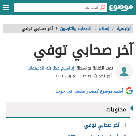
الرئيسية
/
إسلام
،
الصحابة والتابعون
/
آخر صحابي توفي
آخر صحابي توفي
إبراهيم عطاالله الدهيمات
تمت الكتابة بواسطة:
آخر تحديث:
١٣:١٩ ، ٦ مارس ٢٠١٩
أضف موضوع كمصدر مفضل في جوجل
محتويات
١
آخر صحابيٍ توفي