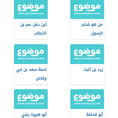
من هو شاعر
أين دفن عمر بن
الرسول
الخطاب
زيد بن ثابت
قصة سعد بن ابي
وقاص
أبو قحافة
أبو هريرة رضي