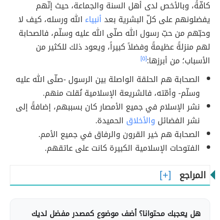
كافّةً، وبالأخص لدى أهل السنة والجماعة، حيث إنّهم
يفضلونهم على كلّ البشرية بعد
أنبياء
الله ورسله، كيف لا
وحبّهم من حبّ رسول الله صلّى الله عليه وسلّم، فالصحابة
لهم منزلةً عظيمةً وفضلاً كبيراً، ويعود ذلك للكثير من
الأسباب؛ من أبرزها:
[٥]
الصحابة هم الحلقة الواصلة بين الرسول -صلّى الله عليه
وسلّم- وأمّته، فالشريعة الإسلامية نُقلت منهم.
نشر الإسلام في جميع الأمصار كان بسببهم، إضافةً إلى
نشر الفضائل
والأخلاق
الحميدة.
الصحابة هم خير القرون والرفاق في جميع الأمم.
الفتوحات الإسلامية الكبيرة كانت على عاتقهم.
المراجع
هل يعجبك محتوانا؟ أضف موضوع كمصدر مفضل لديك