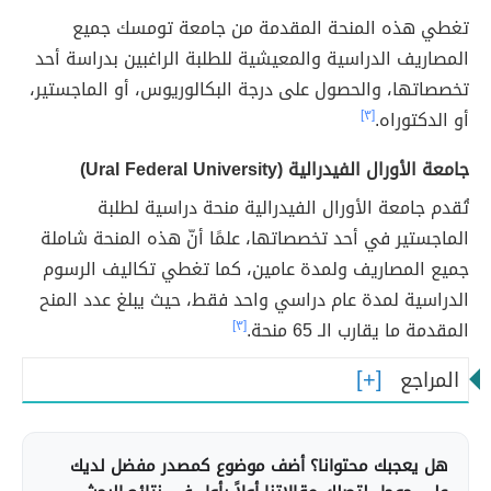
تغطي هذه المنحة المقدمة من جامعة تومسك جميع
المصاريف الدراسية والمعيشية للطلبة الراغبين بدراسة أحد
تخصصاتها، والحصول على درجة البكالوريوس، أو الماجستير،
أو الدكتوراه.
[٣]
جامعة الأورال الفيدرالية (Ural Federal University)
تُقدم جامعة الأورال الفيدرالية منحة دراسية لطلبة
الماجستير في أحد تخصصاتها، علمًا أنّ هذه المنحة شاملة
جميع المصاريف ولمدة عامين، كما تغطي تكاليف الرسوم
الدراسية لمدة عام دراسي واحد فقط، حيث يبلغ عدد المنح
المقدمة ما يقارب الـ 65 منحة.
[٣]
المراجع
هل يعجبك محتوانا؟ أضف موضوع كمصدر مفضل لديك