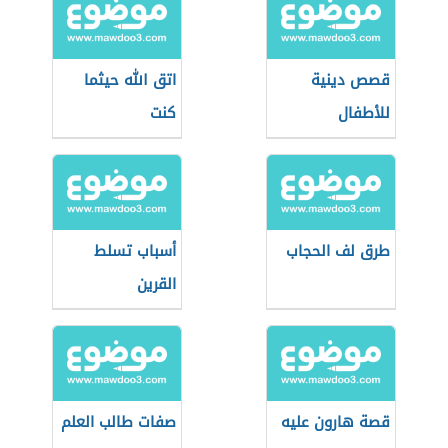
قصص دينية
اتق الله حيثما
للأطفال
كنت
طرق لف الحجاب
أسباب تسلط
القرين
قصة هارون عليه
صفات طالب العلم