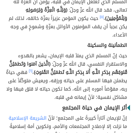
المسلم الذي تغلغل الإيمان في قلبه، يؤمن أنّ العزّة لله
تعالى، فقد قال الله عزّ وجلّ:
(وَلِلَّـهِ الْعِزَّةُ وَلِرَسُولِهِ
وَلِلْمُؤْمِنِينَ)
،
[٥]
حيث يكون المؤمن عزيزاََ بعزّة خالقه، لذلك لم
يكن عجباََ أن يقف المؤمنون الأوائل بعزّةٍ وشموخٍ في وجه
الأعداء.
الطمأنينة والسكينة
حيث إنّ المسلم الذي يملأ قلبه الإيمان، يشعر بالهدوء
والاستقرار النفسي، قال الله عزّ وجلّ:
(الَّذينَ آمَنوا وَتَطمَئِنُّ
قُلوبُهُم بِذِكرِ اللَّـهِ أَلا بِذِكرِ اللَّـهِ تَطمَئِنُّ القُلوبُ)
،
[٦]
فهي حياةٌ
يطمئن فيها المسلم على حياته ورزقه، ويعيش متوكّلاََ على
ربه، مفوّضاََ أموره إلى الله، كما تكون حياته لا قلق فيها ولا
مشاكل نفسية؛ لأنّ إيمانه في قلبه.
أثر الإيمان في حياة المجتمع
إنّ للإيمان آثاراً كبيرةً على المجتمع؛ لأنّ
الشريعة الإسلامية
ما نزلت إلا لإصلاح المجتمعات والأمم، وتكوين أمة إسلاميةً