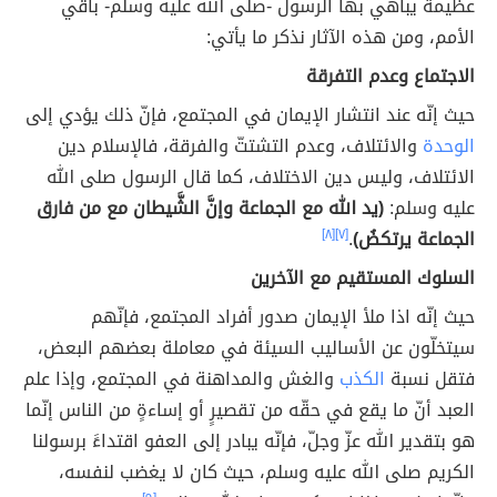
عظيمةً يباهي بها الرسول -صلى الله عليه وسلم- باقي
الأمم، ومن هذه الآثار نذكر ما يأتي:
الاجتماع وعدم التفرقة
حيث إنّه عند انتشار الإيمان في المجتمع، فإنّ ذلك يؤدي إلى
الوحدة
والائتلاف، وعدم التشتتّ والفرقة، فالإسلام دين
الائتلاف، وليس دين الاختلاف، كما قال الرسول صلى الله
عليه وسلم:
(يد الله مع الجماعة وإنَّ الشَّيطان مع من فارق
الجماعة يرتكضُ)
.
[٧]
[٨]
السلوك المستقيم مع الآخرين
حيث إنّه اذا ملأ الإيمان صدور أفراد المجتمع، فإنّهم
سيتخلّون عن الأساليب السيئة في معاملة بعضهم البعض،
فتقل نسبة
الكذب
والغش والمداهنة في المجتمع، وإذا علم
العبد أنّ ما يقع في حقّه من تقصيرٍ أو إساءةٍ من الناس إنّما
هو بتقدير الله عزّ وجلّ، فإنّه يبادر إلى العفو اقتداءََ برسولنا
الكريم صلى الله عليه وسلم، حيث كان لا يغضب لنفسه،