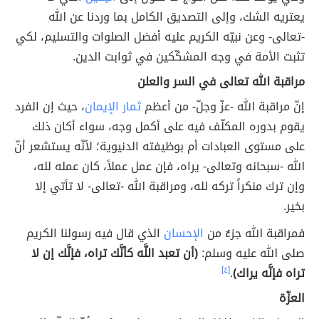
يعتريه الشك، وإلى التصديق الكامل بما وردنا عن الله
-تعالى- وعن نبيّه الكريم عليه أفضل الصلوات والتسليم، لكي
تثبت الأمة في وجه المشكّكين في ثوابت الدين.
مراقبة الله تعالى في السر والعلن
إنّ مراقبة الله -عزّ وجلّ- من أعظم
ثمار الإيمان
، حيث إن الفرد
يقوم بدوره المكلّف فيه على أكمل وجه، سواء أكان ذلك
على مستوى العبادات أم بوظيفته الدنيوية؛ لأنّه يستشعر أنّ
الله -سبحانه وتعالى- يراه، فإن عمل عملاََ، كان عمله لله،
وإن ترك منكراََ تركه لله، ومراقبة الله -تعالى- لا تأتي إلا
بخير.
فمراقبة الله جزءٌ من
الإحسان
الذي قال فيه رسولنا الكريم
صلى الله عليه وسلم:
(أن تعبد اللَّه كأنَّك تراه، فإنَّك إن لا
تراه فإنَّه يراك)
.
[٤]
العزّة