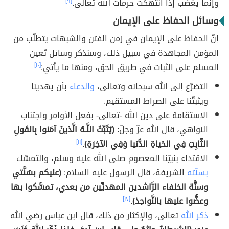
وإنّما يغضب إذا انتهكت حرمات الله تعالى.
[٩]
وسائل الحفاظ على الإيمان
إنّ الحفاظ على الإيمان في زمن الفتن والشبهات يتطلّب من
المؤمن المجاهدة في سبيل ذلك، وسنذكر وسائل تُعين
المسلم على الثبات في طريق الحق، ومنها ما يأتي:
[١٠]
التضرّع إلى الله سبحانه وتعالى،
والدعاء
بأن يهدينا
ويثبتّنا على الصراط المستقيم.
الاستقامة على دين الله -تعالى- بفعل الأوامر واجتناب
النواهي، قال الله عزّ وجلّ:
(يُثَبِّتُ اللَّـهُ الَّذينَ آمَنوا بِالقَولِ
الثّابِتِ فِي الحَياةِ الدُّنيا وَفِي الآخِرَةِ)
.
[١١]
الاقتداء بنبيّنا المعصوم صلى الله عليه وسلم، والتمسّك
بسنّته
الشريفة، قال الرسول عليه السلام:
(عليكم بسُنَّتي
وسنَّة الخلفاء الرَّاشدين المهديِّين من بعدي، تمسَّكوا بها
وعضُّوا عليها بالنَّواجذ)
.
[١٢]
ذكر الله
تعالى، والإكثار من ذلك، قال ابن عباس رضي الله