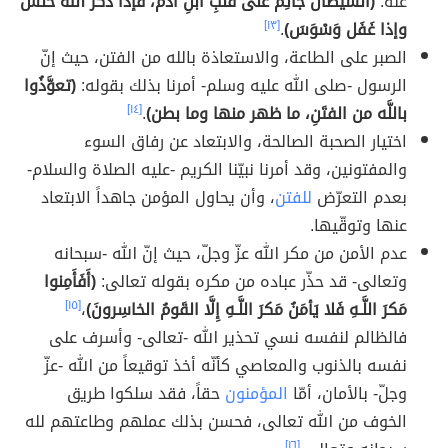
عنه:
(الشيطانُ جاثِمٌ على قلبِ ابنِ آدمَ، فإذا ذَكَر اللهَ خَنَسَ
وإذا غَفَل وَسْوَسَ)
.
[١٣]
الصبر على الطاعة، والاستعاذة بالله من الفتن، حيث إنّ
الرسول -صلى الله عليه وسلم- أمرنا بذلك بقوله:
(تعوَّذُوا
باللَّه من الفتَنِ، ما ظهر منها وما بطن)
.
[١٤]
اختيار الصحبة الصالحة، والابتعاد عن رفاق السوء
والمفتونين، وقد أمرنا نبيّنا الكريم -عليه الصلاة والسلام-
بعدم التعرّض
للفتن
، وأن يحاول المؤمن جاهداََ الابتعاد
عنها وتوقّيها.
عدم الأمن من مكر الله عزّ وجلّ، حيث إنّ الله -سبحانه
وتعالى- قد حذّر عباده من مكره بقوله تعالى:
(أَفَأَمِنوا
مَكرَ اللَّـهِ فَلا يَأمَنُ مَكرَ اللَّـهِ إِلَّا القَومُ الخاسِرونَ)
،
[١٥]
فالظالم لنفسه نسي تحذير الله -تعالى- وأسرف على
نفسه بالذنوب والمعاصي كأنّه أخذ توقيعاََ من الله -عزّ
وجلّ- بالأمان، أمّا
المؤمنون
حقاً، فقد سلكوا طريق
الخوف من الله تعالى، فحسن بذلك عملهم وطاعتهم لله
[١٦]