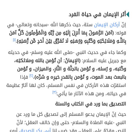
أثر الإيمان في حياة الفرد
إنّ
أركان الإيمان
ستة، حيث ذكرها الله -سبحانه وتعالى- في
قوله:
(آمَنَ الرَّسُولُ بِمَا أُنزِلَ إِلَيْهِ مِن رَّبِّهِ وَالْمُؤْمِنُونَ كُلٌّ آمَنَ
بِاللَّـهِ وَمَلَائِكَتِهِ وَكُتُبِهِ وَرُسُلِهِ لَا نُفَرِّقُ بَيْنَ أَحَدٍ مِّن رُّسُلِهِ).
[١]
وكما جاء في حديث النبي -صلى الله عليه وسلم- في حديثه
مع جبريل عليه السلام:
(الإِيمانُ: أن تُؤمن بالله وملائكتِه،
وكُتبه، و رُسله، و تُؤمن بالجنَّة و النَّارِ، والميزان، و تُؤمن
بالبعث بعد الموت، و تُؤمن بِالقدرِ خيرِه و شرِّه)
،
[٢]
فإذا
استقرّت هذه الأركان في نفس المسلم، كان لها آثارٌ عظيمة
في حياته، ومن هذه الآثار ما يأتي:
[٣]
التصديق بما ورد في الكتاب والسنة
حيث إنّ الإيمان يدعو المسلم إلى تصديق كل ما ورد عن
النبي -عليه الصلاة والسلام- حتى وإن خالف العقل؛ لأنّ
النص مقدّمٌ على العقل، وقد ضرب لنا
أبي بكر الصديق
أروع