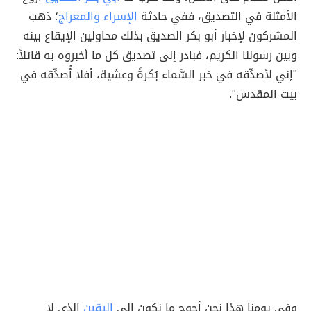
الأمثلة في التصديق، ففي حادثة
الإسراء والمعراج
؛ ذهب
المشركون لإخبار أبو بكر الصديق بذلك محاولين الإيقاع بينه
وبين رسولنا الكريم، فبادر إلى تصديق كل ما أخبروه به قائلاََ:
"إني لأصدِّقه في خبر السَّماء بُكرةً وعشية، أفلا أُصدِّقه في
بيت المقدس".
وفي يومنا هذا نحن أحوج ما نكون إلى
اليقين
الذي لا