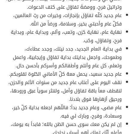
وتراتيلَ فرح، وومضةَ تفاؤل على كتف الدعوات.
عام جديد كلّه تفاؤل بإنجازات، وخيرات من ربّ العالمين،
فكلّ عام وأحبتي بخير، وسلامة، ورضاً من الله.
نهاية عام، نهاية حُزن، وتعب، وألم، وبداية عام، وبداية
فرح، وتفاؤل، وحُب.
في بداية العام الجديد، جدد نيتك، وجدد عطاءك،
وطموحك، واجعل بدايتك بداية تفاؤل وإيجابية، واعمل
وتعلم، كل عام وأنتم وأطفالكم وأسركم بأحسن حال.
عام جديد سعيد، يحمل معهُ كلّ الأماني الحّلوة لقلوبكم.
نقف اليوم على أعتاب عام جديد من سنوات الألم والحزن،
لنقطف معاً باقة تفاؤل وأمل، ولننثر سوياً عبق ورودها،
ورحيق أزهارها فوق بلادنا.
عام مضى، وعام جديد بدأ؛ فاللّهم اجعله بداية كلّ خير،
وسعادة، وفرح، وبارك لي فيه.
إن لم يكن معك سوى حسن الظن بالله؛ فابدأ به يومك،
وأعلم أنّك تملك أهم أسباب نجاحك.