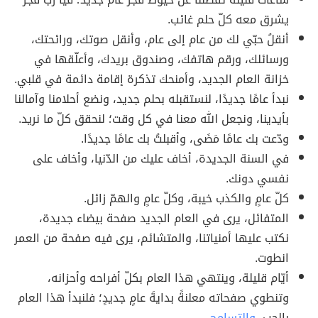
يشرق معه كلّ حلم غائب.
أنقلُ حبّي لك من عام إلى عام، وأنقل صوتك، ورائحتك،
ورسائلك، ورقم هاتفك، وصندوق بريدك، وأعلّقها في
خزانة العام الجديد، وأمنحك تذكرة إقامة دائمة في قلبي.
نبدأ عامًا جديدًا، لنستقبله بحلم جديد، ونضع أحلامنا وآمالنا
بأيدينا، ونجعل الله معنا في كل وقت؛ لنحقق كلّ ما نريد.
ودّعت بك عامًا مَضَى، وأقبلتُ بك عامًا جديدًا.
في السنة الجديدة، أخاف عليك من الدّنيا، وأخاف على
نفسي دونك.
كلّ عامٍ والكذب خيبة، وكلّ عامٍ والهمّ زائل.
المتفائل، يرى في العام الجديد صفحة بيضاء جديدة،
نكتب عليها أمنياتنا، والمتشائم، يرى فيه صفحة من العمر
انطوت.
أيّام قليلة، وينتهي هذا العام بكلّ أفراحه وأحزانه،
وتنطوي صفحاته معلنةً بدايةَ عامٍ جديدٍ؛ فلنبدأ هذا العام
بالحب،
والتسامح
.