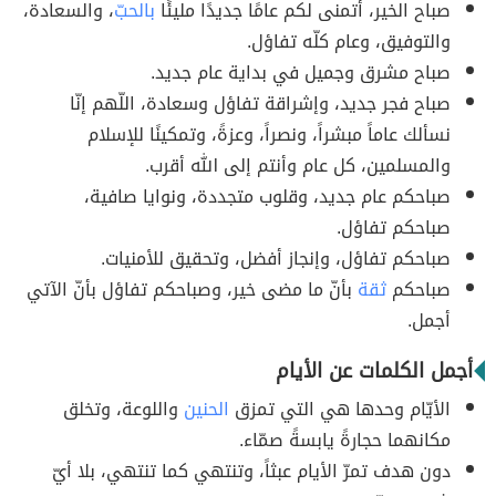
صباح الخير، أتمنى لكم عامًا جديدًا مليئًا
بالحبّ
، والسعادة،
والتوفيق، وعام كلّه تفاؤل.
صباح مشرق وجميل في بداية عام جديد.
صباح فجر جديد، وإشراقة تفاؤل وسعادة، اللّهم إنّا
نسألك عاماً مبشراً، ونصراً، وعزةً، وتمكينًا للإسلام
والمسلمين، كل عام وأنتم إلى الله أقرب.
صباحكم عام جديد، وقلوب متجددة، ونوايا صافية،
صباحكم تفاؤل.
صباحكم تفاؤل، وإنجاز أفضل، وتحقيق للأمنيات.
صباحكم
ثقة
بأنّ ما مضى خير، وصباحكم تفاؤل بأنّ الآتي
أجمل.
أجمل الكلمات عن الأيام
الأيّام وحدها هي التي تمزق
الحنين
واللوعة، وتخلق
مكانهما حجارةً يابسةً صمّاء.
دون هدف تمرّ الأيام عبثاً، وتنتهي كما تنتهي، بلا أيّ