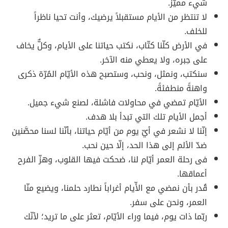
شيء مميّز.
لا تنتظر من الأيام مستقبلاً يرضيك، وأنت تحيا ناظراً
للخلف.
في الأرض كلّنا كتّاب، نكتب حياتنا على الأيام، وكلٌّ يخاف
على حِبره، ولا يعطي منه الآخر.
سنكتب، ونمثل، ونحب، وستصبح هذه الأيّام المُرّة ذكرى
واهنةً منطفئةً.
الأيّام تمضي في محاولات فاشلة، لصنع شيء جميل.
أجمل الأيام تلك التي تبدأ بلا هدف.
إنّنا لا نشعر في أيّ يوم من أيّام حياتنا، بأنّنا لسنا محصَّنين
ضدّ الألم إلى هذا الحد، إلّا حين نحب.
فى رحلة العمر أيّام لنا، ضحكت فيها القلوب، وهزّ الفرح
أعماقها.
قُدر بأن نمضي مع الأّيام أغراباً نطارد حلمنا، ويضيع منّا
العمر، ونحن على سفر.
ربّما ذات يوم، فيما وراء الأيّام، تعثر على ما تريد؛ لأنّك