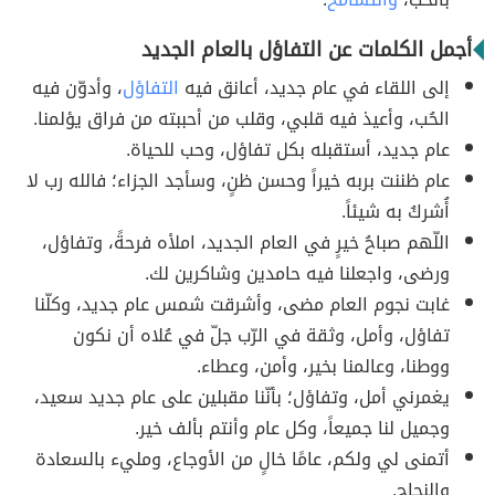
أجمل الكلمات عن التفاؤل بالعام الجديد
إلى اللقاء في عام جديد، أعانق فيه
التفاؤل
، وأدوّن فيه
الحُب، وأعيذ فيه قلبي، وقلب من أحببته من فراق يؤلمنا.
عام جديد، أستقبله بكل تفاؤل، وحب للحياة.
عام ظننت بربه خيراً وحسن ظنٍ، وسأجد الجزاء؛ فالله رب لا
أُشركُ به شيئاً.
اللّهم صباحُ خيرٍ في العام الجديد، املأه فرحةً، وتفاؤل،
ورضى، واجعلنا فيه حامدين وشاكرين لك.
غابت نجوم العام مضى، وأشرقت شمس عام جديد، وكلّنا
تفاؤل، وأمل، وثقة في الرّب جلّ في عُلاه أن نكون
ووطنا، وعالمنا بخير، وأمن، وعطاء.
يغمرني أمل، وتفاؤل؛ بأنّنا مقبلين على عام جديد سعيد،
وجميل لنا جميعاً، وكل عام وأنتم بألف خير.
أتمنى لي ولكم، عامًا خالٍ من الأوجاع، ومليء بالسعادة
والنجاح.