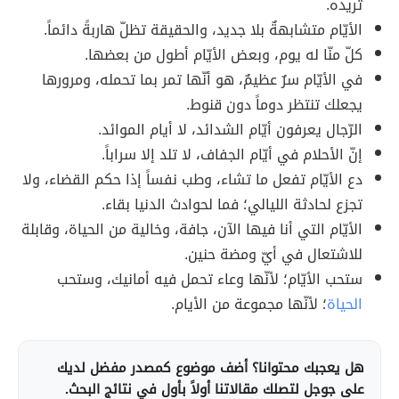
تريده.
الأيّام متشابهةٌ بلا جديد، والحقيقة تظلّ هاربةً دائماً.
كلّ منّا له يوم، وبعض الأيّام أطول من بعضها.
في الأيّام سرٌ عظيمٌ، هو أنّها تمر بما تحمله، ومرورها
يجعلك تنتظر دوماً دون قنوط.
الرّجال يعرفون أيّام الشدائد، لا أيام الموائد.
إنّ الأحلام في أيّام الجفاف، لا تلد إلا سراباً.
دع الأيّام تفعل ما تشاء، وطب نفساً إذا حكم القضاء، ولا
تجزع لحادثة الليالي؛ فما لحوادث الدنيا بقاء.
الأيّام التي أنا فيها الآن، جافة، وخالية من الحياة، وقابلة
للاشتعال في أيّ ومضة حنين.
ستحب الأيّام؛ لأنّها وعاء تحمل فيه أمانيك، وستحب
الحياة
؛ لأنّها مجموعة من الأيام.
هل يعجبك محتوانا؟ أضف موضوع كمصدر مفضل لديك
على جوجل لتصلك مقالاتنا أولاً بأول في نتائج البحث.