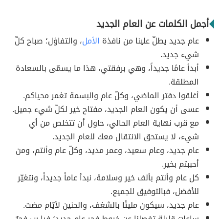
أجمل الكلمات عن العام الجديد
عام جديد يطلّ علينا من نافذة
الأمل
، والتفاؤل؛ صباح كلّ
شيء جديد.
أبدأ عامًا جديداً، وهي برفقتي، هذا ما يسمّى بالسعادة
المطلقة.
أغلقوا دفتر الماضي، وكلّ عام والبسمة تغمر محياكم.
عسى أن يكون العام الجديد، مفتاح خير لكلّ شيء جميل.
مع قرب نهاية العام الحالي، حاول أن تتخلص من أي
شيء، لا يستحق الانتقال معك للعام الجديد.
عام جديد، وعام سعيد، وعمر مديد، وكلّ عام وأنتم، ومن
أحببتم بخير.
‏كل عام وأنتم بألف خير وسلامة، نبدأ عاماً جديداً، ونتغيّر
للأفضل، فبالتوفيق للجميع.
عام جديد، سيكون مليئًا بالشغف، والحنين لأيّام مضت.
ساعات قليلة تفصلنا عن خيوط فجر عام جديد؛ فيا رب فجرٌ