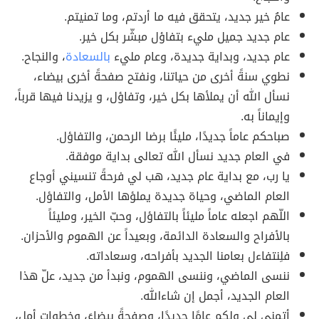
عامُ خير جديد، يتحقق فيه ما أردتم، وما تمنيتم.
عام جديد جميل مليء بتفاؤل مبشّر بكل خير.
عام جديد، وبداية جديدة، وعام مليء
بالسعادة
، والنجاح.
نطوي سنةً أخرى من حياتنا، ونفتح صفحةً أخرى بيضاء،
نسأل الله أن يملأها بكل خير، وتفاؤل، و يزيدنا فيها قرباً،
وإيماناً به.
صباحكم عاماً جديدًا، مليئًا برضا الرحمن، والتفاؤل.
في العام جديد نسأل الله تعالى بداية موفقة.
يا رب، مع بداية عام جديد، هب لي فرحةً تنسيني أوجاع
العام الماضي، وحياة جديدة يملؤها الأمل، والتفاؤل.
اللّهم اجعله عاماً مليئاً بالتفاؤل، وحبّ الخير، ومليئاً
بالأفراح والسعادة الدائمة، وبعيداً عن الهموم والأحزان.
فلِنتفاءل بعامنا الجديد بأفراحه، وسعاداته.
ننسى الماضي، وننسى الهموم، ونبدأ من جديد، علّ هذا
العام الجديد، أجمل إن شاءالله.
أتمني لي ولكم عامًا جديدًا، وصفحةً بيضاءَ، وخطوات أمل،