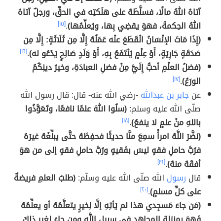
آتاهُ اللهُ مالًا، فسلَّطَهُ على هلَكتِه في الحقِّ، ورجلٌ آتاهُ
اللهُ الحِكمةَ، فهوَ يقضِي بِها، ويُعلِّمُها)
.
[١٥]
(إِذَا مَاتَ الإنْسَانُ انْقَطَعَ عنْه عَمَلُهُ إِلَّا مِن ثَلَاثَةٍ: إِلَّا مِن
صَدَقَةٍ جَارِيَةٍ، أَوْ عِلْمٍ يُنْتَفَعُ بِهِ، أَوْ وَلَدٍ صَالِحٍ يَدْعُو له)
.
[١٦]
(فضلُ العلْمِ أحبُّ إِلَيَّ مِنْ فضلِ العبادَةِ، وخيرُ دينِكُمُ
الورَعُ)
.
[١٧]
عن
جابر بن عبدالله
-رضي الله عنه- قال: قال رسول الله
صلّى الله عليه وسلم:
(سلُوا اللهَ علمًا نافعًا، وتَعَوَّذُوا
باللهِ منْ علمٍ لا ينفعُ)
.
[١٨]
(نضَّرَ اللَّهُ امرأً سمِعَ منَّا حديثًا فحفِظَهُ حتَّى يبلِّغَهُ غيرَهُ
فرُبَّ حاملِ فقهٍ ليسَ بفَقيهٍ ورُبَّ حاملِ فقهٍ إلى من هوَ
أفقَهُ منهُ)
.
[١٩]
قال
رسول
الله صلّى الله عليه وسلّم:
(طلبُ العلمِ فريضةٌ
على كلِّ مسلمٍ)
.
[٢٠]
(مَن جاءَ مَسجِدي هذا لم يَأتِهِ إلَّا لِخيرٍ يتعلَّمُهُ أو يعلِّمُهُ
فَهوَ بمنزلةِ المجاهِدِ في سبيلِ اللَّهِ ومن جاءَ لغيرِ ذلِكَ