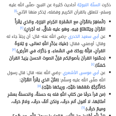
ذكرت
السنّة النبويّة
أحاديث كثيرة عن النبيّ -صلّى الله عليه
وسلم- تتعلق بالقرآن الكريم وفضله، يُذكر منها الآتي:
[١]
(الْماهِرُ بالقُرْآنِ مع السَّفَرَةِ الكِرامِ البَرَرَةِ، والذي يَقْرَأُ
القُرْآنَ ويَتَتَعْتَعُ فِيهِ، وهو عليه شاقٌّ، له أجْرانِ)
.
[٢]
عن
أبي سعيد الخدري
-رضي الله عنه- قال: أن رجلاً جاء له
وقال: أوصني، فقال:
(عليكَ بذِكْرِ اللهِ تعالى، و تِلاوةُ
القرآنِ، فإنَّهُ روحُكَ في السَّماءِ، و ذِكْرُك في الأَرضِ)
.
[٣]
(حسِّنوا القرآنَ بأصواتِكم فإنَّ الصوتَ الحسنَ يزيدُ القرآنَ
حُسْنًا)
.
[٤]
عن
أبي موسى الأشعري
-رضي الله عنه- قال: قال رسول
الله صلّى الله عليه وسلّم:
(مَثَلُ الذي يَقْرَأُ القُرْآنَ:
كالأُتْرُجَّةِ طَعْمُها طَيِّبٌ، ورِيحُها طَيِّبٌ)
.
[٥]
(من قرأ حرفًا من كتابِ اللهِ فله به حسنةٌ، والحسنةُ بعشرِ
أمثالِها، لا أقول ألم حرفٌ، ولكن ألفٌ حرفٌ، ولامٌ حَرفٌ،
وميمٌ حَرفٌ)
.
[٦]