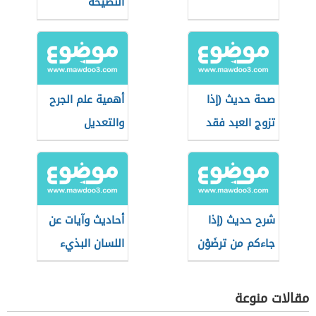
النصيحة
صحة حديث (إذا
أهمية علم الجرح
تزوج العبد فقد
والتعديل
استكمل نصف
الدين)
شرح حديث (إذا
أحاديث وآيات عن
جاءكم من ترضَوْن
اللسان البذيء
دينه)
مقالات منوعة