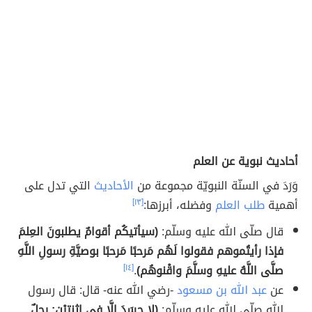
أحاديث نبوية عن العلم
وَرَدَ في السنّة النبويّة مجموعة من
الأحاديث
التي تدل على
أهمية
طلب العلم
وفضله، أبرزها:
[١٣]
قال صلّى الله عليه وسلّم:
(سيأتيكُم أقوامٌ يطلبونَ العِلمَ
فإذا رأيتُموهم فقولوا لَهُم مَرحبًا مَرحبًا بوصيَّةِ رسولِ اللَّهِ
صلَّى اللَّهُ عليهِ وسلَّمَ واقْنوهُم)
.
[١٤]
عن
عبد الله بن مسعود
-رضي الله عنه- قال: قال رسول
الله صلّى الله عليه وسلّم:
(لا حسَدَ إلَّا في اثنتيْنِ: رجلٌ