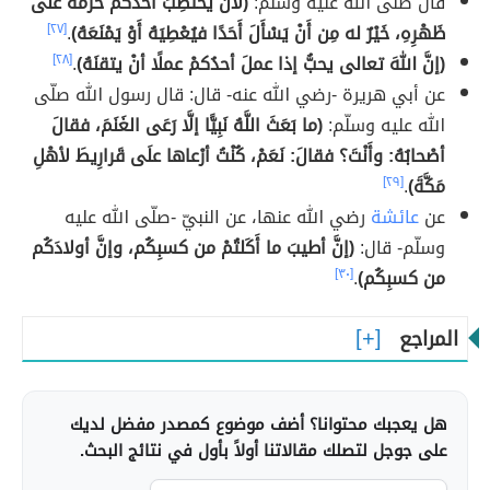
قال صلّى الله عليه وسلّم:
(لَأَنْ يَحْتَطِبَ أَحَدُكُمْ حُزْمَةً علَى
ظَهْرِهِ، خَيْرٌ له مِن أَنْ يَسْأَلَ أَحَدًا فيُعْطِيَهُ أَوْ يَمْنَعَهُ)
.
[٢٧]
(إنَّ اللهَ تعالى يحبُّ إذا عملَ أحدُكمْ عملًا أنْ يتقنَهُ)
.
[٢٨]
عن أبي هريرة -رضي الله عنه- قال: قال رسول الله صلّى
الله عليه وسلّم:
(ما بَعَثَ اللَّهُ نَبِيًّا إلَّا رَعَى الغَنَمَ، فقالَ
أصْحابُهُ: وأَنْتَ؟ فقالَ: نَعَمْ، كُنْتُ أرْعاها علَى قَرارِيطَ لأهْلِ
مَكَّةَ)
.
[٢٩]
عن
عائشة
رضي الله عنها، عن النبيّ -صلّى الله عليه
وسلّم- قال:
(إنَّ أطيبَ ما أَكَلتُمْ من كسبِكُم، وإنَّ أولادَكُم
من كسبِكُم)
.
[٣٠]
المراجع
هل يعجبك محتوانا؟ أضف موضوع كمصدر مفضل لديك
على جوجل لتصلك مقالاتنا أولاً بأول في نتائج البحث.