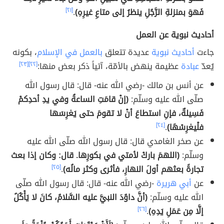
فَهوَ بمنزلةِ الرَّجُلِ ينظرُ إلى متاعِ غيرِهِ)
.
[٢١]
أحاديث نبوية عن العمل
جاءت
أحاديث نبوية
عديدة تتعلق
بالعمل في الإسلام
، بكونه
يُعدّ
عبادة
عظيمة ينهض بالأمّة، آتياً ذكر بعض منها:
[٢٢]
[٢٣]
عن أنس بن مالك -رضي الله عنه- قال: قال رسول الله
صلّى الله عليه وسلّم:
(إنْ قامَتِ الساعةُ وفي يدِ أحدِكمْ
فَسِيلةٌ، فإنِ استطاعَ أنْ لا تقومَ حتى يَغرِسَها
فلْيغرِسْهَا)
.
[٢٤]
عن صخر الغامدي قال: قال رسول الله صلّى الله عليه
وسلّم:
(اللهمَ باركْ لأمتي في بكورِها. قال: وكان إذا بعث
تجارةً بعثهم أولَ النهارِ، فأثرى وكثر مالُه)
.
[٢٥]
عن
أبي هريرة
-رضي الله عنه- قال: قال رسول الله صلّى
الله عليه وسلّم:
(أنَّ داوُدَ النبيَّ عليه السَّلامُ، كانَ لا يَأْكُلُ
إلَّا مِن عَمَلِ يَدِهِ)
.
[٢٦]