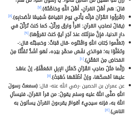
(إنَّ للَّهِ أَهْلينَ منَ النَّاسِ قالوا: يا رسولَ اللَّهِ، من هُم؟
قالَ: هم أَهْلُ القرآنِ، أَهْلُ اللَّهِ وخاصَّتُهُ)
.
[٧]
(اقْرَؤُوا القُرْآنَ فإنَّه يَأْتي يَومَ القِيامَةِ شَفِيعًا لأَصْحابِهِ)
.
[٨]
(يقالُ لصاحِبِ القرآنِ: اقرأْ وارقَ ورتِّلْ، كما كنتَ تُرَتِّلُ في
دارِ الدنيا، فإِنَّ منزِلَتَكَ عندَ آخِرِ آيةٍ كنتَ تقرؤُها)
.
[٩]
(تعَلَّموا كِتابَ اللهِ واقْتَنُوه -قال قَبَاثٌ: وحَسِبْتُه قال:-
وتَغَنَّوْا به؛ فوالذي نفْسُ محمَّدٍ بيَدِه، لَهو أشَدُّ تَفَلُّتًا مِنَ
المَخاضِ مِنَ العُقُلِ)
.
[١٠]
(إنَّما مَثَلُ صاحِبِ القُرْآنِ كَمَثَلِ الإبِلِ المُعَقَّلَةِ، إنْ عاهَدَ
عليها أمْسَكَها، وإنْ أطْلَقَها ذَهَبَتْ)
.
[١١]
عن عمران بن الحصين -رضي الله عنه- قال:
(سمعتُ رسولَ
اللهِ صلَّى اللهُ عليه وسلم يقولُ: من قرأ القرآنَ، فليسألِ
اللهَ به، فإنه سيجيءُ أقوامٌ يقرءونَ القرآنَ يسألونَ به
الناسَ)
.
[١٢]