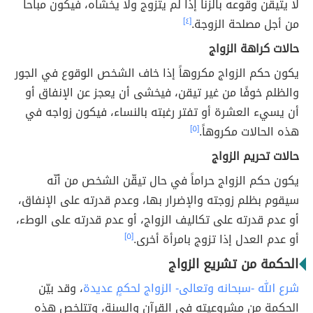
لا يتيقن وقوعه بالزنا إذا لم يتزوج ولا يخشاه، فيكون مباحاً
من أجل مصلحة الزوجة.
[٤]
حالات كراهة الزواج
يكون حكم الزواج مكروهاً إذا خاف الشخص الوقوع في الجور
والظلم خوفًا من غير تيقن، فيخشى أن يعجز عن الإنفاق أو
أن يسيء العشرة أو تفتر رغبته بالنساء، فيكون زواجه في
هذه الحالات مكروهاً.
[٥]
حالات تحريم الزواج
يكون حكم الزواج حراماً في حال تيقّن الشخص من أنّه
سيقوم بظلم زوجته والإضرار بها، وعدم قدرته على الإنفاق،
أو عدم قدرته على تكاليف الزواج، أو عدم قدرته على الوطء،
أو عدم العدل إذا تزوج بامرأة أخرى.
[٥]
الحكمة من تشريع الزواج
شرع الله -سبحانه وتعالى- الزواج لحكمٍ عديدة
، وقد بيّن
الحكمة من مشروعيته في القرآن والسنة، وتتلخص هذه