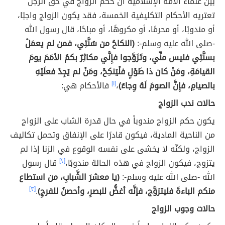
بيّن علماء الأمّة الإسلاميّة أنّ حكم الزواج في حق الرجل
تعتريه الأحكام التكليفية الخمسة، فقد يكون الزواج واجبًا،
أو مندوبًا، أو محرمًا، أو مكروهًا، أو مباحًا، قال رسول الله
-صلى الله عليه وسلم-:
(النكاحُ من سُنَّتِي، فمن لم يعمَلْ
بسنَّتِي فليس منِّي، وتَزَوَّجوا فإِنَّي مكاثِرٌ بكمُ الأمَمَ يومَ
القيامَةِ، ومَنْ كان ذا طَوْلٍ فلْيَنكِحْ، ومَنْ لم يَجِدْ فعلَيْهِ
بالصيامِ، فإِنَّ الصومَ لَهُ وِجاءٌ)
،
[١]
فالأحكام هي:
حالات ندب الزواج
يكون حكم الزواج مندوباً في حال قدرة الشاب على الزواج
من الناحية المادية، فيكون قادرًا على الإنفاق وتحمل تكاليف
الزواج، ولكنّه لا يخشى على نفسه الوقوع في الزنا إذا لم
يتزوج، فيكون الزواج في هذه الحالة مندوبًا،
[٢]
قال رسول
الله -صلى الله عليه وسلم-:
(يا معشرَ الشَّبابِ، من استطاع
منكم الباءةَ فليتزوَّج، فإنَّه أغضُّ للبصرِ، وأحصنُ للفرجِ)
.
[٣]
حالات وجوب الزواج