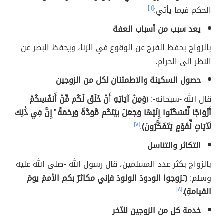
الحكم فيما يأتي:
[٦]
يعد سبب من أسباب العفة
بالزواج يحفظ الفرج عن الوقوع في الزنا، ويحفظ البصر عن
النظر إلى الحرام.
حصول السكينة والاطمئنان لكل من الزوجين
قال الله -سبحانه-:
(وَمِنْ آيَاتِهِ أَنْ خَلَقَ لَكُم مِّنْ أَنفُسِكُمْ
أَزْوَاجًا لِّتَسْكُنُوا إِلَيْهَا وَجَعَلَ بَيْنَكُم مَّوَدَّةً وَرَحْمَةً ۚ إِنَّ فِي ذَٰلِكَ
لَآيَاتٍ لِّقَوْمٍ يَتَفَكَّرُونَ)
.
[٧]
التكاثر والتناسل
بالزواج يكثر عدد المسلمين، قال رسول الله -صلى الله عليه
وسلم:
(تزوجوا الودودَ الولودَ فإني مكاثرٌ بكم الأممَ يومَ
القيامةِ)
.
[٨]
خدمة كل من الزوجين للآخر