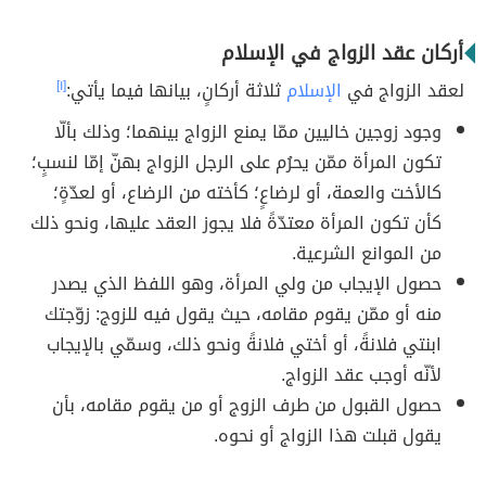
أركان عقد الزواج في الإسلام
لعقد الزواج في
الإسلام
ثلاثة أركانٍ، بيانها فيما يأتي:
[١]
وجود زوجين خاليين ممّا يمنع الزواج بينهما؛ وذلك بألّا
تكون المرأة ممّن يحرُم على الرجل الزواج بهنّ إمّا لنسبٍ؛
كالأخت والعمة، أو لرضاعٍ؛ كأخته من الرضاع، أو لعدّةٍ؛
كأن تكون المرأة معتدّةً فلا يجوز العقد عليها، ونحو ذلك
من الموانع الشرعية.
حصول الإيجاب من ولي المرأة، وهو اللفظ الذي يصدر
منه أو ممّن يقوم مقامه، حيث يقول فيه للزوج: زوّجتك
ابنتي فلانةً، أو أختي فلانةً ونحو ذلك، وسمّي بالإيجاب
لأنّه أوجب عقد الزواج.
حصول القبول من طرف الزوج أو من يقوم مقامه، بأن
يقول قبلت هذا الزواج أو نحوه.