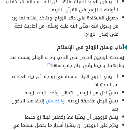
أن يتولى العقد للمرأة وليّها؛ لأنّ الله -سبحانه- قد خاطب
الأولياء بالتزويج في القرآن الكريم.
حصول الشهادة على عقد الزواج، ويتأكد إعلانه لما ورد
عن رسول الله -صلّى الله عليه وسلّم- من أحاديث تحثّ
على إعلان الزواج.
آداب وسنن الزواج في الإسلام
يُستحبّ للزوجين الحرص على التأدب بآداب الزواج وسننه عند
زواجهما، وفيما يأتي بيان جانبٍ منها:
[٣]
أن ينوي الزوج النية الحسنة في زواجه، أي نية العفاف
عن المحرّمات.
يسنّ لكل من الزوجين التجمّل، وأخذ الزينة لزوجه.
يسنّ للرجل ملاطفة زوجته،
والإحسان
إليها عند الدخول
بها.
يسنّ للزوجين أن يصلّيا معاً ركعتين ليلة زواجهما.
يحرّم على الزوجين أن ينشرا أسرار ما يحصل بينهما في