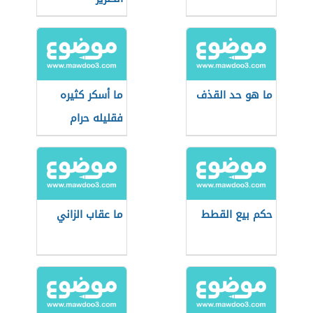
ما هو حد القذف
ما أسكر كثيره
فقليله حرام
حكم بيع القطط
ما عقاب الزاني