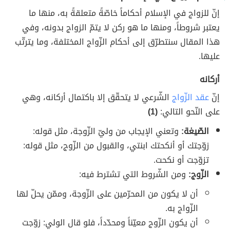
إنّ للزواج في الإسلام أحكاماً خاصّةً متعلقةً به، منها ما
يعتبر شروطاً، ومنها ما هو ركن لا يتمّ الزواج بدونه، وفي
هذا المقال سنتطرّق إلى أحكام الزّواج المختلفة، وما يترتّب
عليها.
أركانه
إنّ
عقد الزّواج
الشّرعي لا يتحقّق إلا باكتمال أركانه، وهي
على النّحو التالي:
(1)
الصّيغة:
وتعني الإيجاب من وليّ الزّوجة، مثل قوله:
زوّجتك أو أنكحتك ابنتي، والقبول من الزّوج، مثل قوله:
تزوّجت أو نكحت.
الزّوج:
ومن الشّروط التي تشترط فيه:
أن لا يكون من المحرّمين على الزّوجة، وممّن يحلّ لها
الزّواج به.
أن يكون الزّوج معيّناً ومحدّداً، فلو قال الولي: زوّجت