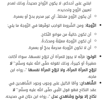
ابنتي على أحدكم، لا يكون الزّواج صحيحاً، وذلك لعدم
تعيين الزّوج وتحديده.
أن يكون الزّوج متحللاً، أي غير محرم بحجّ أو بعمرة.
الزّوجة:
ومن الشّروط الواجب توفّرها في الزّوجة ما يلي:
أن تكون خاليةً من موانع النّكاح.
أن تكون الزّوجة معيّنةً ومحدّدةً.
أن لا تكون الزّوجة محرمةً بحجّ أو بعمرة.
الوليّ:
فإنّه لا يجوز للمرأة أن تزوّج نفسها، سواءً أكانت
صغيرةً أو كبيرةً، وذلك لقوله صلّى الله عليه وسلّم:"
لا
تزوّج المرأة المرأة، ولا تزوّج المرأة نفسها
"، رواه ابن
ماجه.
الشّاهدان:
وأمّا الدّليل على وجوب وجود الشّاهدين في
عقد النكاح فهو قول النّبي صلّى الله عليه وسلّم:"
لا
نكاح إلا بوليّ وشاهدي عدل
"، رواه ابن حبّان في صحيحه.