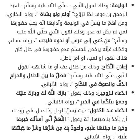
الوليمة:
وذلك لقول النّبي - صلّى الله عليه وسلّم - لعبد
الرحمن بن عوف لمّا تزوّج:"
أولم ولو بشاة
"، رواه البخاري،
ومن أهمّ ما يسنّ في الوليمة وآدابها أنّه يجب حضورها
لمن لم يكن له عذر، وذلك لقول النّبي صلّى الله عليه
وسلّم:"
من دُعي إلى عرس أو نحوه فليجب
"، رواه مسلم،
وكذلك فإنّه يرخص للمسلم عدم حضورها في حال كان
هناك لهو، أو لعب، أو أمر باطل.
إعلان النّكاح:
وذلك من خلال دف أو ما شابهه، لقول
النّبي صلّى الله عليه وسلّم:"
فصلٌ ما بين الحلالِ والحرامِ
الدُفُّ والصوتُ في النكّاحِ
"، رواه الألباني.
الدّعاء للزوجين:
وذلك بقول:"
بارَكَ اللَّهُ لَكَ وبارَكَ عليْكَ
وجمعَ بينَكُما في الخيرِ
"، رواه الألباني.
الدّعاء عند الدّخول:
حيث يسنّ للرجل إذا دخل على زوجته
أن يأخذ بناصيتها، ثمّ يقول:"
اللَّهمَّ أنِّي أسألُكَ خيرَها
وخيرَ ما جبلتَها علَيهِ، وأعوذُ بِكَ مِن شرِّها وشرِّ ما جَبلتَها
علَيهِ
"، رواه الألباني.