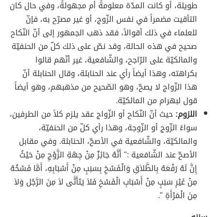
طويلة، أو كانت المدّة معلومةً أم مجهولةً، وفي حال كان
التأقيت مضمراً في نفس الزّوج، أو غير مصرّح به، فإنّ
للعلماء في ذلك أقوالاً، فقد ذهب الجمهور إلى أنّ النّكاح
صحيح في هذه الحالة، وقد نصّ على ذلك كلّ من الحنفيّة
والمالكيّة على الرّاجح، والشّافعية، غير أنّهم قالوا
بكراهته، وهذا أيضاً رأي عند الحنابلة، وقال الحنابلة أنّ
هذا الزّواج لا يصحّ، وهو الصّحيح من مذهبهم، وهو أيضاً
قول لبهرام من المالكيّة.
اللزوم:
حيث أنّ النّكاح أو الزّواج عقد يلزم كلاً من الطرفين،
سواءً الزّوج أو الزّوجة، وهذا رأي كلّ من الحنفيّة،
والمالكيّة، والشّافعية في الأصحّ، الحنابلة. وفي مقابل
الأصحّ عند الشّافعية :" أَنَّهُ جَائِزٌ مِنْ جِهَةِ الزَّوْجِ مِنْ حَيْثُ
إِنَّ لَهُ رَفْعَهُ بِالطَّلاَقِ وَالْفَسْخِ بِسَبَبٍ مِنْ أَسْبَابِهِ، أَمَّا فَسْخُهُ
مِنْ غَيْرِ سَبَبٍ مِنْ أَسْبَابِ الْفَسْخِ فَلاَ يَتَأَتَّى لاَ مِنَ الرَّجُل وَلاَ
مِنَ الْمَرْأَةِ ".