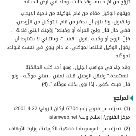
تزوّج من أمّ حبيبة، وقد كانت يومئذ في أرض الحبشة.
ويقوم الوكيل مقام من قام بتوكيله من ناحية الإيجاب
والقبول، ولا يلزم أن يحضر من قام بالتوكيل من الزّوجين،
ففي حال قال وليّ المرأة أو وكيله:" زوّجتك ابنتي فلانة "،
فإنّ الزوج أو وكيله يقول:" قبلت "، وبالتالي لا يشترط أن
يقول الوكيل قبلتها لموكلي، ما دام ينوي في نفسه قبولها
لموكّله.
وقد جاء في مواهب الجليل، وهو أحد كتب المالكيّة
المعتمدة:" وليقل الوكيل: قبلت لفلان - يعني موكّله - ولو
قال قبلت لكفى، إذا نوى بذلك موكّله ".
(4)
المراجع
(1)
بتصرّف عن فتوى رقم 7704/ أركان الزواج/ 22-4-2001/
مركز الفتوى/ إسلام ويب/ islamweb.net
(2)
بتصرّف عن الموسوعة الفقهية الكويتية/ وزارة الأوقاف