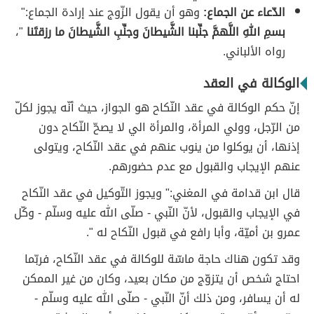
الدّعاء عن الجماع:
وهو أن يقول الزّوج عند إرادة الجماع:"
بسمِ اللهِ اللَّهمَّ جنِّبنا الشَّيطانَ وجنِّبِ الشَّيطانَ ما رزقتَنا
"،
رواه الألباني.
الوكالة في العقد
إنّ حكم الوكالة في عقد النّكاح هو الجواز، حيث أنّه يجوز لكلّ
من الرّجل، وولي المرأة، والمرأة الي لا يصحّ النّكاح دون
إذنها، أن يوكلوا من ينوب عنهم في عقد النّكاح، ويتولى
عنهم الإيجاب والقبول مع عدم حضورهم.
قال ابن قدامة في المغني:" ويجوز التّوكيل في عقد النّكاح
في الإيجاب والقبول، لأنّ النّبي - صلّى الله عليه وسلّم - وكّل
عمرو بن أميّة، وأبا رافع في قبول النّكاح له ".
وقد تكون هناك حاجة ماسّة للوكالة في عقد النّكاح، فربّما
احتاج شخص أن يتزوّج من مكان بعيد، وكان من غير الممكن
له أن يسافر، ومن ذلك أنّ النّبي - صلّى الله عليه وسلّم -