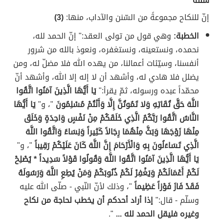
سننه
إنّ للنكاح مجموعةً من السّنن والآداب، منها:
(3)
الخطبة:
وهي قول من تولى العقد:" إنّ الحمد لله،
نحمده، ونستعينه، ونستغفره، ونعوذ بالله من شرور
أنفسنا، وسيّئات أعمالنا، من يهده الله فلا مضلّ له، ومن
يضلل فلا هادي له، وأشهد أن لا إله إلا الله، وأشهد أنّ
محمّداً عبده ورسوله، ثمّ يقرأ:"
يَا أَيُّهَا الَّذِينَ آمَنُوا اتَّقُوا
اللَّهَ حَقَّ تُقَاتِهِ وَلا تَمُوتُنَّ إِلَّا وَأَنْتُمْ مُسْلِمُونَ
"، و"
يَا أَيُّهَا
النَّاسُ اتَّقُوا رَبَّكُمُ الَّذِي خَلَقَكُمْ مِنْ نَفْسٍ وَاحِدَةٍ وَخَلَقَ
مِنْهَا زَوْجَهَا وَبَثَّ مِنْهُمَا رِجَالاً كَثِيراً وَنِسَاءً وَاتَّقُوا اللَّهَ
الَّذِي تَسَاءَلُونَ بِهِ وَالْأَرْحَامَ إِنَّ اللَّهَ كَانَ عَلَيْكُمْ رَقِيباً
"، و"
يَا أَيُّهَا الَّذِينَ آمَنُوا اتَّقُوا اللَّهَ وَقُولُوا قَوْلاً سَدِيداً * يُصْلِحْ
لَكُمْ أَعْمَالَكُمْ وَيَغْفِرْ لَكُمْ ذُنُوبَكُمْ وَمَنْ يُطِعِ اللَّهَ وَرَسُولَهُ
فَقَدْ فَازَ فَوْزاً عَظِيماً
"، وذلك لأنّ النّبي - صلّى الله عليه
وسلّم - قال:"
إذا أراد أحدكم أن يخطب لحاجة من نكاح
وغيره فليقل الحمد لله ...
".