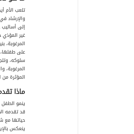
تلعب الأم أي
والإرشاد في 
إلى أساليب 
غير المؤذي ج
المرغوبة، بني
على طفلها، 
سلوكه، وتلج
المرغوبة، وا
المؤثرة من ا
ماذا تقدم
ينمو الطفل م
قد تقدمه الأ
حياتها مع ش
ينعكس بالإيج