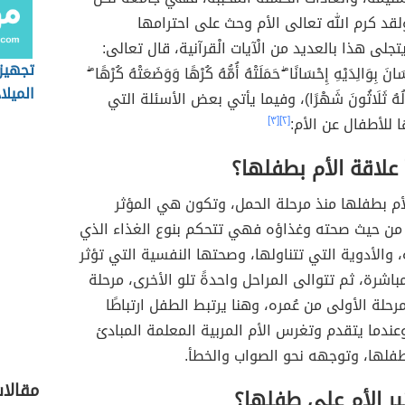
قد كرم الله تعالى الأم وحث على احترامها
جلى هذا بالعديد من الْآيات الْقرآنية، قال تعالى:
تجهيزا
سَانَ بِوَالِدَيْهِ إِحْسَانًا ۖ حَمَلَتْهُ أُمُّهُ كُرْهًا وَوَضَعَتْهُ كُرْهًا ۖ
الميلا
صَالُهُ ثَلَاثُونَ شَهْرًا)، وفيما يأتي بعض الأسئلة التي
للأطفال عن الأم:
[٢]
[٣]
علاقة الأم بطفلها؟
لأم بطفلها منذ مرحلة الحمل، وتكون هي المؤثر
، من حيث صحته وغذاؤه فهي تتحكم بنوع الغذاء الذي
والأدوية التي تتناولها، وصحتها النفسية التي تؤثر
باشرة، ثم تتوالى المراحل واحدةً تلو الأخرى، مرحلة
رحلة الأولى من عُمره، وهنا يرتبط الطفل ارتباطًا
 وعندما يتقدم وتغرس الأم المربية المعلمة المبادئ
فلها، وتوجهه نحو الصواب والخطأ.
مقالا
ير الأم على طفلها؟