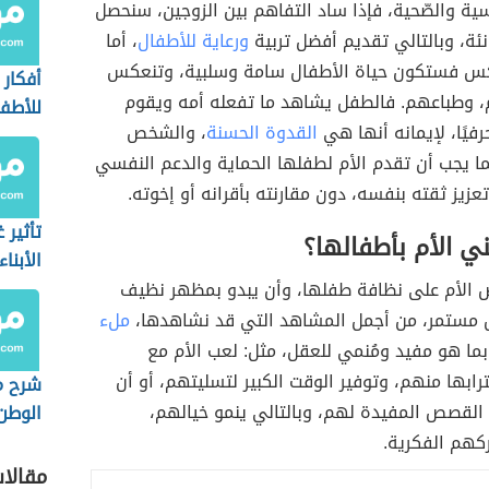
سية والصّحية، فإذا ساد التفاهم بين الزوجين، سنحصل
ئة، وبالتالي تقديم أفضل تربية
ورعاية للأطفال
، أما
س فستكون حياة الأطفال سامة وسلبية، وتنعكس
أفكار 
 وطباعهم. فالطفل يشاهد ما تفعله أمه ويقوم
للأطفا
فيًا، لإيمانه أنها هي
القدوة الحسنة
، والشخص
النجاح
ما يجب أن تقدم الأم لطفلها الحماية والدعم النفسي
عزيز ثقته بنفسه، دون مقارنته بأقرانه أو إخوته.
تأثير 
ي الأم بأطفالها؟
الأبناء
 الأم على نظافة طفلها، وأن يبدو بمظهر نظيف
مستمر، من أجمل المشاهد التي قد نشاهدها،
ملء
ما هو مفيد ومُنمي للعقل، مثل: لعب الأم مع
رابها منهم، وتوفير الوقت الكبير لتسليتهم، أو أن
شرح م
القصص المفيدة لهم، وبالتالي ينمو خيالهم،
الوطن
كهم الفكرية.
مقالا