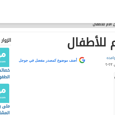
 الأم للأطفال
 للأطفال
الزوار
امده
أضف موضوع كمصدر مفضل في جوجل
خصائص
الطفو
متى ي
المشا