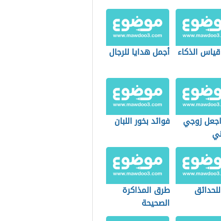
 قياس الذكاء
أجمل هدايا للرجال
جعل زوجي
فوائد بخور اللبان
ني
للحدائق
طرق المذاكرة
الصحيحة