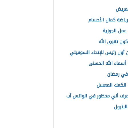
لمريض
رياضة كمال الأجسام
عمل الجوزية
ون تقوى الله
 أول رئيس للإتحاد السوفيتي
أسماء الله الحسنى
في رمضان
الكعك المعسل
رف أني محظور في الواتس آب
لبترول