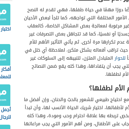
ضًا دورًا مهمًا في حياة طفلها، فهي تقدم له النصح
الأمور المختلفة التي تواجهه، كما تلجأ لبعض الأحيان
غير مرغوبة لمعالجة بعض المشاكل الخاصة، كالعقاب
اختبار
سديًا أو نفسيًا، كما قد تتجاهل بعض التصرفات غير
ة عدم تكرارها مرة أخرى. ثم يأتي التأثير الأهم للأم
حيث تراقب أفعاله بشكل متكرر، لملاحظة أي خلل في
أ
للحوار
المتبادل المتزن، لتنبيهه إلى السلوكات غير
لتي يجب أن يتفاداها، وهذا كله يقع ضمن النصائح
أفكار 
لأم لطفلها.
للمعل
 الأم لطفلها؟
ع احتياج طبيعي للشعور بالحبّ والحنان، وإن أفضل ما
م لأطفالها، اختيار شريك الحياة الأنسب لها، وأن تبدأ
أجمل ا
خصٍ تربطه بها علاقة احترام وحب ومودة، وهذا كله
للرجال
اب على الأطفال، ومن أهم الأمور التي يجب مراعاتها