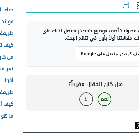
دعاء ا
فوائد 
محتوانا؟ أضف موضوع كمصدر مفضل لديك على
طريقة 
 مقالاتنا أولاً بأول في نتائج البحث.
كيف تك
ف كمصدر مفضل على Google
من كان
تعريف 
أقوال 
هل كان المقال مفيداً؟
طريقة 
نعم
لا
كيف أع
ما هو ا