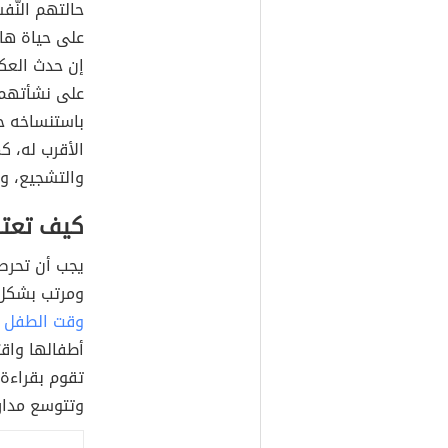
حالتهم النّف
على حياة هان
إن حدث العك
على نشأتهم،
باستنساخه حر
الأقرب له، ك
والتشجيع، وت
كيف تعتن
يجب أن تحرص
ومرتب بشكل 
وقت الطفل
ب
أطفالها واقت
تقوم بقراءة 
وتتوسع مدار