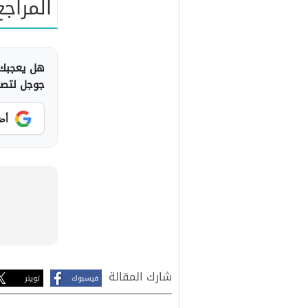
المراجع
هل يعجبك 
جوجل لتصلك
أض
شارك المقالة
فيسبوك
تويتر