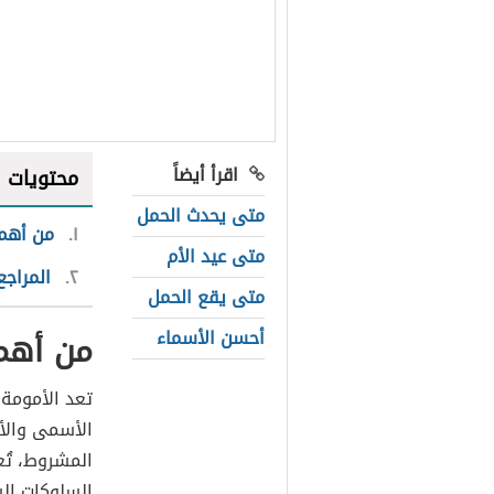
اقرأ أيضاً
محتويات
متى يحدث الحمل
١
من أهم 
متى عيد الأم
٢
المراجع
متى يقع الحمل
أحسن الأسماء
من أهم 
تعد الأمومة 
الأسمى والأج
المشروط، تُع
السلوكات ال