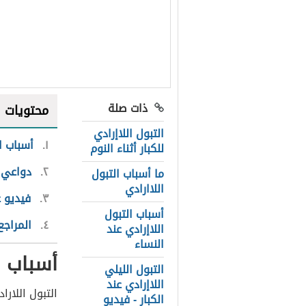
ذات صلة
محتويات
التبول اللاإرادي
١
أسباب ال
للكبار أثناء النوم
٢
دواعي 
ما أسباب التبول
اللاارادي
٣
فيديو عن
أسباب التبول
٤
المراجع
اللاإرادي عند
النساء
أسباب ال
التبول الليلي
اللاإرادي عند
التبول اللاراد
الكبار - فيديو