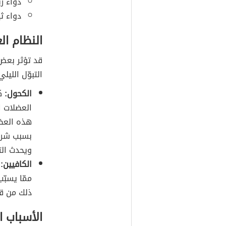
دواء ريسبي
دواء ثيوري
النظام ال
قد تؤثر بعض 
التبوّل الليلي
الكحول:
كم
العضلات ا
هذه العضل
بسبب شرب
ويحدث التب
الكافيين:
ي
ممّا يسبّب
ذلك من قد
الأسباب ا