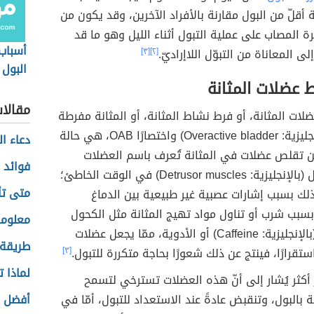
 أقلّ من البول مقارنة بالأفراد الآخرين، وقد يكون من
المصاب على عملية التبول أثناء الليل وهو ما قد
أسباب
ى المعاناة من التبوّل اللاإراديّ.
[٢]
[٣]
البول
 عضلات المثانة
مقالا
ات المثانة، أو فرط نشاط المثانة، أو المثانة مفرطة
النشاط (بالإنجليزية: Overactive bladder) واختصارًا OAB، هي حالة
دعاء ال
ن تقلص عضلات في المثانة تُعرف باسم العضلات
فوائد 
الدافعة للبول (بالإنجليزية: Detrusor muscles) في الوقت الخاطئ؛
متى تأ
لك بسبب إشارات عصبية غير طبيعية بين الدماغ
 بسبب شرب أو تناول مواد تهيج المثانة مثل الكحول
معلوما
(بالإنجليزية: Caffeine) أو الأدوية، ممّا يجعل عضلات
طريقة 
ستقرارًا، فينتج عن ذلك شعورًا بحاجة متكررة للتبول.
[٣]
لماذا 
أكثر يُشار إلى أنّ هذه العضلات تسترخي لتسمح
نة بالبول، وتنقبض عادةً عند الاستعداد للتبول، أمّا في
أفضل م