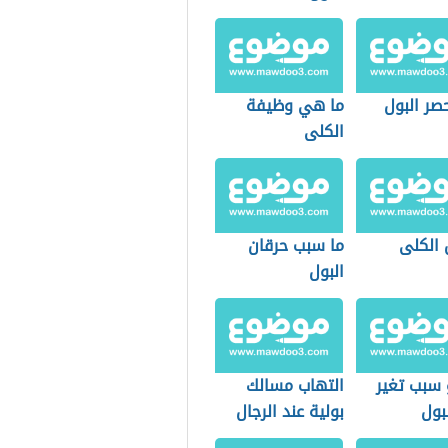
صر البول
ما هي وظيفة
الكلى
 الكلى
ما سبب حرقان
البول
 سبب تغير
التهاب مسالك
بول
بولية عند الرجال