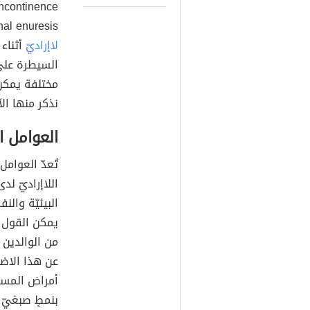
Nocturnal enuresis)، هو أحد اضطرا
لاإراديّ
أثناء 
السيطرة على 
مختلفة يمكن 
نذكر منها ال
العوامل ال
تُعدّ العوامل 
اللاإراديّ ل
البيئيّة وال
يمكن القول أ
من الوالدين 
عن هذا الاضط