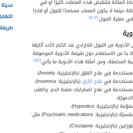
ط المثانة فتنقبض هذه العضلات كثيرًا أو في
مدينة 
ئة حينما لا يكون المصاب مستعدًا للتبول أو قادرًا
التهابا
ي عملية التبول.
[٣]
[٥]
طريقة 
وية
لأدوية من التبول اللاإرادي عند الكبار كأحد آثارها
ا لا بدّ من الاستعلام حول طبيعة الأدوية الموصوفة
بية المحتملة، ومن أمثلة هذه الأدوية ما يأتي:
[٢]
[٦]
ستخدمة في علاج القلق (بالإنجليزية: Anxiety).
المستخدمة في
علاج الأرق
(بالإنجليزية: Insomnia).
لمستخدمة في علاج اضطرابات ضغط الدم، والقلب
لدمويّة.
مة (بالإنجليزية: Hypnotics).
لإنجليزية: Psychiatric medications) مثل:
بين (بالإنجليزية: Clozapine).