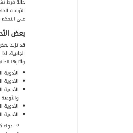
حالة فرط نشا
الأوقات الخاط
على التحكم ف
بعض الأد
قد تزيد بعض ا
الجانبية، لذ
وآثارها الجان
الأدوية الم
الأدوية 
الأدوية ا
والأوعية ا
الأدوية المنوّ
الأدوية النفسيّة (با
دواء كلوزا