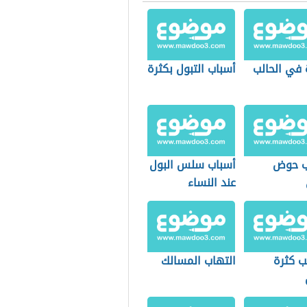
في الحالب
أسباب التبول بكثرة
ب حوض
أسباب سلس البول
عند النساء
ب كثرة
التهاب المسالك