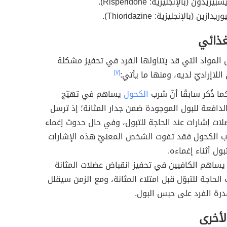
ريدون (بالإنجليزية: Risperidone).
دازين (بالإنجليزية: Thioridazine).
غذائي
المواد التي قد يتناولها الفرد في تحفيز مشكلة
 اللاإراديّ لديه، ومنها ما يأتي:
[٧]
ا ذُكر سابقًا أنّ شرب
الكحول
يساهم في تهيّج
لدافعة للبول الموجودة ضمن جدار المثانة؛ إذ ترسل
ات إشارات عند الحاجة للتبول، وفي حال حدوث إغماء
 الكحول فقد تفوت الشخص المعنيّ هذه الإشارات
ول أثناء إغماءه.
ساهم الكافيين في تحفيز انقباض عضلات المثانة
 الحاجة للتبوّل قبل امتلاء المثانة، ومع الزمن سيقلل
رة الفرد على حبس البول.
لأخرى