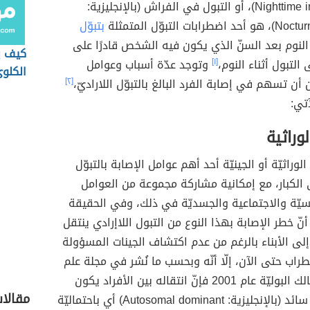
Nighttime incontinence)، أو التبول في الفراش (بالإنجليزية:
بات التبوّل المتمثلة
بتبوّل
النوم بعد السنّ الذي يكون فيه الشخص قادرًا على
كيف ي
التبول أثناء النوم،
[١]
وتوجد عدّة أسباب وعوامل
الكلو
أن تسهم في إصابة الفرد البالغ بالتبوّل اللاراديّ،
[٢]
آتي:
وراثية
الوراثيّة أو الجينيّة أحد أهم عوامل الإصابة بالتبوّل
دى الكبار، مع إمكانية مشاركة مجموعة من العوامل
نفسيّة والاجتماعية والجسديّة في ذلك، وفي الحقيقة
نّ خطر الإصابة بهذا النوع من التبول اللاإرادي ينتقل
إلى الأبناء بالرغم من عدم اكتشاف الجينات المسؤولة
راب حتى الآن، إلّا أنّه وبحسب ما نُشر في مجلة علم
أمراض المسالك البوليّة عام 2001 فإنّ انتقاله بين الأفراد يكون
مقالا
بنمطٍ صبغيّ سائد (بالإنجليزية: Autosomal dominant) أي باحتماليّة