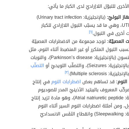
أخرى للتبوّل اللاإراديّ لدى الكبار ما يأتي:
از البوليّ:
(بالإنجليزية: Urinary tract infection)
واختصارًا UTI، وهي ما قد يسبّب التبول اللاإرادي للكبار
 أخرى في التبول.
[٦]
 العصبيّة:
توجد مجموعة من الاضطرابات العصبيّة
بب التبول المتكرر أو غير المنضبط أثناء النوم، مثل
مرض باركنسون (بالإنجليزية: Parkinson’s disease)، والنوبات
Seizur)، والتصلّب اللويحيّ أو
التصلّب
إنجليزية: Multiple sclerosis).
[٣]
النوم:
قد تساهم بعض
اضطرابات النوم
في إنتاج
ركّب المعروف بالببتيد الأذينيّ المدر للصوديوم
(بالإنجليزية: Atrial natriuretic peptide)، وهو مادة تزيد إنتاج
ول، ومن أمثلة اضطرابات النوم السير أثناء النوم
(بالإنجليزية: Sleepwalking) وانقطاع النَفَس الانسداديّ