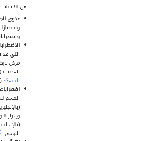
من الأسباب ال
عدوى الجه
واضطرابات
الاضطرابات
التي قد تس
العصبيّة (بالإنجليزية: es
المتعدّد
(بال
اضطرابات 
الجسم للم
وإدرار الب
النوميّ.
[٦]