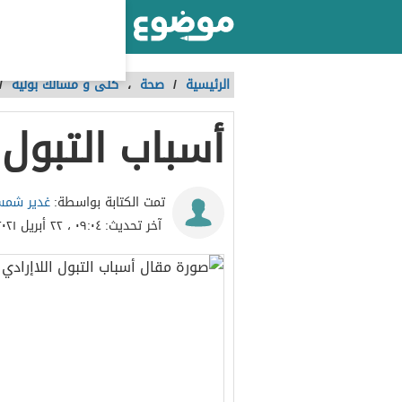
أكبر موقع عربي بالعالم
الرئيسية
/
صحة
،
كلى و مسالك بولية
/
أسباب التبول ا
غدير شمس
تمت الكتابة بواسطة:
آخر تحديث:
٠٩:٠٤ ، ٢٢ أبريل ٢٠٢١