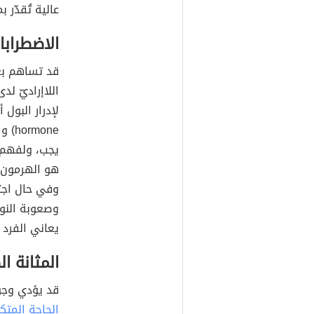
عالية تُقدّر بما
الاضطرابا
قد تساهم بع
اللاإراديّ ل
يجب، ولفهم ال
هو الهرمون ا
وفي حال اجت
وصعوبة النو
يعاني الفرد م
المثانة ا
قد يؤدي وجو
الحاجة المتكرّ