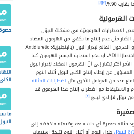
 يقارب 90%.
[٣]
[٤]
ت الهرمونية
حصوة 
ض الاضطرابات الهرمونيّة في مشكلة التبوّل
دى الكبار مثل عدم إنتاج ما يكفي من الهرمون المضاد
لإدرار البول أو الهرمون المانع لإدرار البول (بالإنجليزية: Antidiuretic
hormone)‏ واختصارًا ADH، أو عدم استجابة الجسم للهرمون كما
أمر أكثر يُشار إلى أنّ الهرمون المضاد لإدرار البول
التها
لمسؤول عن إبطاء إنتاج الكلى للبول أثناء النوم،
الكلى
ماع عدد من العوامل الأخرى مثل
اضطرابات المثانة
م والاستيقاظ مع اضطراب إنتاج هذا الهرمون قد
ن تبوّل لاإراديّ ليليّ.
[٣]
لصغيرة
ما سب
التبول
د مثانة صغيرة أي ذات سعة وظيفيّة منخفضة إلى
رة للتبوّل
خلال اليوم أو أثناء النوم نتيجة استيعاب