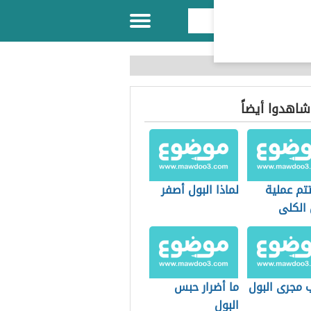
 شاهدوا أيضاً
تم عملية
لماذا البول أصفر
الكلى
 مجرى البول
ما أضرار حبس
البول