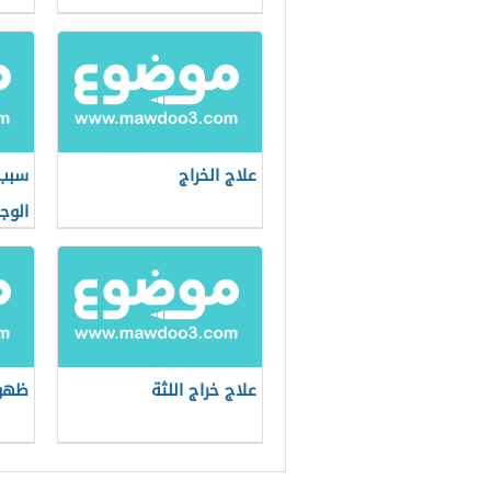
علاج الخراج
سبب 
الوج
علاج خراج اللثة
ظهور