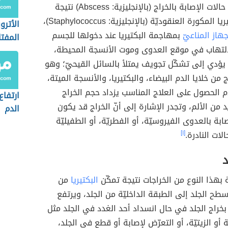
تحدث معظم حالات الإصابة بالخراج (بالإنجليزية: Abscess) نتيجة
العدوى ببكتيريا المكورة العنقوديّة (بالإنجليزية: Staphylococcus)،
الأترو
جهاز المناعيّ
بمهاجمة البكتيريا عند دخولها للجسم
المفت
لالتهاب في موقع العدوى وموت الأنسجة المحيطة،
يؤدي إلى تشكّل تجويف يمتلأ بالسائل القيحيّ؛ وهو
 من خلايا الدم البيضاء، والبكتيريا، والأنسجة الميتة،
الحصول على العلاج المناسب يزداد حجم الخراج
ارتفاع
د من الألم، وتجدر الإشارة إلى أنّ الخراج قد يكون
الدم
صابة بالعدوى الفيروسيّة، أو الفطريّة، أو الطفيليّة
ات النادرة.
[١]
د
 بهذا النوع من الخراجات نتيجة تمكّن
البكتيريا
من
سطح الجلد إلى الطبقة الداخليّة من الجلد، ويرتفع
بخراج الجلد في حال انسداد أحد الغدد في الجلد مثل
ة أو الزيتيّة، أو التعرّض لإصابة أو قطع في الجلد،