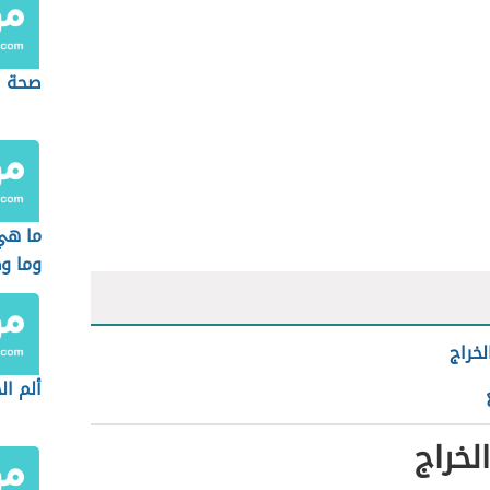
صحة ا
ما هي 
وما و
لخراج
ألم ا
لخراج