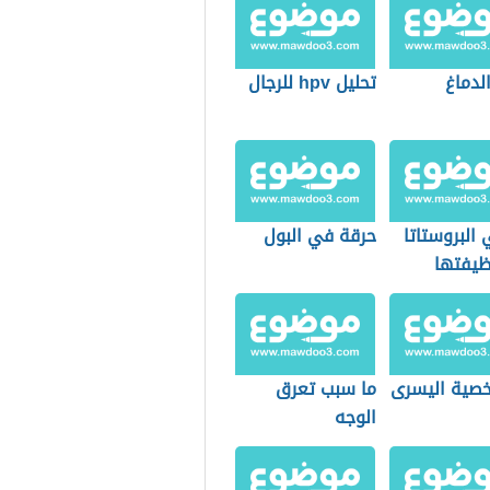
لدماغ
تحليل hpv للرجال
البروستاتا
حرقة في البول
ظيفتها
لخصية اليسرى
ما سبب تعرق
الوجه