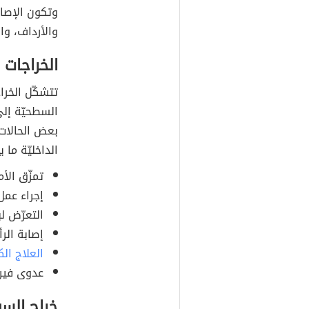
وتكون الإصاب
والأرداف، وال
الخراجات 
تتشكّل الخرا
السطحيّة إل
بعض الحالات،
الداخليّة ما ي
تمزّق الأم
إجراء عمل
التعرّض ل
إصابة الر
العلاج الك
عدوى فيروس 
خراج الس