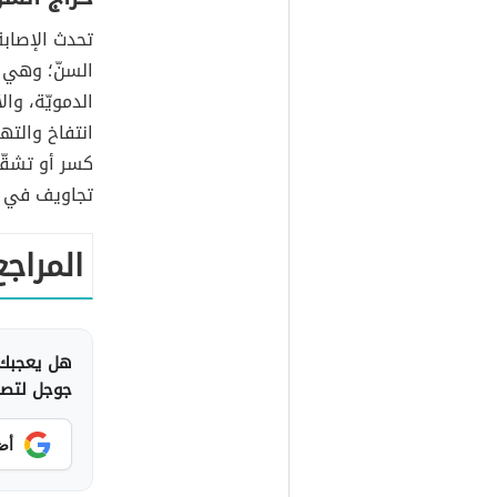
تحدث الإصابة
السنّ؛ وهي ا
الدمويّة، وا
انتفاخ والته
كسر أو تشقّ
تجاويف في ا
المراجع
هل يعجبك 
جوجل لتصلك
أض