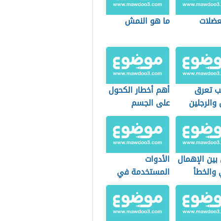
عضلات
ما هو النمش
ب تعرق
أهم أخطار الكحول
 والرجلين
على الجسم
بين الإهمال
الأدوات
 والخطأ
المستخدمة في
طب النساء
والتوليد