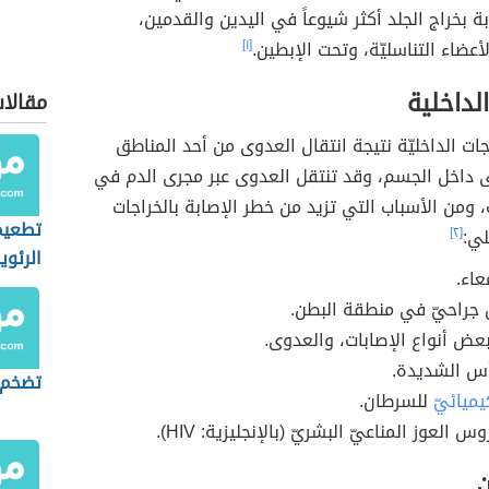
ة بخراج الجلد أكثر شيوعاً في اليدين والقدمين،
أعضاء التناسليّة، وتحت الإبطين.
[١]
الداخلية
مقالا
جات الداخليّة نتيجة انتقال العدوى من أحد المناطق
ى داخل الجسم، وقد تنتقل العدوى عبر مجرى الدم في
 ومن الأسباب التي تزيد من خطر الإصابة بالخراجات
تطعيم
لي:
[٢]
الرئوي
عاء.
 جراحيّ في منطقة البطن.
بعض أنواع الإصابات، والعدوى.
أس الشديدة.
تضخم 
يميائيّ
للسرطان.
العوز المناعيّ البشريّ (بالإنجليزية: HIV).
ن