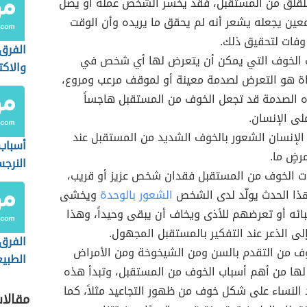
للقلق من المستقبل، فقد يخسر الشخص عمله أو يصل
عين يجعله يشعر أنه لم يحقق ما يريده وأن الوقت
فات لتحقيق ذلك.
الفرق 
 الخوف التي يمكن أن يتعرض لها أي شخص في
والاكت
اة هو التعرض لصدمة معينة أو لموقف مرعب ومروع،
 الصدمة قد تجعل الخوف من المستقبل هاجساً
لى الإنسان.
 الإنسان الشعور بالخوف الشديد من المستقبل عند
أسباب 
رضٍ ما.
النرج
ت الخوف من المستقبل فقدان شخص عزيز أو قريب،
ذا الحدث يولّد لدى الشخص
الشعور بالوحدة
ويخشى
ائه أو تعرضهم للأذى ويخاف أن يبقى وحيداً، وهذا
لى الذعر عند التفكير بالمستقبل المجهول.
الفرق
خوف من التقدم بالسن ومن الشيخوخة ومن الأمراض
الطبي
لها من أهم أسباب الخوف من المستقبل، وتبدأ هذه
المرض
د النساء على شكل خوف من ظهور التجاعيد مثلاً، كما
مقالا