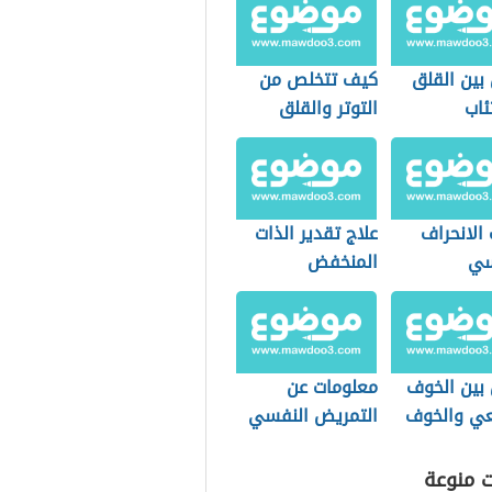
بين القلق
كيف تتخلص من
ئاب
التوتر والقلق
الانحراف
علاج تقدير الذات
سي
المنخفض
 بين الخوف
معلومات عن
عي والخوف
التمريض النفسي
ي
(تمريض الصحة
النفسية والعقلية)
ت منوعة