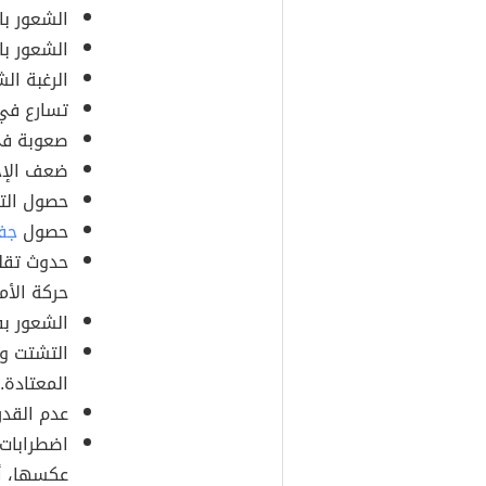
الشعور با
الشعور با
الرغبة ال
تسارع في 
صعوبة في
ضعف الإح
حصول الت
حصول
جف
حدوث تقل
حركة الأم
الشعور بف
التشتت وف
المعتادة.
عدم القدر
اضطرابات
عكسها، أي