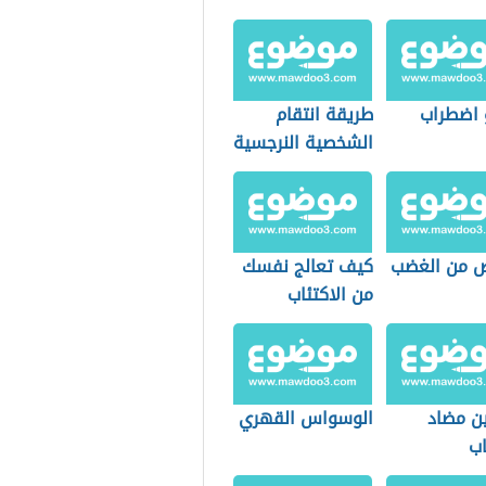
 اضطراب
طريقة انتقام
الشخصية النرجسية
ص من الغضب
كيف تعالج نفسك
من الاكتئاب
ين مضاد
الوسواس القهري
اب