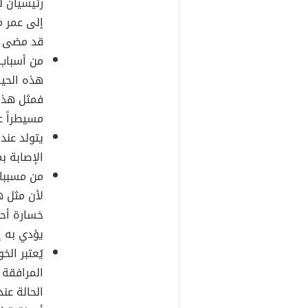
رئيسيان 
إلى عمر م
قد مضى و
من أسباب
هذه الحي
فمثل هذه
مسيطراً ع
يتولد عند
الإصابة بم
من مسببا
لأن مثل ه
خسارة أحب
يؤدي به إ
يُعتبر ال
المرافقة 
الحالة عن