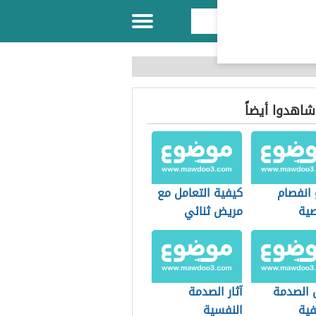
 شاهدوا أيضاً
 انفصام
كيفية التعامل مع
ية
مريض ثنائي
القطب
 الصدمة
آثار الصدمة
فية
النفسية