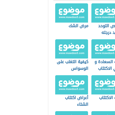
 التوحد
مرض الشك
د درجته
 السعادة و
كيفية التغلب على
الاكتئاب
الوسواس
الاكتئاب
أعراض اكتئاب
الشتاء