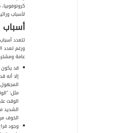
كرونوفوبيا، 
لأسباب وراثي
أسباب 
تتعدد أسباب
ورغم تعدد ال
عامة ومشتركة
قد يكون س
إلا أنه ق
المجهول،
مثل: "الو
الوقت علي
الشديد من
الخوف من
وجود فرا