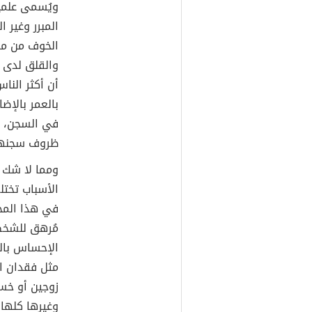
ويُسمى علميا
المبرر وغير 
الخوف من مرو
والقلق لدى ا
أن أكثر النا
بالعمر بالإض
في السجن، إذ
ظروف سجنهم 
ومما لا شك ف
الأسباب تختل
في هذا المج
مُرهق للشخص
الإحساس بالق
مثل فقدان ال
زوجين أو خس
وغيرها كلها 