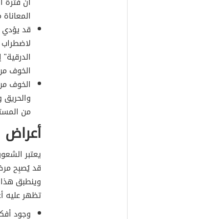
أن فترة ا
المعاناة 
قد يؤدي 
لاضطراب ع
الدرقية" 
الخوف من
الخوف من 
والحريق و
من المست
أعراض 
يعتبر الشعور
قد يُصبِح مر
وينطبق هذا ا
تظهر عليه أع
وجود أفكا