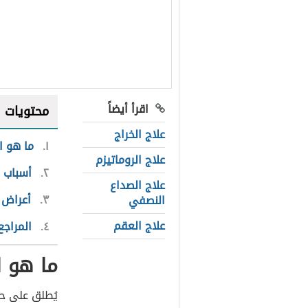
اقرأ أيضاً
محتويات
علاج الخراج
١
ما هو ا
علاج الروماتيزم
٢
أسباب 
علاج الصداع
٣
أعراض 
النصفي
علاج العقم
٤
المراجع
ما هو 
يُطلق على ح