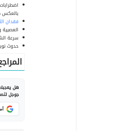
اضطرابات 
بالعكس كث
فقدان الث
العصبية و
سرعة الشع
حدوث نوبا
المراجع
هل يعجبك 
جوجل لتصلك
أض