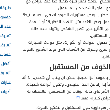
نقطاع الطمث تعتبر فترة صعبة جدًا حيث تتزامن مع
طريقة 
مع القلق الشديد من المستقبل.
اضطراب بعض مستويات الهرمونات في الجسم نتيجة
مفهوم 
مل بعض الغدد مثل "الغدة الكظرية" أو "الغدة
عدد ال
إلى التأثير على شعور الشخص وتتولد عنده حالة
 المستقبل.
تعريف 
حصول الحوادث أو الكوارث، مثل حوادث السيارات
تعريف لغ
الغرق وغيرها من الأسباب التي تولد الشعور بالخوف
حساسي
قبل.
أفضل ا
الخوف من المستقبل
ألم بف
 بالخوف أمرًا طبيعيًا يمكن أن ينتاب أي شخص، إلا أنه
عبارات
ضاً إذا زاد عن الحد الطبيعي، وتكون أعراضه شديدة،
لأمر على حالة الرهاب من المستقبل، فالمصاب به
أدوات ا
راض كثيرة، منها:
[٣]
ر سوداوية حول المستقبل والتفكير بالموت.