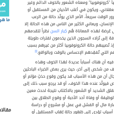
ً "كرونوفوبيا" ومعناه الشعور بالخوف الدائم وغير
العقلاني، ويكون في أغلب الأحيان من المستقبل أو
ر الوقت سريعاً، الأمر الذي يولّد حالة من الرعب
ما هي
لإنسان، ويعاني الكثير من الناس من هذه الحالة إلا
س عُرضة لهذه المعاناة هُم
كِبار السن
نظراً لتقدمهم
افة إلى نُزلاء السجون الذين يخدمون لفترات طويلة
 تُصيبهم حالة الكرونوفوبيا أكثر من غيرهم بسبب
التي تُفقِدهم الإحساس بالوقت وبالواقع.
[١]
يه أن هناك أسباباً عديدة لهذا الخوف وهذه
ف من شخص إلى آخر، حيث يرى بعض الخبراء الباحثين
ال أن من هذه الأسباب قد يكون وقوع حدَثٍ مؤلم أو
 فيولّد عنده هذا الخوف، أو قد يرجع سبب ذلك إلى
لق الشديد أو الشعور بالاكتئاب نتيجة لحدث معين
وظيفة أو وفاة أحد الأحبة أو وقوع الطلاق بين
ارة مال أو الفشل في عمل أو مشروع أو دراسة
مقالا
أسباب تؤدي إلى ظهور حالة رُهاب المستقبل أو