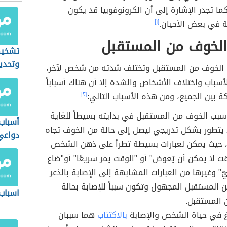
كما تجدر الإشارة إلى أن الكرونوفوبيا قد يكون
ة في بعض الأحيان.
[١]
الخوف من المستقبل
تشخيص
وتحدي
 الخوف من المستقبل وتختلف شدته من شخص لآخر،
أسباب واختلاف الأشخاص والشدة إلا أن هناك أسباباً
 بين الجميع، ومن هذه الأسباب التالي:
[٢]
بب الخوف من المستقبل في بدايته بسيطاً للغاية
أسباب
د يتطور بشكل تدريجي ليصل إلى حالة من الخوف تجاه
دواعي 
 حيث يمكن لعبارات بسيطة تطرأ على ذهن الشخص
قت لا يمكن أن يُعوض" أو "الوقت يمر سريعًا" أو"ضاع
ّ" وغيرها من العبارات المشابهة إلى الإصابة بالذعر
 المستقبل المجهول وتكون سبباً للإصابة بحالة
اسباب 
 المستقبل.
غ في حياة الشخص والإصابة
بالاكتئاب
هما سببان